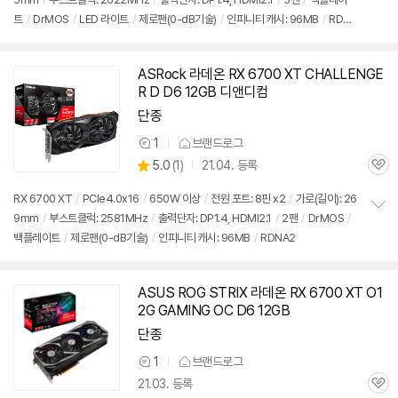
정
뷰
트
/
DrMOS
/
LED 라이트
/
제로팬(0-dB기술)
/
인피니티 캐시: 96MB
/
RDNA
보
펼
2
치
기
ASRock 라데온 RX 6700 XT CHALLENGE
R D D6 12GB 디앤디컴
단종
1
브랜드로그
상
상
5.0
(
1)
21.04. 등록
품
관
별
의
품
심
점
견
RX 6700 XT
/
PCIe4.0x16
/
650W 이상
/
전원 포트: 8핀 x2
/
가로(길이): 26
리
9mm
/
부스트클럭: 2581MHz
/
출력단자: DP1.4, HDMI2.1
/
2팬
/
DrMOS
/
정
뷰
백플레이트
/
제로팬(0-dB기술)
/
인피니티 캐시: 96MB
/
RDNA2
보
펼
치
기
ASUS ROG STRIX 라데온 RX 6700 XT O1
2G GAMING OC D6 12GB
단종
1
브랜드로그
상
21.03. 등록
품
관