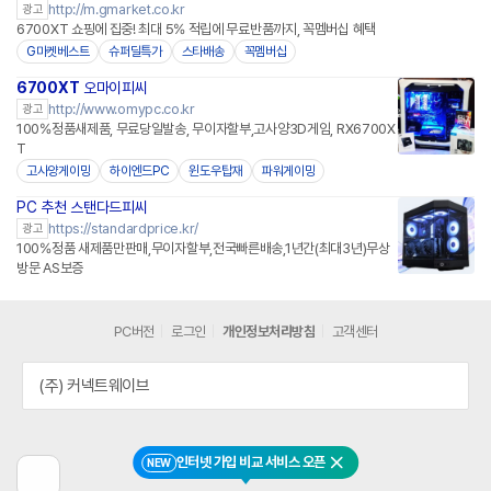
http://m.gmarket.co.kr
광고
6700XT 쇼핑에 집중! 최대 5% 적립에 무료반품까지, 꼭멤버십 혜택
G마켓베스트
슈퍼딜특가
스타배송
꼭멤버십
6700XT
오마이피씨
http://www.omypc.co.kr
광고
100%정품새제품, 무료당일발송, 무이자할부,고사양3D게임, RX6700X
T
고사양게이밍
하이엔드PC
윈도우탑재
파워게이밍
PC 추천 스탠다드피씨
https://standardprice.kr/
광고
100%정품 새제품만판매,무이자할부,전국빠른배송,1년간(최대3년)무상
방문 AS보증
PC버전
로그인
개인정보처리방침
고객센터
(주) 커넥트웨이브
인터넷 가입 비교 서비스 오픈
NEW
닫기
이