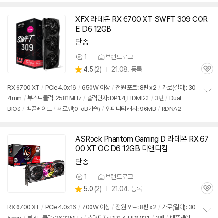
치
기
XFX 라데온 RX 6700 XT SWFT 309 COR
E D6 12GB
단종
1
브랜드로그
상
상
4.5
(
2)
21.08. 등록
품
관
별
의
품
심
점
견
RX 6700 XT
/
PCIe4.0x16
/
650W 이상
/
전원 포트: 8핀 x2
/
가로(길이): 30
리
4mm
/
부스트클럭: 2581MHz
/
출력단자: DP1.4, HDMI2.1
/
3팬
/
Dual
정
뷰
BIOS
/
백플레이트
/
제로팬(0-dB기술)
/
인피니티 캐시: 96MB
/
RDNA2
보
펼
치
기
ASRock Phantom Gaming D 라데온 RX 67
00 XT OC D6 12GB 디앤디컴
단종
1
브랜드로그
상
상
5.0
(
2)
21.04. 등록
품
관
별
의
품
심
점
견
RX 6700 XT
/
PCIe4.0x16
/
700W 이상
/
전원 포트: 8핀 x2
/
가로(길이): 30
리
5mm
/
부스트클럭: 2622MHz
/
출력단자: DP1.4, HDMI2.1
/
3팬
/
백플레이