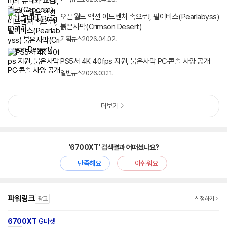
오픈월드 액션 어드벤처 속으로!, 펄어비스(Pearlabyss)
붉은사막(Crimson Desert)
기획뉴스
2026.04.02.
PS5서 4K 40fps 지원, 붉은사막 PC·콘솔 사양 공개
일반뉴스
2026.03.11.
더보기
'6700XT' 검색결과 어떠셨나요?
만족해요
아쉬워요
파워링크
광고
신청하기
6700XT
G마켓