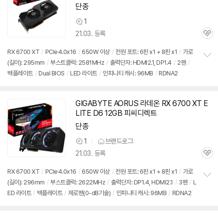
단종
1
상
21.03. 등록
품
관
의
심
견
RX 6700 XT
/
PCIe4.0x16
/
650W 이상
/
전원 포트: 6핀 x1 + 8핀 x1
/
가로
(길이): 295mm
/
부스트클럭: 2581MHz
/
출력단자: HDMI2.1, DP1.4
/
2팬
/
정
백플레이트
/
Dual BIOS
/
LED 라이트
/
인피니티 캐시: 96MB
/
RDNA2
보
펼
치
기
GIGABYTE AORUS 라데온 RX 6700 XT E
LITE D6 12GB 피씨디렉트
단종
1
브랜드로그
상
21.03. 등록
품
관
의
심
견
RX 6700 XT
/
PCIe4.0x16
/
650W 이상
/
전원 포트: 6핀 x1 + 8핀 x1
/
가로
(길이): 296mm
/
부스트클럭: 2622MHz
/
출력단자: DP1.4, HDMI2.1
/
3팬
/
L
정
ED 라이트
/
백플레이트
/
제로팬(0-dB기술)
/
인피니티 캐시: 96MB
/
RDNA2
보
펼
치