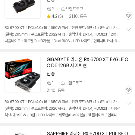
2
브랜드로그
상
상
4.2
(
5)
21.10. 등록
품
관
별
의
품
심
점
견
RX 6700 XT
/
PCIe4.0x16
/
650W 이상
/
전원 포트: 6핀 x1 + 8핀 x1
/
가로
리
(길이): 295mm
/
부스트클럭: 2622MHz
/
출력단자: DP1.4, HDMI2.1
/
2팬
/
정
뷰
백플레이트
/
제로팬(0-dB기술)
/
Dual BIOS
/
LED 라이트
/
인피니티 캐시: 96
보
펼
MB
/
RDNA2
치
기
GIGABYTE 라데온 RX 6700 XT EAGLE O
C D6 12GB 제이씨현
단종
1
브랜드로그
상
21.10. 등록
품
관
의
심
견
RX 6700 XT
/
PCIe4.0x16
/
650W 이상
/
전원 포트: 6핀 x1 + 8핀 x1
/
가로
(길이): 282mm
/
부스트클럭: 2620MHz
/
출력단자: DP1.4, HDMI2.1
/
사용전
정
력: 최대 193W
/
3팬
/
LED 라이트
/
제로팬(0-dB기술)
/
백플레이트
/
인피니티
보
펼
캐시: 96MB
/
RDNA2
치
기
SAPPHIRE 라데온 RX 6700 XT PULSE O