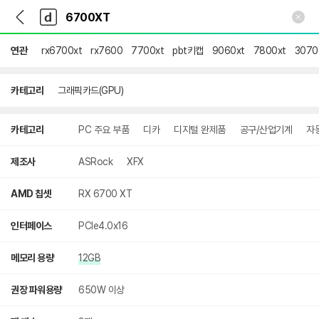
뒤
다
본문 바로가기
다
로
나
나
가
와
와
기
메
연관
rx6700xt
rx7600
7700xt
pbt키캡
9060xt
7800xt
3070
인
카테고리
그래픽카드(GPU)
상
카테고리
PC 주요 부품
디카
디지털 완제품
공구/산업기계
자
세
검
색
제조사
ASRock
XFX
AMD 칩셋
RX 6700 XT
인터페이스
PCIe4.0x16
메모리 용량
12GB
권장 파워용량
650W 이상