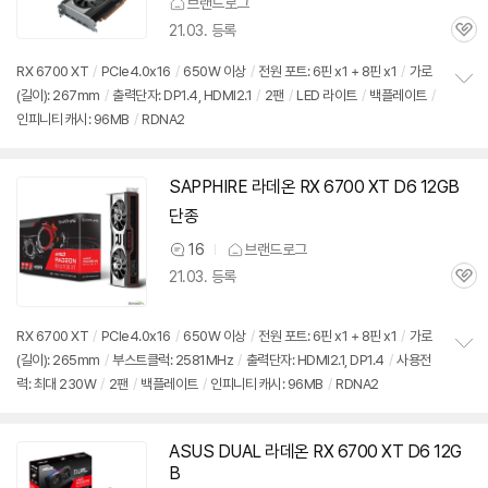
브랜드로그
21.03. 등록
관
심
RX 6700 XT
/
PCIe4.0x16
/
650W 이상
/
전원 포트: 6핀 x1 + 8핀 x1
/
가로
(길이): 267mm
/
출력단자: DP1.4, HDMI2.1
/
2팬
/
LED 라이트
/
백플레이트
/
정
인피니티 캐시: 96MB
/
RDNA2
보
펼
치
기
SAPPHIRE 라데온 RX 6700 XT D6 12GB
단종
16
브랜드로그
상
21.03. 등록
품
관
의
심
견
RX 6700 XT
/
PCIe4.0x16
/
650W 이상
/
전원 포트: 6핀 x1 + 8핀 x1
/
가로
(길이): 265mm
/
부스트클럭: 2581MHz
/
출력단자: HDMI2.1, DP1.4
/
사용전
정
력: 최대 230W
/
2팬
/
백플레이트
/
인피니티 캐시: 96MB
/
RDNA2
보
펼
치
기
ASUS DUAL 라데온 RX 6700 XT D6 12G
B