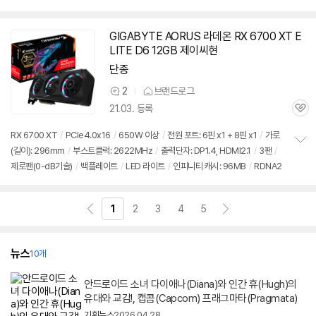
펼
/
RDNA2
치
기
GIGABYTE AORUS 라데온 RX 6700 XT E
LITE D6 12GB 제이씨현
단종
2
브랜드로그
상
21.03. 등록
품
관
의
심
견
RX 6700 XT
/
PCIe4.0x16
/
650W 이상
/
전원 포트: 6핀 x1 + 8핀 x1
/
가로
(길이): 296mm
/
부스트클럭: 2622MHz
/
출력단자: DP1.4, HDMI2.1
/
3팬
/
정
제로팬(0-dB기술)
/
백플레이트
/
LED 라이트
/
인피니티 캐시: 96MB
/
RDNA2
보
펼
치
기
1
2
3
4
5
뉴스
10개
안드로이드 소녀 다이애나(Diana)와 인간 휴(Hugh)의
유대와 교감!, 캡콤(Capcom) 프래그마타(Pragmata)
기획뉴스
2026.04.28.