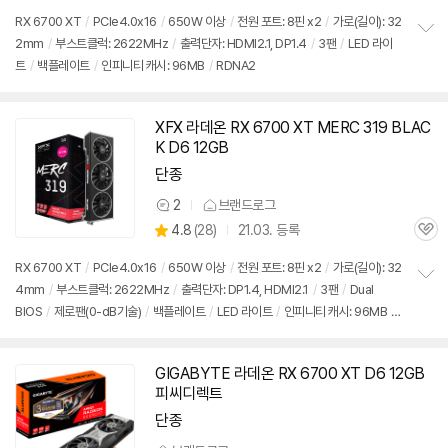
의
심
견
RX 6700 XT
/
PCIe4.0x16
/
650W 이상
/
전원 포트: 8핀 x2
/
가로(길이): 32
2mm
/
부스트클럭: 2622MHz
/
출력단자: HDMI2.1, DP1.4
/
3팬
/
LED 라이
정
트
/
백플레이트
/
인피니티 캐시: 96MB
/
RDNA2
보
펼
치
기
XFX 라데온 RX 6700 XT MERC 319 BLAC
동
K D6 12GB
영
상
단종
2
브랜드로그
상
상
4.8
(
28)
21.03. 등록
품
관
별
의
품
심
점
견
RX 6700 XT
/
PCIe4.0x16
/
650W 이상
/
전원 포트: 8핀 x2
/
가로(길이): 32
리
4mm
/
부스트클럭: 2622MHz
/
출력단자: DP1.4, HDMI2.1
/
3팬
/
Dual
정
뷰
BIOS
/
제로팬(0-dB기술)
/
백플레이트
/
LED 라이트
/
인피니티 캐시: 96MB
/
보
펼
RDNA2
치
기
GIGABYTE 라데온 RX 6700 XT D6 12GB
피씨디렉트
단종