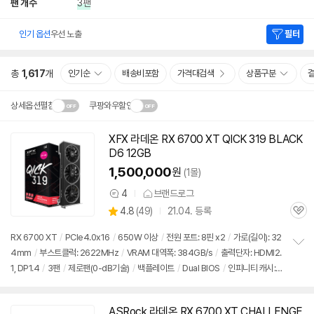
팬 개수
3팬
인기 옵션
우선 노출
필터
총
1,617
개
인기순
배송비포함
가격대검색
상품구분
상세옵션펼침
쿠팡와우할인
설치 환경·지역에 따라
XFX 라데온 RX 6700 XT QICK 319 BLACK
동
닫
배송·설치비가 달라집니다.
D6 12GB
영
기
상
1,500,000
원
(1몰)
4
브랜드로그
상
상
4.8
(
49)
21.04. 등록
품
관
별
의
품
심
점
견
RX 6700 XT
/
PCIe4.0x16
/
650W 이상
/
전원 포트: 8핀 x2
/
가로(길이): 32
리
4mm
/
부스트클럭: 2622MHz
/
VRAM 대역폭: 384GB/s
/
출력단자: HDMI2.
정
뷰
1, DP1.4
/
3팬
/
제로팬(0-dB기술)
/
백플레이트
/
Dual BIOS
/
인피니티 캐시: 9
보
펼
6MB
/
RDNA2
치
기
ASRock 라데온 RX 6700 XT CHALLENGE