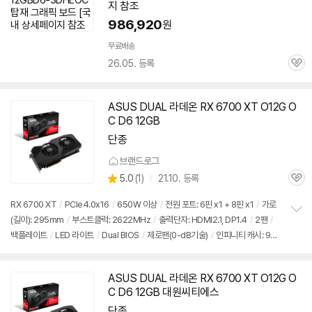
지 참조
986,920
원
무료배송
26.05. 등록
관
심
ASUS DUAL 라데온 RX 6700 XT O12G O
C D6 12GB
단종
브랜드로그
상
5.0
(
1)
21.10. 등록
관
별
품
심
점
RX 6700 XT
/
PCIe4.0x16
/
650W 이상
/
전원 포트: 6핀 x1 + 8핀 x1
/
가로
리
(길이): 295mm
/
부스트클럭: 2622MHz
/
출력단자: HDMI2.1, DP1.4
/
2팬
/
정
뷰
백플레이트
/
LED 라이트
/
Dual BIOS
/
제로팬(0-dB기술)
/
인피니티 캐시: 96
보
펼
MB
/
RDNA2
치
기
ASUS DUAL 라데온 RX 6700 XT O12G O
C D6 12GB 대원씨티에스
단종