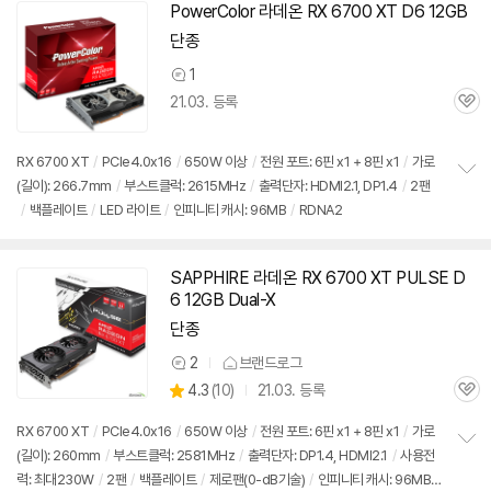
기
PowerColor 라데온 RX 6700 XT D6 12GB
단종
1
상
21.03. 등록
품
관
의
심
견
RX 6700 XT
/
PCIe4.0x16
/
650W 이상
/
전원 포트: 6핀 x1 + 8핀 x1
/
가로
(길이): 266.7mm
/
부스트클럭: 2615MHz
/
출력단자: HDMI2.1, DP1.4
/
2팬
정
/
백플레이트
/
LED 라이트
/
인피니티 캐시: 96MB
/
RDNA2
보
펼
치
기
SAPPHIRE 라데온 RX 6700 XT PULSE D
6 12GB Dual-X
단종
2
브랜드로그
상
상
4.3
(
10)
21.03. 등록
품
관
별
의
품
심
점
견
RX 6700 XT
/
PCIe4.0x16
/
650W 이상
/
전원 포트: 6핀 x1 + 8핀 x1
/
가로
리
(길이): 260mm
/
부스트클럭: 2581MHz
/
출력단자: DP1.4, HDMI2.1
/
사용전
정
뷰
력: 최대230W
/
2팬
/
백플레이트
/
제로팬(0-dB기술)
/
인피니티 캐시: 96MB
보