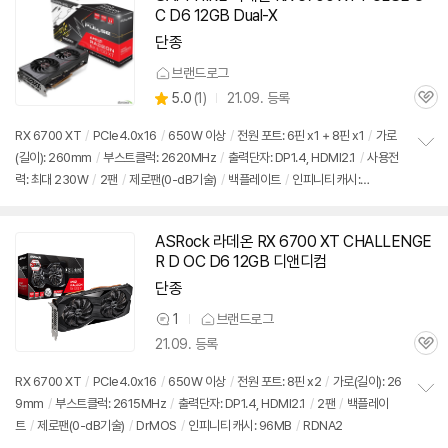
C D6 12GB Dual-X
단종
브랜드로그
상
5.0
(
1)
21.09. 등록
관
별
품
심
점
RX 6700 XT
/
PCIe4.0x16
/
650W 이상
/
전원 포트: 6핀 x1 + 8핀 x1
/
가로
리
(길이): 260mm
/
부스트클럭: 2620MHz
/
출력단자: DP1.4, HDMI2.1
/
사용전
정
뷰
력: 최대 230W
/
2팬
/
제로팬(0-dB기술)
/
백플레이트
/
인피니티 캐시:
보
펼
96MB
/
RDNA2
치
기
ASRock 라데온 RX 6700 XT CHALLENGE
R D OC D6 12GB 디앤디컴
단종
1
브랜드로그
상
21.09. 등록
품
관
의
심
견
RX 6700 XT
/
PCIe4.0x16
/
650W 이상
/
전원 포트: 8핀 x2
/
가로(길이): 26
9mm
/
부스트클럭: 2615MHz
/
출력단자: DP1.4, HDMI2.1
/
2팬
/
백플레이
정
트
/
제로팬(0-dB기술)
/
DrMOS
/
인피니티 캐시: 96MB
/
RDNA2
보
펼