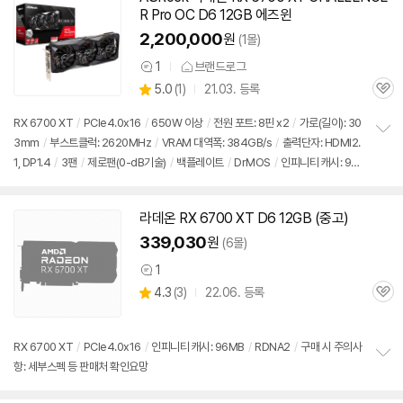
R Pro OC D6 12GB 에즈윈
2,200,000
원
(1몰)
1
브랜드로그
상
상
5.0
(
1)
21.03. 등록
품
관
별
의
품
심
점
견
RX 6700 XT
/
PCIe4.0x16
/
650W 이상
/
전원 포트: 8핀 x2
/
가로(길이): 30
리
3mm
/
부스트클럭: 2620MHz
/
VRAM 대역폭: 384GB/s
/
출력단자: HDMI2.
정
뷰
1, DP1.4
/
3팬
/
제로팬(0-dB기술)
/
백플레이트
/
DrMOS
/
인피니티 캐시: 96
보
펼
MB
/
RDNA2
치
기
라데온 RX 6700 XT D6 12GB (중고)
339,030
원
(6몰)
1
상
상
4.3
(
3)
22.06. 등록
품
관
별
의
품
심
점
견
리
RX 6700 XT
/
PCIe4.0x16
/
인피니티 캐시: 96MB
/
RDNA2
/
구매 시 주의사
뷰
항: 세부스펙 등 판매처 확인요망
정
보