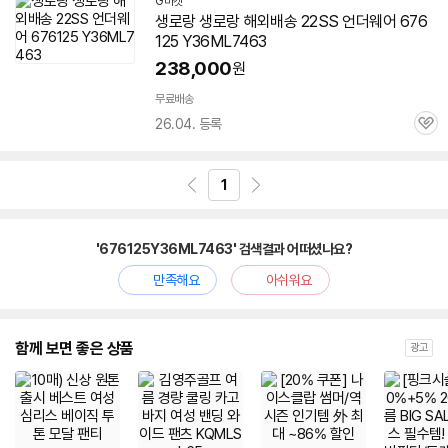
G마켓
생로랑 생로랑 해외배송 22SS 언더웨어 676
125 Y36ML7463
238,000
원
무료배송
26.04. 등록
관
심
1
'676125Y36ML7463' 검색결과 어떠셨나요?
만족해요
아쉬워요
함께 보면 좋은 상품
광고