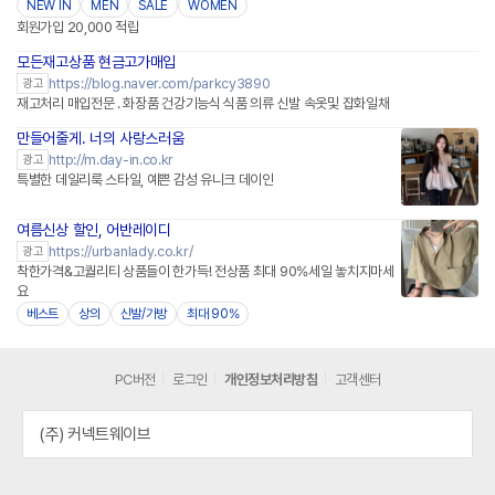
NEW IN
MEN
SALE
WOMEN
회원가입 20,000 적립
모든재고상품 현금고가매입
https://blog.naver.com/parkcy3890
광고
재고처리 매입전문 . 화장품 건강기능식 식품 의류 신발 속옷및 잡화일채
만들어줄게. 너의 사랑스러움
http://m.day-in.co.kr
광고
특별한 데일리룩 스타일, 예쁜 감성 유니크 데이인
여름신상 할인, 어반레이디
https://urbanlady.co.kr/
광고
착한가격&고퀄리티 상품들이 한가득! 전상품 최대 90%세일 놓치지마세
요
베스트
상의
신발/가방
최대 90%
PC버전
로그인
개인정보처리방침
고객센터
(주) 커넥트웨이브