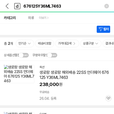
뒤
다
본문 바로가기
다
로
나
나
가
와
와
상
기
메
카테고리
의류
더보기
세
인
검
색
필터
총
2
개
인기순
배송비포함
가격대검색
상품구분
결과내
상세옵션펼침
쿠팡와우할인
설치 환경·지역에 따라
옥션
닫
배송·설치비가 달라집니다.
생로랑 생로랑 해외배송 22SS 언더웨어 676
기
125 Y36ML7463
238,000
원
무료배송
26.04. 등록
관
심