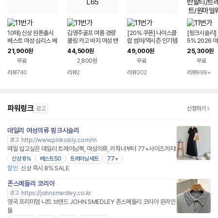
10매) 신상 원톤출시
김영주골프 여름 경량
[20% 쿠폰] 나이스클
[핑크시슬리] 
베스트 여성 심리스 베
쿨링 카고 바지 여성 밴
랍 썸머/역시즌 인기템
5% 2026 여
이직 투톤 모달 팬티
딩 와이드 팬츠 KQML
外 최대 ~86% 할인
SALE! 바캉
21,900
44,500
49,000
25,300
원
원
원
원
SL65
시원한 반팔티
무료
2,800원
무료
무료
닝세트/원마일
빅사이즈
리뷰
740
리뷰
2
리뷰
302
리뷰
999+
파워링크
광고
신청하기
데일리 여성의류 핑크시슬리
네이버페이 플러스
http://www.pinksisly.com/m
광고
매일 입고싶은 데일리 트레이닝복, 여성의류, 키작녀부터 77+사이즈까지!
신상 8%
베스트50
트레이닝세트
77+
할인
신상 즉시 8% SALE
존스메들리 코리아
https://johnsmedley.co.kr
광고
영국 프리미엄 니트 브랜드 JOHN SMEDLEY 존스메들리 코리아 온라인
몰