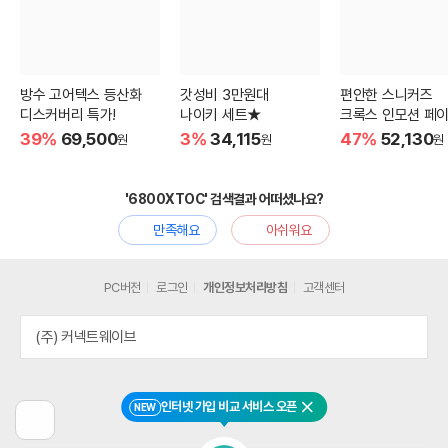
방수 고어텍스 등산화
갓성비 3만원대
편안한 스니커즈
디스커버리 특가!
나이키 세트★
크록스 인모션 페이
39%
69,500
3%
34,115
47%
52,130
원
원
원
'6800XTOC' 검색결과 어떠셨나요?
만족해요
아쉬워요
PC버전
로그인
개인정보처리방침
고객센터
(주) 커넥트웨이브
인터넷 가입 비교 서비스 오픈
NEW
닫기
이
전