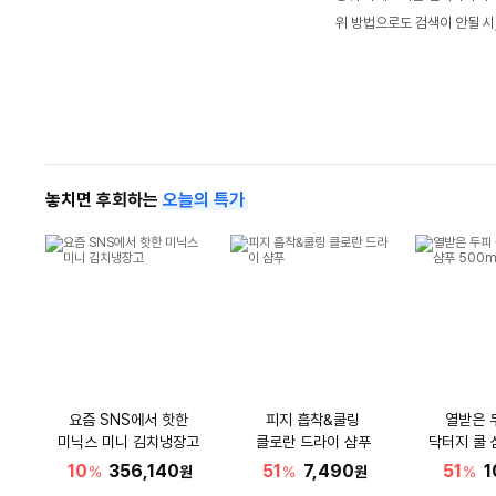
위 방법으로도 검색이 안될 시
놓치면 후회하는
오늘의 특가
요즘 SNS에서 핫한
피지 흡착&쿨링
열받은 
미닉스 미니 김치냉장고
클로란 드라이 샴푸
닥터지 쿨 
10
356,140
51
7,490
51
1
%
원
%
원
%