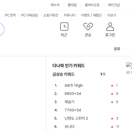
에누리
몰테일
플레이오토
메이크샵
PC견적
PC구매상담
쇼핑기획전
커뮤니티
이벤트
/
체험단
더보기
최근
관심
로그인
공유
관
련
다나와 인기 키워드
컨
텐
급상승 키워드
1
/8
츠
ddr5 16gb
1
9800x3d
6
제습기
6
7700x3d
닌텐도 스위치 2
3
모니터
11