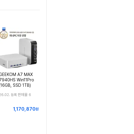
GEEKOM A7 MAX
7940HS Win11Pro
(16GB, SSD 1TB)
판매몰
26.02. 등록
6
1,170,870
최
원
저
가