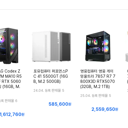
G Codex Z
포유컴퓨터 퍼포먼스P
영웅컴퓨터 영웅 게이
VM MA10 R5
C 41 5500GT (16G
밍울트라 7857 R7 7
F RTX 5060
B, M.2 500GB)
800X3D RTX5070
 (16GB, M.
(32GB, M.2 1TB)
판매몰
24.04. 등록
5
판매몰
25.04. 등록
5
판매몰
등록
6
585,600
최
원
2,559,650
최
저
원
1,612,760
최
원
저
가
저
가
가