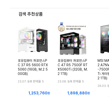
검색 추천상품
포유컴퓨터 퍼포먼스P
포유컴퓨터 퍼포먼스P
MSI MA
C 37 R5 5600 RTX
C 47 R5 7500F RT
2 A7N
5060 (16GB, M.2 5
X5060Ti (32GB, M.
-7500
00GB)
2 1TB)
Ti 게이밍
2 1TB)
판매몰
판매몰
23.07. 등록
5
23.08. 등록
5
26.03. 
1,253,760
1,898,880
최
최
원
원
저
저
가
가