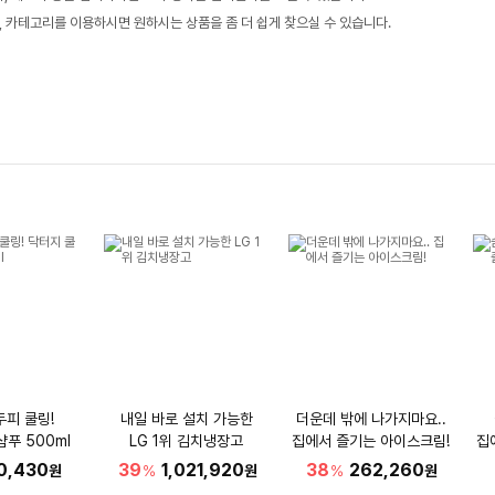
, 카테고리를 이용하시면 원하시는 상품을 좀 더 쉽게 찾으실 수 있습니다.
두피 쿨링!
내일 바로 설치 가능한
더운데 밖에 나가지마요..
샴푸 500ml
LG 1위 김치냉장고
집에서 즐기는 아이스크림!
집
0,430
39
1,021,920
38
262,260
원
%
원
%
원