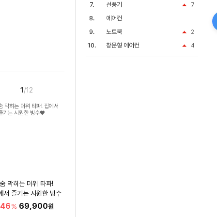
선풍기
7
에어컨
노트북
2
창문형 에어컨
4
1
/12
숨 막히는 더위 타파!
에서 즐기는 시원한 빙수
♥
46
69,900
%
원