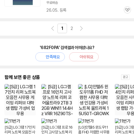
무료배송
26.05. 등록
관
심
1
2
'682F0PA' 검색결과 어떠셨나요?
만족해요
아쉬워요
함께 보면 좋은 상품
광고
[S급] LG그램 17인치
[S급] LG그램 프로 16
[LG]인텔i5 윈도우11
[S급] LG그
리퍼 노트북 모음전 사
인치 고사양 노트북 리
홈 FHD 저렴한 사무용
리퍼 노트북 