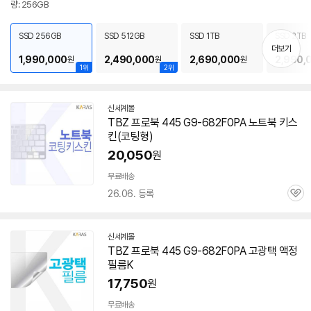
량: 256GB
보
펼
치
SSD 256GB
SSD 512GB
SSD 1TB
SSD 2TB
기
더보기
1,990,000
2,490,000
2,690,000
2,990,
원
원
원
1위
2위
신세계몰
TBZ 프로북 445 G9-682F0PA 노트북 키스
킨(코팅형)
20,050
원
무료배송
26.06. 등록
세부정보 열기/접기
관
심
신세계몰
TBZ 프로북 445 G9-682F0PA 고광택 액정
필름K
17,750
원
무료배송