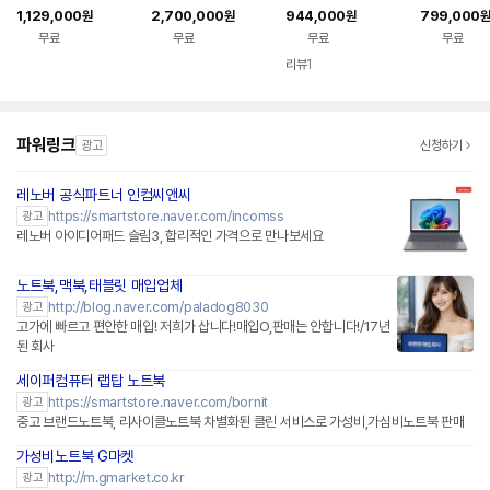
무용 게이밍 리퍼브 대
퍼 코어울트라9 2TB
대학생 인강용 가성비
무용 게이밍 
1,129,000
2,700,000
944,000
799,000
원
원
원
원
학생 랩탑 가성비 업무
32GB WIN11 144H
노트북 울트라북 15U
학생 랩탑 가
무료
무료
무료
무료
용
z VRR 16Z90TS-G.
50T-GROWK
용
AUG9U1 사무용 게이
리뷰
1
밍 대학생 랩탑 업무용
작업용
파워링크
광고
신청하기
레노버 공식파트너 인컴씨앤씨
네이버페이 플러스
https://smartstore.naver.com/incomss
광고
레노버 아이디어패드 슬림3, 합리적인 가격으로 만나보세요
노트북,맥북,태블릿 매입업체
http://blog.naver.com/paladog8030
광고
고가에 빠르고 편안한 매입! 저희가 삽니다!매입O,판매는 안합니다!/17년
된 회사
세이퍼컴퓨터 랩탑 노트북
네이버페이 플러스
https://smartstore.naver.com/bornit
광고
중고 브랜드노트북, 리사이클노트북 차별화된 클린 서비스로 가성비,가심비노트북 판매
가성비노트북 G마켓
http://m.gmarket.co.kr
광고