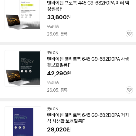
텐바이텐 프로북 445 G9-682F0PA 미러 액
정필름F
33,800
원
무료배송
26.05. 등록
관
심
롯데ON
텐바이텐 엘리트북 645 G9-682D0PA 사생
활보호필름F
42,290
원
무료배송
26.05. 등록
관
심
롯데ON
텐바이텐 엘리트북 645 G9-682D0PA 거치
식 사생활 보호필름F
28,020
원