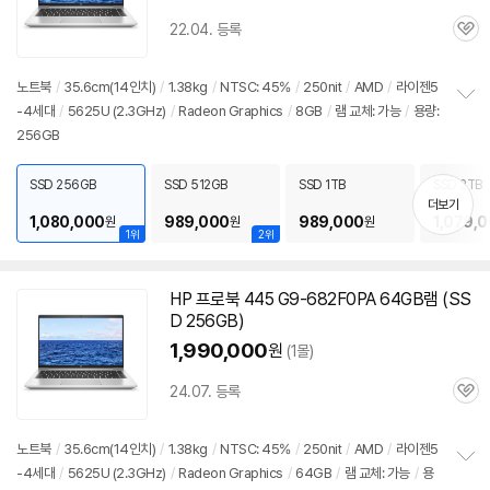
22.04. 등록
관
심
노트북
/
35.6cm(14인치)
/
1.38kg
/
NTSC: 45%
/
250nit
/
AMD
/
라이젠5
-4세대
/
5625U (2.3GHz)
/
Radeon Graphics
/
8GB
/
램 교체: 가능
/
용량:
정
256GB
보
펼
치
SSD 256GB
SSD 512GB
SSD 1TB
SSD 2TB
기
더보기
1,080,000
989,000
989,000
1,079,
원
원
원
1위
2위
HP 프로북 445 G9-682F0PA 64GB램 (SS
D 256GB)
1,990,000
원
(1몰)
24.07. 등록
관
심
노트북
/
35.6cm(14인치)
/
1.38kg
/
NTSC: 45%
/
250nit
/
AMD
/
라이젠5
-4세대
/
5625U (2.3GHz)
/
Radeon Graphics
/
64GB
/
램 교체: 가능
/
용
정