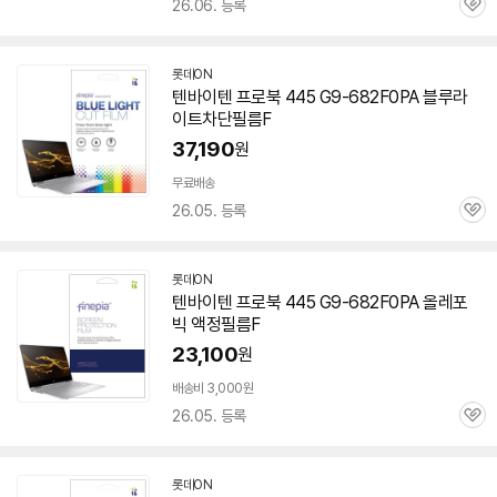
26.06. 등록
관
심
롯데ON
텐바이텐 프로북 445 G9-682F0PA 블루라
이트차단필름F
37,190
원
무료배송
26.05. 등록
관
심
롯데ON
텐바이텐 프로북 445 G9-682F0PA 올레포
빅 액정필름F
23,100
원
배송비 3,000원
26.05. 등록
관
심
롯데ON