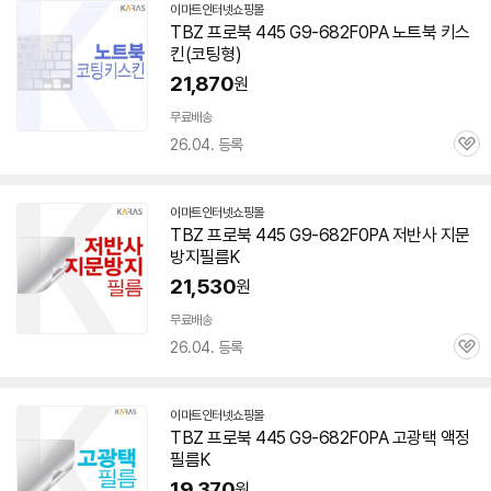
이마트인터넷쇼핑몰
TBZ 프로북 445 G9-682F0PA 노트북 키스
킨(코팅형)
21,870
원
무료배송
26.04. 등록
관
심
이마트인터넷쇼핑몰
TBZ 프로북 445 G9-682F0PA 저반사 지문
방지필름K
21,530
원
무료배송
26.04. 등록
관
심
이마트인터넷쇼핑몰
TBZ 프로북 445 G9-682F0PA 고광택 액정
필름K
19,370
원