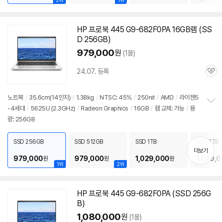
2위
1위
HP 프로북 445 G9-682F0PA 16GB램 (SS
D 256GB)
979,000
원
(1몰)
24.07. 등록
관
심
노트북
/
35.6cm(14인치)
/
1.38kg
/
NTSC: 45%
/
250nit
/
AMD
/
라이젠5
-4세대
/
5625U (2.3GHz)
/
Radeon Graphics
/
16GB
/
램 교체: 가능
/
용
정
량: 256GB
보
펼
치
SSD 256GB
SSD 512GB
SSD 1TB
SSD 2TB
기
더보기
979,000
979,000
1,029,000
1,079,
원
원
원
1위
2위
HP 프로북 445 G9-682F0PA (SSD 256G
B)
1,080,000
원
(1몰)