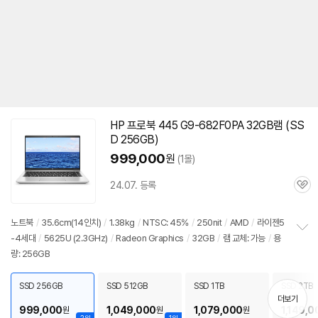
HP 프로북 445 G9-682F0PA 32GB램 (SS
D 256GB)
999,000
원
(1몰)
24.07. 등록
관
심
노트북
/
35.6cm(14인치)
/
1.38kg
/
NTSC: 45%
/
250nit
/
AMD
/
라이젠5
-4세대
/
5625U (2.3GHz)
/
Radeon Graphics
/
32GB
/
램 교체: 가능
/
용
정
량: 256GB
보
펼
치
SSD 256GB
SSD 512GB
SSD 1TB
SSD 2TB
기
더보기
999,000
1,049,000
1,079,000
1,149,0
원
원
원