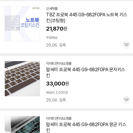
신세계몰
TBZ 프로북 445 G9-682F0PA 노트북 키스
킨(코팅형)
21,870
원
무료배송
26.06. 등록
관
심
이마트인터넷쇼핑몰
말싸미 프로북 445 G9-682F0PA 문자키스
킨
33,000
원
배송비 3,000원
26.04. 등록
관
심
이마트인터넷쇼핑몰
말싸미 프로북 445 G9-682F0PA 항균 키스
킨