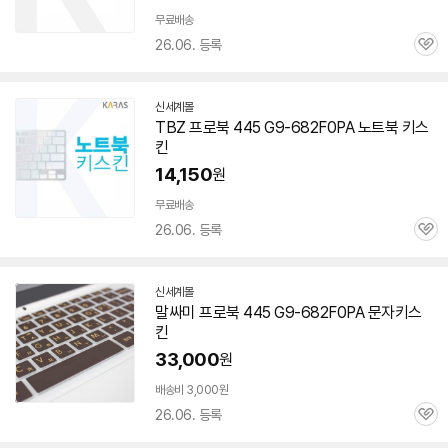
무료배송
26.06. 등록
관
심
신세계몰
TBZ 프로북 445 G9-682F0PA 노트북 키스
킨
14,150
원
무료배송
26.06. 등록
관
심
신세계몰
말싸미 프로북 445 G9-682F0PA 문자키스
킨
33,000
원
배송비 3,000원
26.06. 등록
관
심