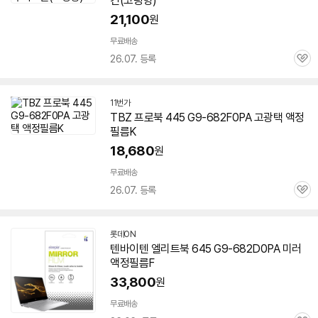
킨(코팅형)
21,100
원
무료배송
26.07. 등록
관
심
11번가
TBZ 프로북 445 G9-682F0PA 고광택 액정
필름K
18,680
원
무료배송
26.07. 등록
관
심
롯데ON
텐바이텐 엘리트북 645 G9-682D0PA 미러
액정필름F
33,800
원
무료배송