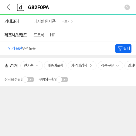
뒤
다
본문 바로가기
다
로
나
나
가
와
와
상
기
메
카테고리
디지털 완제품
더보기
세
인
검
색
제조사/브랜드
프로북
HP
인기 옵션
우선 노출
필터
총
71
개
인기순
배송비포함
가격대검색
상품구분
결과
상세옵션펼침
쿠팡와우할인