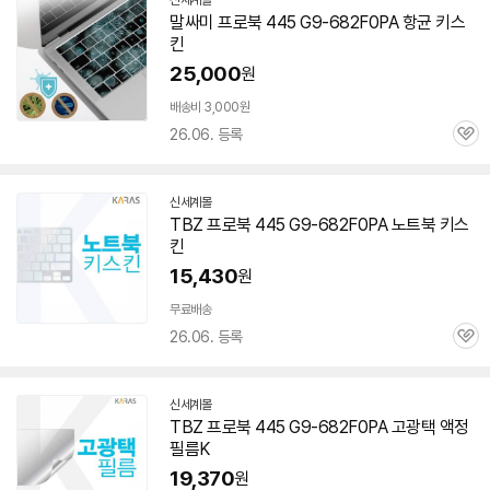
신세계몰
말싸미 프로북 445 G9-682F0PA 항균 키스
킨
25,000
원
배송비 3,000원
26.06. 등록
관
심
신세계몰
TBZ 프로북 445 G9-682F0PA 노트북 키스
킨
15,430
원
무료배송
26.06. 등록
관
심
신세계몰
TBZ 프로북 445 G9-682F0PA 고광택 액정
필름K
19,370
원