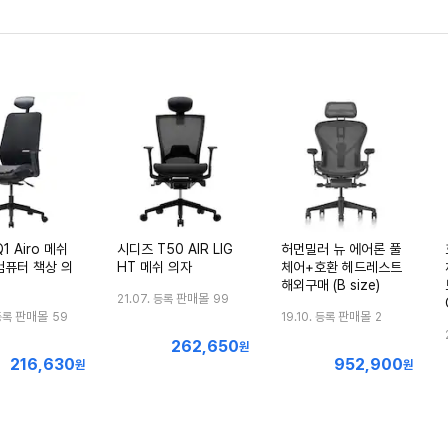
1 Airo 메쉬
시디즈 T50 AIR LIG
허먼밀러 뉴 에어론 풀
컴퓨터 책상 의
HT 메쉬 의자
체어+호환 헤드레스트
해외구매 (B size)
판매몰
21.07. 등록
99
판매몰
판매몰
등록
59
19.10. 등록
2
262,650
최
원
216,630
952,900
최
최
원
저
원
저
저
가
가
가