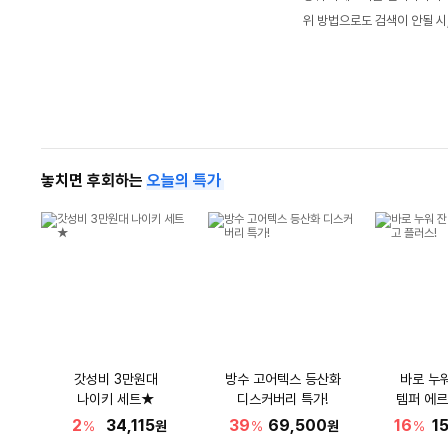
위 방법으로도 검색이 안될 시
놓치면 후회하는
오늘의 특가
갓성비 3만원대
방수 고어텍스 등산화
바로 누
나이키 세트★
디스커버리 특가!
템퍼 에르
2
34,115
39
69,500
16
1
%
원
%
원
%