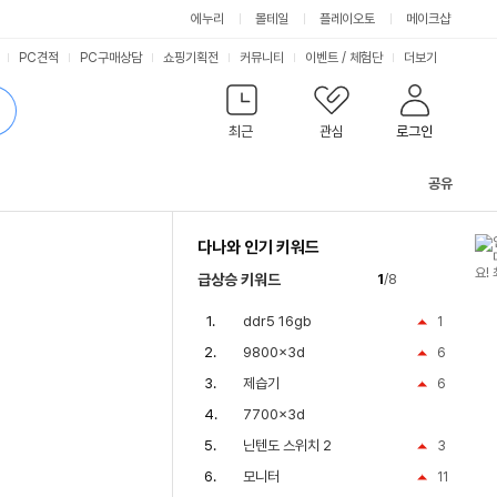
에누리
몰테일
플레이오토
메이크샵
PC견적
PC구매상담
쇼핑기획전
커뮤니티
이벤트
/
체험단
더보기
최근
관심
로그인
공유
관
련
다나와 인기 키워드
컨
텐
급상승 키워드
1
/8
츠
ddr5 16gb
1
9800x3d
6
제습기
6
7700x3d
닌텐도 스위치 2
3
모니터
11