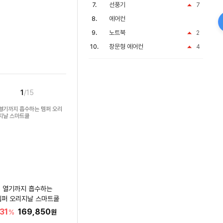
선풍기
7
에어컨
노트북
2
창문형 에어컨
4
1
/15
열기까지 흡수하는
템퍼 오리지날 스마트쿨
31
169,850
%
원