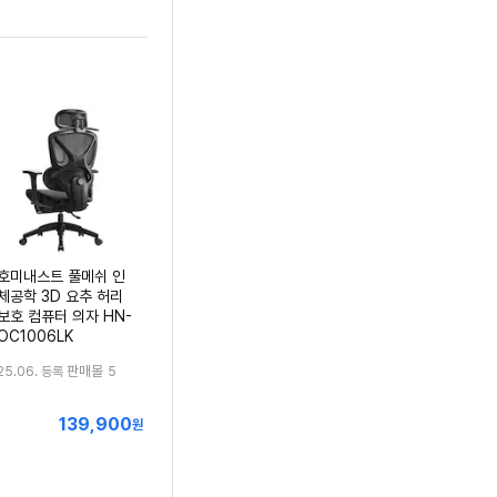
호미내스트 풀메쉬 인
체공학 3D 요추 허리
보호 컴퓨터 의자 HN-
OC1006LK
판매몰
25.06. 등록
5
139,900
최
원
저
가