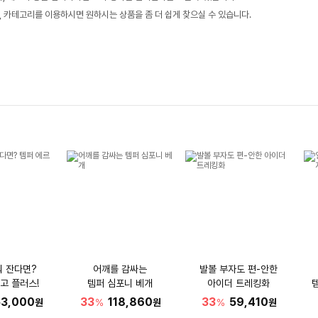
, 카테고리를 이용하시면 원하시는 상품을 좀 더 쉽게 찾으실 수 있습니다.
워 잔다면?
어깨를 감싸는
발볼 부자도 편-안한
고 플러스!
템퍼 심포니 베개
아이더 트레킹화
53,000
33
118,860
33
59,410
원
%
원
%
원