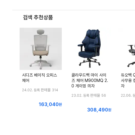
검색 추천상품
시디즈 베이직 오피스
클라우드백 마이 사이
듀오백 Q
체어
즈 체어 M900MQ 2.
사무용 
0 게이밍 의자
자
판매몰
24.02. 등록
314
판매몰
23.02. 등록
56
22.06. 
163,040
최
원
308,490
최
저
원
저
가
가