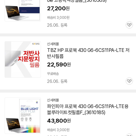
ole 고광택액정필름_(3610369)
27,200
원
배송비 3,000원
26.06. 등록
관
심
신세계몰
TBZ HP 프로북 430 G6-6CS11PA-LTE 저
반사필름
22,590
원
무료배송
26.06. 등록
관
심
신세계몰
파인피아 프로북 430 G6-6CS11PA-LTE용
블루라이트컷필름F_(3610185)
43,800
원
배송비 3,000원