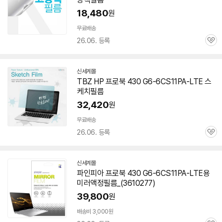
18,480
원
무료배송
26.06. 등록
관
심
신세계몰
TBZ HP 프로북 430 G6-6CS11PA-LTE 스
케치필름
32,420
원
무료배송
26.06. 등록
관
심
신세계몰
파인피아 프로북 430 G6-6CS11PA-LTE용
미러액정필름_(3610277)
39,800
원
배송비 3,000원