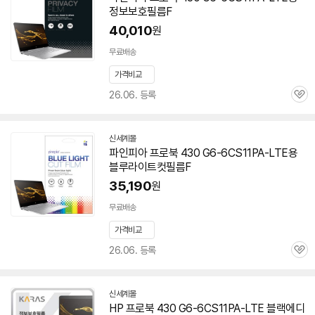
정보보호필름F
40,010
원
무료배송
가격비교
26.06. 등록
관
심
신세계몰
파인피아 프로북 430 G6-6CS11PA-LTE용
블루라이트컷필름F
35,190
원
무료배송
가격비교
26.06. 등록
관
심
신세계몰
HP 프로북 430 G6-6CS11PA-LTE 블랙에디