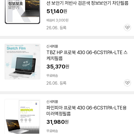
션 보안기 저반사 검은색 정보보안기 차단필름
51,140
원
배송비 3,000원
26.06. 등록
관
심
신세계몰
TBZ HP 프로북 430 G6-6CS11PA-LTE 스
케치필름
35,370
원
무료배송
26.06. 등록
관
심
신세계몰
파인피아 프로북 430 G6-6CS11PA-LTE용
미러액정필름
31,980
원
무료배송