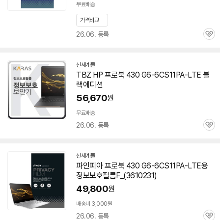
무료배송
가격비교
26.06. 등록
관
심
신세계몰
TBZ HP 프로북 430 G6-6CS11PA-LTE 블
랙에디션
56,670
원
무료배송
26.06. 등록
관
심
신세계몰
파인피아 프로북 430 G6-6CS11PA-LTE용
정보보호필름F_(3610231)
49,800
원
배송비 3,000원
26.06. 등록
관