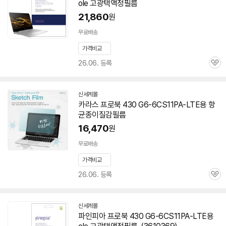
ole 고광택액정필름
21,860
원
무료배송
가격비교
26.06. 등록
관
심
신세계몰
카라스 프로북 430 G6-6CS11PA-LTE용 항
균종이질감필름
16,470
원
무료배송
가격비교
26.06. 등록
관
심
신세계몰
파인피아 프로북 430 G6-6CS11PA-LTE용