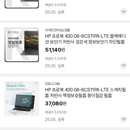
배송비 3,000원
26.05. 등록
관
심
이마트인터넷쇼핑몰
HP 프로북 430 G6-6CS11PA-LTE 블랙에디
션 보안기 저반사 검은색 정보보안기 차단필름
51,140
원
배송비 3,000원
26.05. 등록
관
심
SSG.COM
HP 프로북 430 G6-6CS11PA-LTE 스케치필
름 저반사 액정보호필름 종이질감 필름
37,080
원
배송비 3,000원
26.05. 등록
관
심