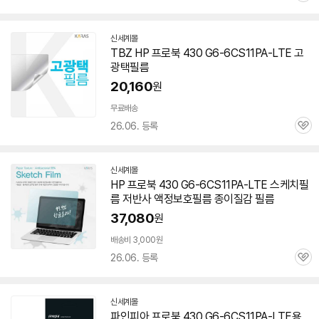
심
신세계몰
TBZ HP 프로북 430 G6-6CS11PA-LTE 고
광택필름
20,160
원
무료배송
26.06. 등록
관
심
신세계몰
HP 프로북 430 G6-6CS11PA-LTE 스케치필
름 저반사 액정보호필름 종이질감 필름
37,080
원
배송비 3,000원
26.06. 등록
관
심
신세계몰
파인피아 프로북 430 G6-6CS11PA-LTE용