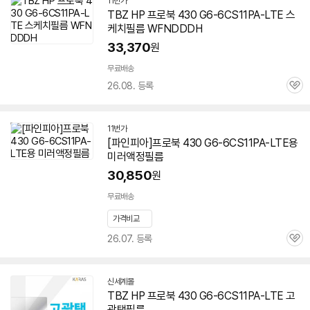
11번가
TBZ HP 프로북 430 G6-6CS11PA-LTE 스
케치필름 WFNDDDH
33,370
원
무료배송
26.08. 등록
관
심
11번가
[파인피아]프로북 430 G6-6CS11PA-LTE용
미러액정필름
30,850
원
무료배송
가격비교
26.07. 등록
관
심
신세계몰
TBZ HP 프로북 430 G6-6CS11PA-LTE 고
광택필름