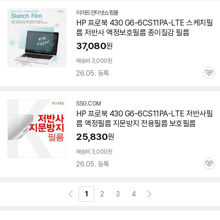
이마트인터넷쇼핑몰
HP 프로북 430 G6-6CS11PA-LTE 스케치필
름 저반사 액정보호필름 종이질감 필름
37,080
원
배송비 3,000원
26.05. 등록
관
심
SSG.COM
HP 프로북 430 G6-6CS11PA-LTE 저반사필
름 액정필름 지문방지 전용필름 보호필름
25,830
원
배송비 3,000원
26.05. 등록
관
심
1
2
3
4