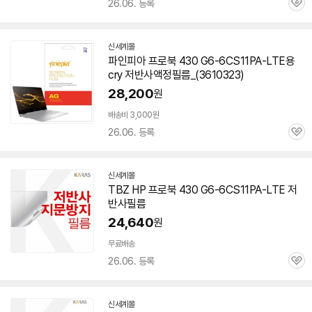
26.06. 등록
관
심
신세계몰
파인피아 프로북 430 G6-6CS11PA-LTE용
cry 저반사액정필름_(3610323)
28,200
원
배송비 3,000원
26.06. 등록
관
심
신세계몰
TBZ HP 프로북 430 G6-6CS11PA-LTE 저
반사필름
24,640
원
무료배송
26.06. 등록
관
심
신세계몰