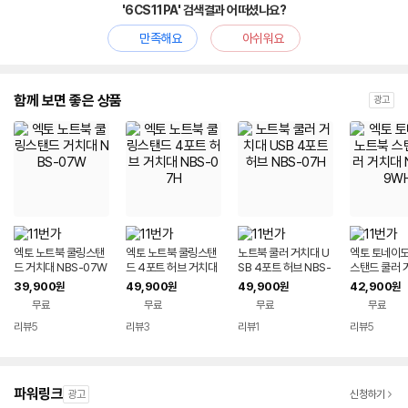
'6CS11PA' 검색결과 어떠셨나요?
만족해요
아쉬워요
함께 보면 좋은 상품
광고
엑토 노트북 쿨링스탠
엑토 노트북 쿨링스탠
노트북 쿨러 거치대 U
엑토 토네이도
드 거치대 NBS-07W
드 4포트 허브 거치대
SB 4포트 허브 NBS-
스탠드 쿨러 
NBS-07H
07H
BS-09WH
39,900
49,900
49,900
42,900
원
원
원
원
무료
무료
무료
무료
리뷰
5
리뷰
3
리뷰
1
리뷰
5
파워링크
광고
신청하기