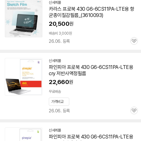
신세계몰
카라스 프로북 430 G6-6CS11PA-LTE용 항
균종이질감필름_(3610093)
20,500
원
배송비 3,000원
26.06. 등록
관
심
신세계몰
파인피아 프로북 430 G6-6CS11PA-LTE용
cry 저반사액정필름
22,660
원
무료배송
가격비교
26.06. 등록
관
심
신세계몰
파인피아 프로북 430 G6-6CS11PA-LTE용