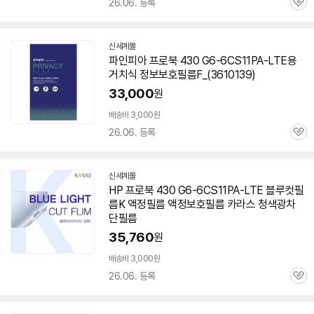
26.06. 등록
관
심
신세계몰
파인피아 프로북 430 G6-6CS11PA-LTE용
거치식 정보보호필름F_(3610139)
33,000
원
세부정보 열기/접기
배송비 3,000원
26.06. 등록
관
심
신세계몰
HP 프로북 430 G6-6CS11PA-LTE 블루컷필
름K 액정필름 액정보호필름 카라스 청색광차
단필름
35,760
원
배송비 3,000원
26.06. 등록
관
심