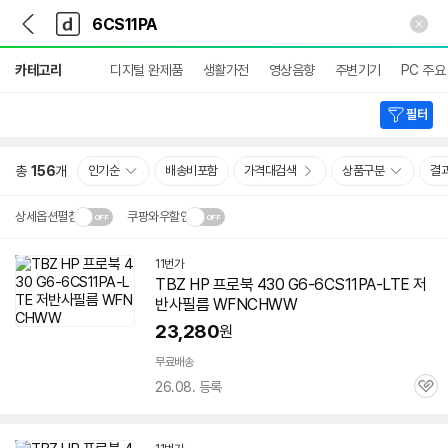
뒤
다
본문 바로가기
다
로
나
나
가
와
와
상
기
메
카테고리
디지털 완제품
생활가전
영상음향
주변기기
PC 주요
세
인
검
색
필터
총
156
개
인기순
배송비포함
가격대검색
상품구분
결
상세옵션펼침
쿠팡와우할인
설치 환경·지역에 따라
11번가
닫
배송·설치비가 달라집니다.
TBZ HP 프로북 430 G6-6CS11PA-LTE 저
기
반사필름 WFNCHWW
23,280
원
무료배송
26.08. 등록
관
심