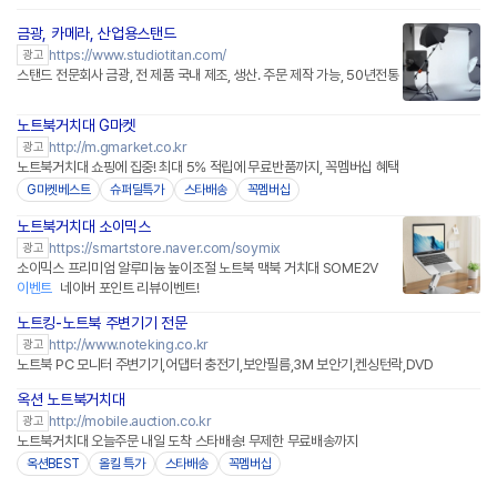
금광, 카메라, 산업용스탠드
https://www.studiotitan.com/
광고
스탠드 전문회사 금광, 전 제품 국내 제조, 생산. 주문 제작 가능, 50년전통
노트북거치대 G마켓
http://m.gmarket.co.kr
광고
노트북거치대 쇼핑에 집중! 최대 5% 적립에 무료반품까지, 꼭멤버십 혜택
G마켓베스트
슈퍼딜특가
스타배송
꼭멤버십
노트북거치대 소이믹스
네이버페이 플러스
https://smartstore.naver.com/soymix
광고
소이믹스 프리미엄 알루미늄 높이조절 노트북 맥북 거치대 SOME2V
이벤트
네이버 포인트 리뷰이벤트!
노트킹-노트북 주변기기 전문
http://www.noteking.co.kr
광고
노트북 PC 모니터 주변기기,어댑터 충전기,보안필름,3M 보안기,켄싱턴락,DVD
옥션 노트북거치대
http://mobile.auction.co.kr
광고
노트북거치대 오늘주문 내일 도착 스타배송! 무제한 무료배송까지
옥션BEST
올킬 특가
스타배송
꼭멤버십