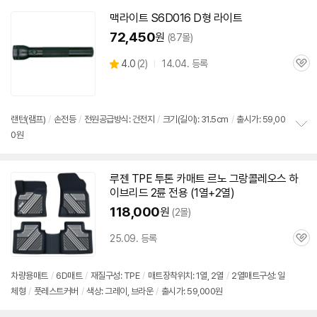
맥라이트 S
6D
016 D형 라이트
72,450
원
(87몰)
상
4.0
(
2)
14.04. 등록
관
별
품
심
점
리
뷰
랜턴(램프)
/
손전등
/
전원공급방식: 건전지
/
크기(길이): 31.5cm
/
출시가: 59,00
0원
정
보
펼
치
루젠 TPE 투톤 카매트 르노 그랑콜레오스 하
기
이브리드 2륜 전용 (1열+2열)
118,000
원
(2몰)
25.09. 등록
관
심
차량용매트
/
6D
매트
/
재질구성: TPE
/
매트장착위치: 1열, 2열
/
2열매트구성: 일
체형
/
풋레스트커버
/
색상: 그레이, 브라운
/
출시가: 59,000원