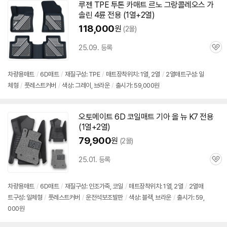
루젠 TPE 투톤 카매트 르노 그랑콜레오스 가
솔린 4륜 전용 (1열+2열)
118,000
원
(2몰)
25.09. 등록
관
심
차량용매트
/
6D
매트
/
재질구성: TPE
/
매트장착위치: 1열, 2열
/
2열매트구성: 일
체형
/
풋레스트커버
/
색상: 그레이, 브라운
/
출시가: 59,000원
오토메이트
6D
코일매트 기아 올 뉴 K7 전용
(1열+2열)
79,900
원
(2몰)
25.01. 등록
관
심
차량용매트
/
6D
매트
/
재질구성: 인조가죽, 코일
/
매트장착위치: 1열, 2열
/
2열매
트구성: 일체형
/
풋레스트커버
/
운전석보조발판
/
색상: 블랙, 브라운
/
출시가: 59,
000원