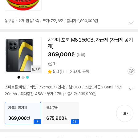
품
심
점
리
뷰
농구공
/
소재: 합성가죽
/
크기: 7호, 6호
/
출시가: 1,890,000원
정
보
샤오미 포코 M8 256GB, 자급제 (자급제 공기
펼
동
계)
치
영
기
상
369,000
원
(5몰)
1
상
상
5.0
(
1)
26.01. 등록
품
관
별
의
상
상
상
품
심
품
품
품
점
견
색
색
색
리
상
상
상
스마트폰(바형)
/
화면:17.2cm(6.77인치)
/
램: 8GB
/
스냅드래곤6 Gen3
/
5,5
뷰
20mAh
/
최대충전: 45W
/
무게: 178g
/
출시가: 339,900원
정
보
펼
자급제 공기계
해외구매
치
더보기
기
369,000
675,900
원
원
1위
2위