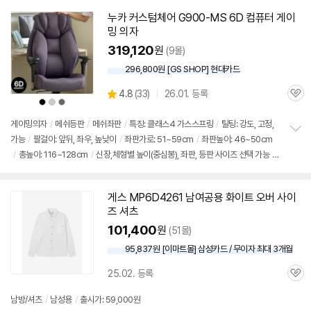
누카 커스텀체어 G900-MS
6D
컴퓨터 게이
밍 의자
319,120
원
(9몰)
296,800원 [GS SHOP] 현대카드
상
4.8
(
33)
26.01. 등록
관
별
상
상
상
품
품
품
품
심
점
색
색
색
상
상
상
리
게이밍의자
/
메쉬등판
/
메쉬좌판
/
특징: 클래스4 가스스프링
/
틸팅: 강도, 고정,
뷰
가능
/
팔걸이: 앞뒤, 좌우, 높낮이
/
좌판가로: 51~59cm
/
좌판높이: 46~50cm
정
/
총높이: 116~128cm
/
신장,체형별 높이(중심봉), 좌판, 등판 사이즈 선택 가능
/
보
펼
색상: 블랙, 그레이, 차콜
/
출시가: 59,000원
치
기
게스 MP
6D
4261 남여공용 화이트 오버 사이
즈 셔츠
101,400
원
(51몰)
95,837원 [이마트몰] 삼성카드 / 무이자 최대 3개월
25.02. 등록
관
심
남방/셔츠
/
남성용
/
출시가: 59,000원