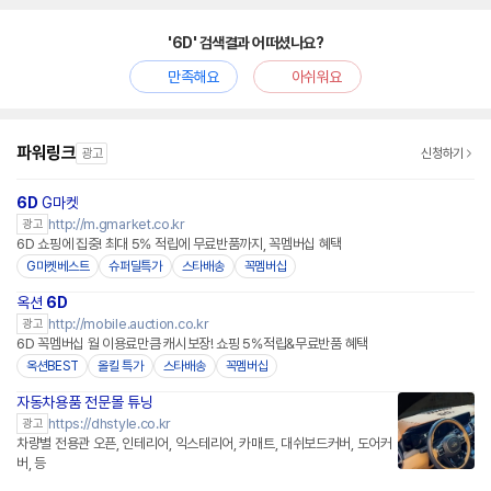
'6D' 검색결과 어떠셨나요?
만족해요
아쉬워요
파워링크
광고
신청하기
6D
G마켓
http://m.gmarket.co.kr
광고
6D 쇼핑에 집중! 최대 5% 적립에 무료반품까지, 꼭멤버십 혜택
G마켓베스트
슈퍼딜특가
스타배송
꼭멤버십
옥션
6D
http://mobile.auction.co.kr
광고
6D 꼭멤버십 월 이용료만큼 캐시보장! 쇼핑 5%적립&무료반품 혜택
옥션BEST
올킬 특가
스타배송
꼭멤버십
자동차용품 전문몰 튜닝
네이버페이 플러스
https://dhstyle.co.kr
광고
차량별 전용관 오픈, 인테리어, 익스테리어, 카매트, 대쉬보드커버, 도어커
버, 등