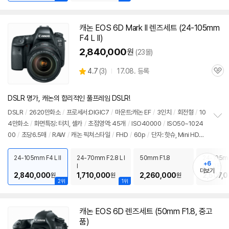
캐논 EOS
6D
Mark II 렌즈세트 (24-105mm
동
F4 L II)
영
상
2,840,000
원
(23몰)
상
4.7
(
3)
17.08. 등록
관
별
품
심
점
리
DSLR 명가, 캐논의 합리적인 풀프레임 DSLR!
뷰
DSLR
/
2620만화소
/
프로세서:DIGIC7
/
마운트:캐논 EF
/
3인치
/
회전형
/
10
4만화소
/
화면특징: 터치, 셀카
/
초점영역: 45개
/
ISO40000
/
ISO50~1024
정
00
/
초당6.5매
/
RAW
/
캐논 픽쳐스타일
/
FHD
/
60p
/
단자: 핫슈, Mini HDM
보
펼
I, 마이크
/
메모리: SDXC
/
재질: 마그네슘
/
무게: 765g
/
배터리: LP-E6N(1865
치
mAh)
/
듀얼픽셀 CMOS AF
/
동영상 디지털 IS
/
애칭:육두막
/
출시가: 1,890,00
24-105mm F4 L II
24-70mm F2.8 L I
50mm F1.8
24-105mm
기
+6
I
I, 중고품
0원
더보기
2,840,000
1,710,000
2,260,000
2,507,
원
원
원
2위
1위
캐논 EOS
6D
렌즈세트 (50mm F1.8, 중고
품)