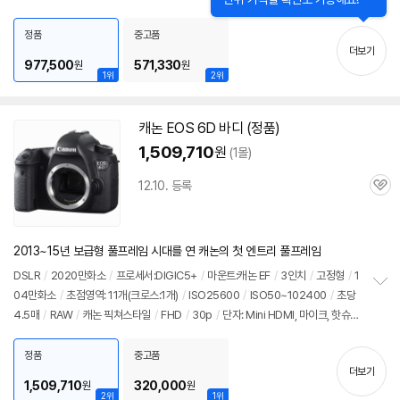
펼
크, 핫슈
/
메모리: SDXC
/
재질: 마그네슘
/
무게: 765g
/
배터리: LP-E6N(1865
치
mAh)
/
듀얼픽셀 CMOS AF
/
동영상 디지털 IS
/
애칭:육두막
/
출시가: 2,295,0
정품
중고품
기
더보기
00원
977,500
571,330
원
원
1위
2위
캐논 EOS
6D
바디 (정품)
1,509,710
원
(1몰)
12.10. 등록
관
심
2013~15년 보급형 풀프레임 시대를 연 캐논의 첫 엔트리 풀프레임
DSLR
/
2020만화소
/
프로세서:DIGIC5+
/
마운트:캐논 EF
/
3인치
/
고정형
/
1
04만화소
/
초점영역: 11개(크로스:1개)
/
ISO25600
/
ISO50~102400
/
초당
정
4.5매
/
RAW
/
캐논 픽쳐스타일
/
FHD
/
30p
/
단자: Mini HDMI, 마이크, 핫슈
보
펼
/
메모리: SDXC
/
재질: 마그네슘
/
무게: 755g
/
배터리: LP-E6(1800mAh)
/
치
출시가: 1,890,000원
정품
중고품
기
더보기
1,509,710
320,000
원
원
2위
1위