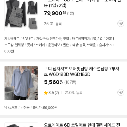
용 (1열+2열)
79,900
원
(1몰)
25.01. 등록
관
심
차량용매트
/
6D
매트
/
재질구성: 인조가죽, 코일
/
매트장착위치: 1열, 2열
/
2열매
트구성: 일체형
/
풋레스트커버
/
운전석보조발판
/
색상: 블랙, 브라운
/
출시가: 59,
000원
쿠디 남자셔츠 오버핏남방 캐주얼남방 7부셔
츠 W
6D
183D W
6D
183D
5,560
원
(107몰)
상
3.5
(
2)
21.06. 등록
관
별
품
심
점
리
남방/셔츠
/
남성용
/
출시가: 59,000원
뷰
오토메이트
6D
코일매트 현대 팰리세이드 전