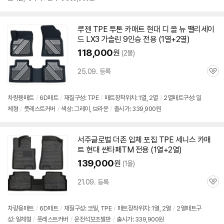
루젠 TPE 투톤 카매트 현대 디 올 뉴 팰리세이
드 LX3 가솔린 9인승 전용 (1열+2열)
118,000
원
(2몰)
25.09. 등록
관
심
차량용매트
/
6D
매트
/
재질구성: TPE
/
매트장착위치: 1열, 2열
/
2열매트구성: 일
체형
/
풋레스트커버
/
색상: 그레이, 브라운
/
출시가: 339,900원
서주글로벌 더존 입체 포집 TPE 세니스 카매
트 현대 싼타페TM 전용 (1열+2열)
139,000
원
(1몰)
21.09. 등록
관
심
차량용매트
/
6D
매트
/
재질구성: 코일, TPE
/
매트장착위치: 1열, 2열
/
2열매트구
성: 일체형
/
풋레스트커버
/
운전석보조발판
/
출시가: 339,900원