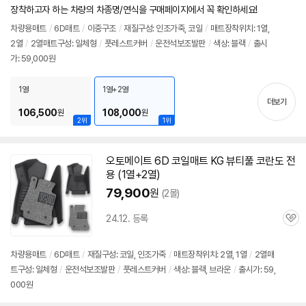
심
점
견
장착하고자 하는 차량의 차종명/연식을 구매페이지에서 꼭 확인하세요!
리
뷰
차량용매트
/
6D
매트
/
이중구조
/
재질구성: 인조가죽, 코일
/
매트장착위치: 1열,
2열
/
2열매트구성: 일체형
/
풋레스트커버
/
운전석보조발판
/
색상: 블랙
/
출시
가: 59,000원
1열
1열+2열
더보기
106,500
108,000
원
원
2위
1위
오토메이트
6D
코일매트 KG 뷰티풀 코란도 전
용 (1열+2열)
79,900
원
(2몰)
24.12. 등록
관
심
차량용매트
/
6D
매트
/
재질구성: 코일, 인조가죽
/
매트장착위치: 2열, 1열
/
2열매
트구성: 일체형
/
운전석보조발판
/
풋레스트커버
/
색상: 블랙, 브라운
/
출시가: 59,
000원