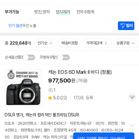
부가기능
방진,방적
먼지제거
전자수평계
인기 옵션
우선 노출
필터
총
229,648
개
인기순
배송비포함
가격대검색
상품구분
상세옵션펼침
쿠팡와우할인
설치 환경·지역에 따라
캐논 EOS
6D
Mark II 바디 (정품)
동
닫
배송·설치비가 달라집니다.
영
977,500
원
(76몰)
기
상
1
상
상
5.0
(
22)
17.08. 등록
품
관
별
의
품
심
점
견
리
DSLR 명가, 캐논의 합리적인 풀프레임 DSLR!
뷰
DSLR
/
2620만화소
/
프로세서:DIGIC7
/
마운트:캐논 EF
/
3인치
/
회전형
/
10
4만화소
/
화면특징: 터치, 셀카
/
초점영역: 45개
/
ISO40000
/
ISO50~1024
정
00
/
초당6.5매
/
RAW
/
캐논 픽쳐스타일
/
FHD
/
60p
/
단자: Mini HDMI, 마이
보