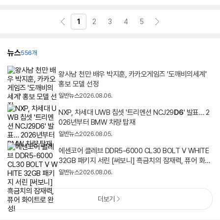
1
2
3
4
5
뉴스
556개
왕사남 천만 배우 박지훈, 카카오게임즈 '도깨비의세계'
홍보 모델 선정
일반뉴스
2026.08.06.
NXP, 차세대 UWB 칩셋 '트리멘션 NCJ29
D
6
' 발표… 2
026년부터 BMW 차량 탑재
일반뉴스
2026.08.05.
에센코어 클레브 DDR5-6000 CL30 BOLT V WHITE
32GB 패키지 서린 [써보니] 흑금치의 잠재력, 퓨어 화이
트로 완성!
일반뉴스
2026.08.06.
더보기