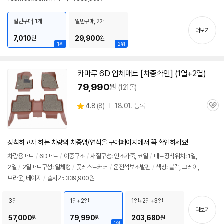
정
보
펼
일반구매, 1개
일반구매, 2개
치
더보기
기
7,010
29,900
원
원
1위
2위
카마루
6D
입체매트 [차종확인] (1열+2열)
79,990
원
(121몰)
상
4.8
(
8)
18.01. 등록
관
별
품
심
점
리
뷰
장착하고자 하는 차량의 차종명/연식을 구매페이지에서 꼭 확인하세요!
차량용매트
/
6D
매트
/
이중구조
/
재질구성: 인조가죽, 코일
/
매트장착위치: 1열,
2열
/
2열매트구성: 일체형
/
풋레스트커버
/
운전석보조발판
/
색상: 블랙, 그레이,
브라운, 베이지
/
출시가: 339,900원
3열
1열+2열
1열+2열+3열
더보기
57,000
79,990
203,680
원
원
원
1위