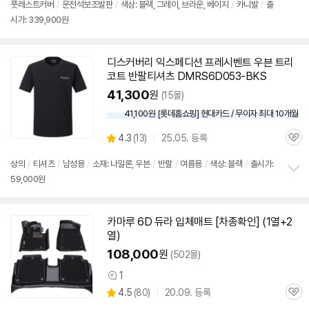
풋레스트커버
/
운전석보조발판
/
색상: 블랙, 그레이, 브라운, 베이지
/
카니발
/
출
시가: 339,900원
디스커버리 익스페디션 프레시벤트 우븐 트리
코트 반팔티셔츠 DMRS
6D
053-BKS
41,300
원
(15몰)
41,100원 [롯데홈쇼핑] 현대카드 / 무이자 최대 10개월
상
4.3
(
13)
25.05. 등록
관
별
품
심
점
상의
/
티셔츠
/
남성용
/
소재: 나일론, 우븐
/
반팔
/
여름용
/
색상: 블랙
/
출시가:
리
59,000원
정
뷰
보
펼
치
카마루
6D
듀라 입체매트 [차종확인] (1열+2
기
열)
108,000
원
(502몰)
1
상
상
4.5
(
80)
20.09. 등록
품
관
별
의
품