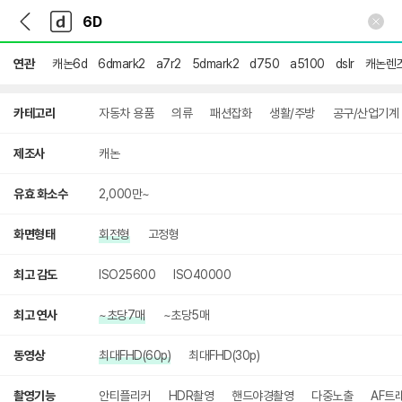
뒤
다
본문 바로가기
다
로
나
나
가
와
와
기
메
연관
캐논6d
6dmark2
a7r2
5dmark2
d750
a5100
dslr
캐논렌
인
상
카테고리
자동차 용품
의류
패션잡화
생활/주방
공구/산업기계
세
검
색
제조사
캐논
유효 화소수
2,000만~
화면형태
회전형
고정형
최고 감도
ISO25600
ISO40000
최고 연사
~초당7매
~초당5매
동영상
최대FHD(60p)
최대FHD(30p)
촬영기능
안티플리커
HDR촬영
핸드야경촬영
다중노출
AF트