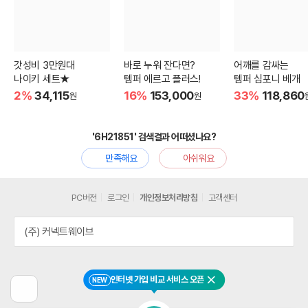
갓성비 3만원대
바로 누워 잔다면?
어깨를 감싸는
나이키 세트★
템퍼 에르고 플러스!
템퍼 심포니 베개
2%
34,115
16%
153,000
33%
118,860
원
원
'6H21851' 검색결과 어떠셨나요?
만족해요
아쉬워요
PC버전
로그인
개인정보처리방침
고객센터
(주) 커넥트웨이브
인터넷 가입 비교 서비스 오픈
NEW
닫기
이
전