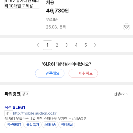
체용
46,730
원
무료배송
26.08. 등록
관
심
1
2
3
4
5
'6LR61' 검색결과 어떠셨나요?
만족해요
아쉬워요
파워링크
광고
신청하기
옥션
6LR61
http://mobile.auction.co.kr
광고
6LR61 오늘주문 내일 도착 스타배송! 무제한 무료배송까지
옥션BEST
올킬 특가
스타배송
꼭멤버십