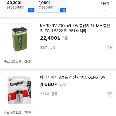
40,300
1,990
원
원
더보기
(4,030원/1개)
(1,990원/1개)
2위
1위
바르타 9V 200mAh 9V 충전지 Ni-MH 충전
지 FC-1 6F22
6LR61
배터리
22,400
원
(5몰)
세부정보 열기/접기
23.11. 등록
관
심
수납/생활잡화
/
건전지
에너자이저 9볼트 건전지 맥스
6LR61
9V
4,680
원
(26몰)
22.04. 등록
관
심
수납/생활잡화
/
건전지