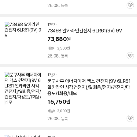
26.08. 등록
관
심
11번가
73498 알카라인건전지
6LR61
(9V) 9V
73,680
원
배송비 3,500원
26.08. 등록
관
심
11번가
문구사무 에너자이저 맥스 건전지(9V
6LR61
알카라인 사각건전지)/일회용/전지/건전지/다
용도/1회용/네모
15,750
원
배송비 3,000원
26.08. 등록
관
심