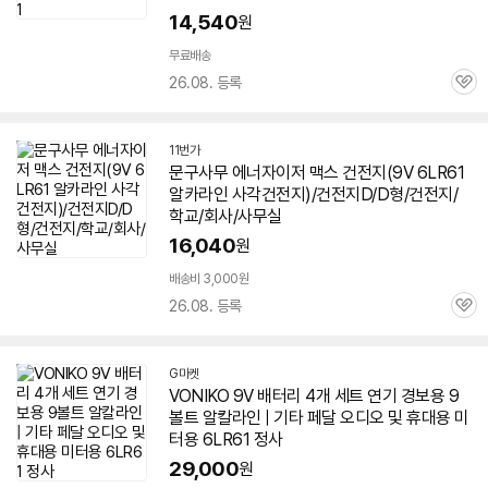
14,540
원
무료배송
26.08. 등록
관
심
11번가
문구사무 에너자이저 맥스 건전지(9V
6LR61
알카라인 사각건전지)/건전지D/D형/건전지/
학교/회사/사무실
16,040
원
배송비 3,000원
26.08. 등록
관
심
G마켓
VONIKO 9V 배터리 4개 세트 연기 경보용 9
볼트 알칼라인 | 기타 페달 오디오 및 휴대용 미
터용
6LR61
정사
29,000
원