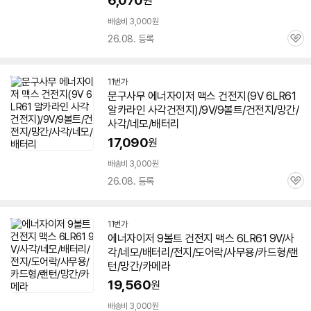
6,070
원
배송비 3,000원
26.08. 등록
관
심
11번가
문구사무 에너자이저 맥스 건전지(9V
6LR61
알카라인 사각건전지)/9V/9볼트/건전지/망간/
사각/네모/배터리
17,090
원
배송비 3,000원
26.08. 등록
관
심
11번가
에너자이저 9볼트 건전지 맥스
6LR61
9V/사
각/네모/배터리/전지/도어락/사무용/카드형/랜
턴/망간/카메라
19,560
원
배송비 3,000원