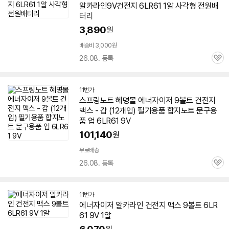
알카라인9V건전지
6LR61
1알 사각형 전원배
터리
3,890
원
배송비 3,000원
26.08. 등록
관
심
11번가
스프링노트 혜명몰 에너자이저 9볼트 건전지
맥스 - 갑 (12개입) 필기용품 합지노트 문구용
품 업
6LR61
9V
101,140
원
무료배송
26.08. 등록
관
심
11번가
에너자이저 알카라인 건전지 맥스 9볼트
6LR
61
9V 1알