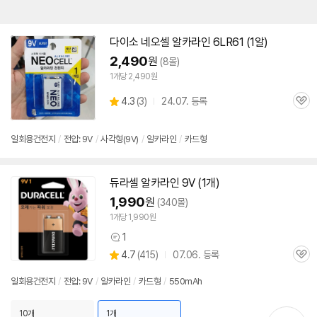
다이소 네오셀 알카라인
6LR61
(1알)
2,490
원
(8몰)
1개당 2,490원
상
4.3
(
3)
24.07. 등록
관
별
품
심
점
리
일회용건전지
/
전압: 9V
/
사각형(9V)
/
알카라인
/
카드형
뷰
듀라셀 알카라인 9V (1개)
1,990
원
(340몰)
1개당 1,990원
1
상
상
4.7
(
415)
07.06. 등록
품
관
별
의
품
심
점
견
일회용건전지
/
전압: 9V
/
알카라인
/
카드형
/
550mAh
리
뷰
10개
1개