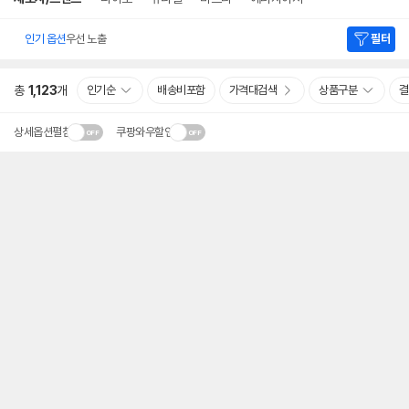
인기 옵션
우선 노출
필터
총
1,123
개
인기순
배송비포함
가격대검색
상품구분
결
상세옵션펼침
쿠팡와우할인