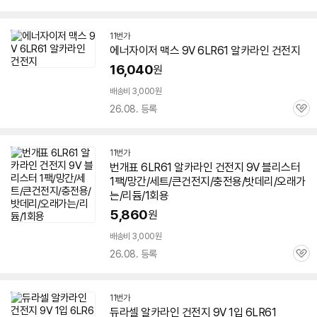
심
11번가
에너자이저 맥스 9V
6LR61
알카라인 건전지
16,040
원
배송비 3,000원
26.08. 등록
관
심
11번가
번개표
6LR61
알카라인 건전지 9V 블리스터
1팩/망간/세트/큰건전지/충전용/밧데리/오래가
는/리듐/1회용
5,860
원
배송비 3,000원
26.08. 등록
관
심
11번가
듀라셀 알카라인 건전지 9V 1입
6LR61