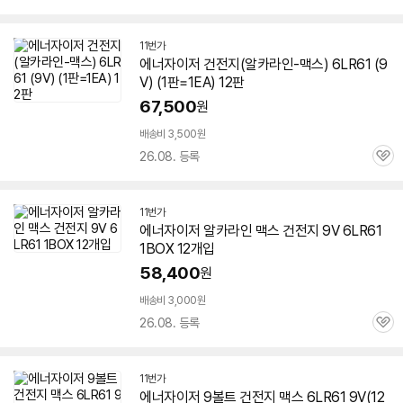
심
11번가
에너자이저 건전지(알카라인-맥스)
6LR61
(9
V) (1판=1EA) 12판
67,500
원
배송비 3,500원
26.08. 등록
관
심
11번가
에너자이저 알카라인 맥스 건전지 9V
6LR61
1BOX 12개입
58,400
원
배송비 3,000원
26.08. 등록
관
심
11번가
에너자이저 9볼트 건전지 맥스
6LR61
9V(12