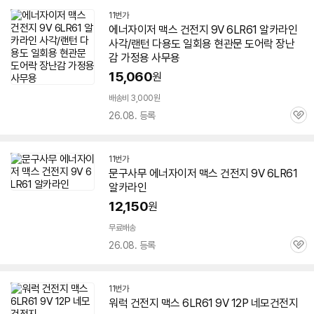
11번가
에너자이저 맥스 건전지 9V
6LR61
알카라인
사각/랜턴 다용도 일회용 현관문 도어락 장난
감 가정용 사무용
15,060
원
배송비 3,000원
26.08. 등록
관
심
11번가
문구사무 에너자이저 맥스 건전지 9V
6LR61
알카라인
12,150
원
무료배송
26.08. 등록
관
심
11번가
워럭 건전지 맥스
6LR61
9V 12P 네모건전지