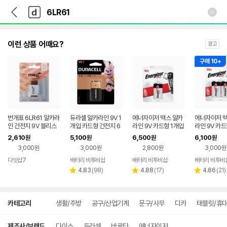
뒤
다
본문 바로가기
다
로
나
나
가
와
와
기
메
인
이런 상품 어때요?
광고
구매 10+
번개표 6LR61 알카라
듀라셀 알카라인 9V 1
에너자이저 맥스 알카
에너자이저 맥
인 건전지 9V 블리스
개입 카드형 건전지 6
라인 9V 카드형 1개입
라인 9V 카드
터 1팩
LR61
건전지 6LR61 6LF2
건전지 6LR61
2,610
5,100
6,500
6,100
원
원
원
원
2
2
3,000원
3,000원
2,800원
3,000원
다잇샵7
배터리 비투비샵
배터리 비투비샵
배터리 비투비
리
리
리
4.83
(
98
)
4.88
(
17
)
4.86
(
21
)
별
별
별
뷰
뷰
뷰
점
점
점
수
수
수
상
카테고리
생활/주방
공구/산업기계
문구/사무
디카
태블릿/휴
세
검
색
제조사/브랜드
다이소
듀라셀
바르타
에너자이저