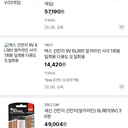
개입)
57,190
원
무료배송
26.08. 등록
관
심
11번가
맥스 건전지 9V
6LR61
알카라인 사각 1회용
일회용 다용도 도일회용
14,420
원
무료배송
11pay 포인트 1,032원 적립
26.08. 등록
관
심
SSG.COM
세신 건전지 건전지(알카라인)
6LR61
(9V) 3
0판
49,004
원