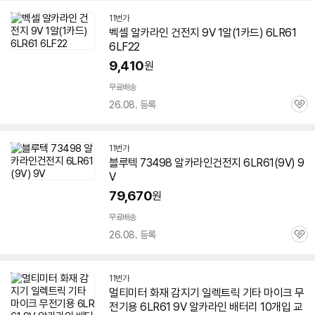
11번가
벡셀 알카라인 건전지 9V 1알(1카드)
6LR61
6LF22
9,410
원
무료배송
26.08. 등록
관
심
11번가
블루텍 73498 알카라인건전지
6LR61
(9V) 9
V
79,670
원
무료배송
26.08. 등록
관
심
11번가
멀티미터 화재 감지기 일렉트릭 기타 마이크 무
전기용
6LR61
9V 알카라인 배터리 10개입 교