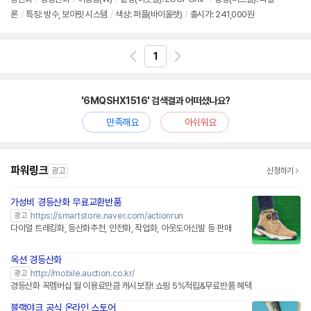
론
/
특징: 방수, 보아핏 시스템
/
색상: 퍼플(바이올렛)
/
출시가: 241,000원
1
'6MQSHX1516' 검색결과 어떠셨나요?
만족해요
아쉬워요
파워링크
광고
신청하기
가성비 경등산화 무료교환반품
네이버페이 플러스
https://smartstore.naver.com/actionrun
광고
다이얼 트레킹화, 등산화추천, 안전화, 작업화, 아웃도어신발 등 판매
옥션 경등산화
http://mobile.auction.co.kr/
광고
경등산화 꼭멤버십 월 이용료만큼 캐시보장! 쇼핑 5%적립&무료반품 혜택
블랙야크 공식 온라인 스토어