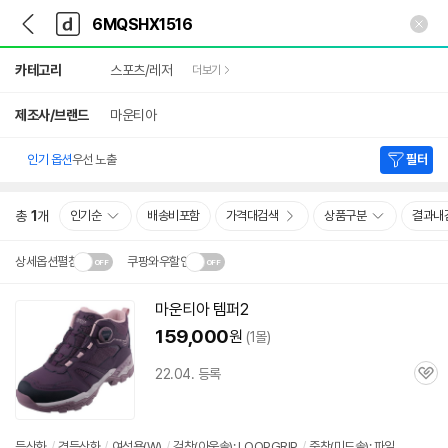
뒤
다
본문 바로가기
다
로
나
나
가
와
와
상
기
메
카테고리
스포츠/레저
더보기
세
인
검
색
제조사/브랜드
마운티아
인기 옵션
우선 노출
필터
총
1
개
인기순
배송비포함
가격대검색
상품구분
결과내
상세옵션펼침
쿠팡와우할인
설치 환경·지역에 따라
마운티아 템퍼2
닫
배송·설치비가 달라집니다.
159,000
원
(1몰)
기
22.04. 등록
관
심
등산화
/
경등산화
/
여성용(W)
/
겉창(아웃솔): LOOPGRIP
/
중창(미드솔): 파일