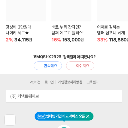
갓성비 3만원대
바로 누워 잔다면?
어깨를 감싸는
나이키 세트★
템퍼 에르고 플러스!
템퍼 심포니 베개
2%
34,115
16%
153,000
33%
118,860
원
원
'6MQSHX2926' 검색결과 어떠셨나요?
만족해요
아쉬워요
PC버전
로그인
개인정보처리방침
고객센터
(주) 커넥트웨이브
인터넷 가입 비교 서비스 오픈
NEW
닫기
이
전