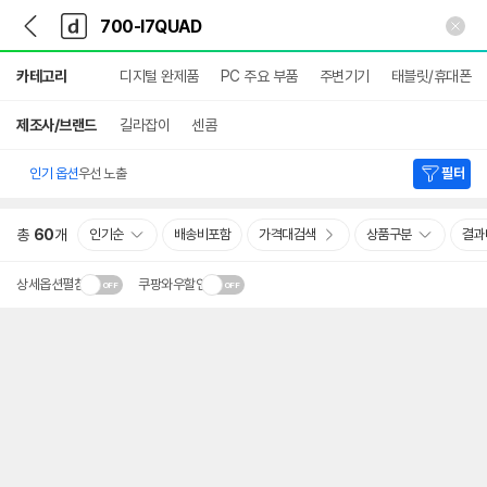
뒤
다
본문 바로가기
다
로
나
나
가
와
와
상
기
메
카테고리
디지털 완제품
PC 주요 부품
주변기기
태블릿/휴대폰
세
인
검
색
제조사/브랜드
길라잡이
센콤
인기 옵션
우선 노출
필터
총
60
개
인기순
배송비포함
가격대검색
상품구분
결과
상세옵션펼침
쿠팡와우할인