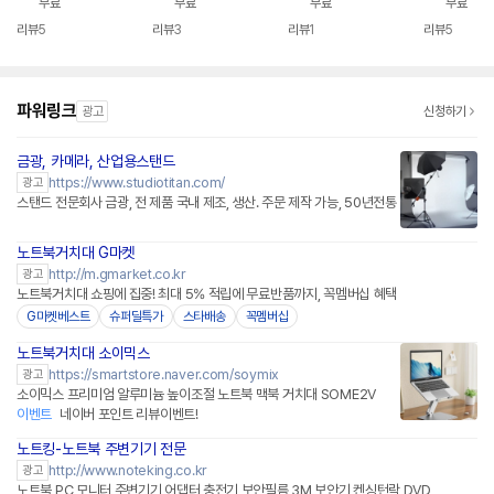
무료
무료
무료
무료
리뷰
5
리뷰
3
리뷰
1
리뷰
5
파워링크
광고
신청하기
금광, 카메라, 산업용스탠드
https://www.studiotitan.com/
광고
스탠드 전문회사 금광, 전 제품 국내 제조, 생산. 주문 제작 가능, 50년전통
노트북거치대 G마켓
http://m.gmarket.co.kr
광고
노트북거치대 쇼핑에 집중! 최대 5% 적립에 무료반품까지, 꼭멤버십 혜택
G마켓베스트
슈퍼딜특가
스타배송
꼭멤버십
노트북거치대 소이믹스
네이버페이 플러스
https://smartstore.naver.com/soymix
광고
소이믹스 프리미엄 알루미늄 높이조절 노트북 맥북 거치대 SOME2V
이벤트
네이버 포인트 리뷰이벤트!
노트킹-노트북 주변기기 전문
http://www.noteking.co.kr
광고
노트북 PC 모니터 주변기기,어댑터 충전기,보안필름,3M 보안기,켄싱턴락,DVD