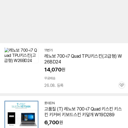
11번가
레노보 700-i7 Quad TPU키스킨(고급형) W
26BD24
14,070
원
무료배송
26.08. 등록
관
심
롯데ON
고품질 (T) 레노보 700-i7 Quad 키스킨 키스
킨 키커버 키보드스킨 키덮개 W19D289
6,700
원