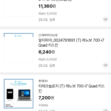
11,360
원
배송비 3,000원
26.04. 등록
관
심
신세계라이브쇼핑
알티피아_0024791891 (T) 레노보 700-i7
Quad 키스킨
6,240
원
배송비 3,000원
26.04. 등록
관
심
롯데ON
티테크놀로지 (T) 레노보 700-i7 Quad 키스
킨
7,200
원
무료배송