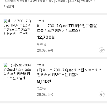
[분류/종류] 보호용품
/
액정보호용품
/
[용도] 노트북용
/
[주요스펙] 눈부심방지
/
지문방지
11번가
레노보 700-i7 Quad TPU키스킨(고급형) 노
트북 키스킨 키커버 키보드스킨
12,700
원
무료배송
26.08. 등록
관
심
11번가
(T) 레노보 700-i7 Quad 키스킨 노트북 키스
킨 키커버 키보드스킨 키덮개
8,110
원
무료배송
26.08. 등록
관
심