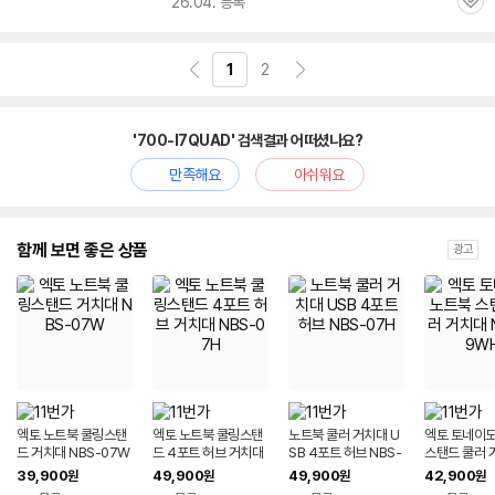
26.04. 등록
관
심
1
2
'700-I7QUAD' 검색결과 어떠셨나요?
만족해요
아쉬워요
함께 보면 좋은 상품
광고
엑토 노트북 쿨링스탠
엑토 노트북 쿨링스탠
노트북 쿨러 거치대 U
엑토 토네이도
드 거치대 NBS-07W
드 4포트 허브 거치대
SB 4포트 허브 NBS-
스탠드 쿨러 
NBS-07H
07H
BS-09WH
39,900
49,900
49,900
42,900
원
원
원
원