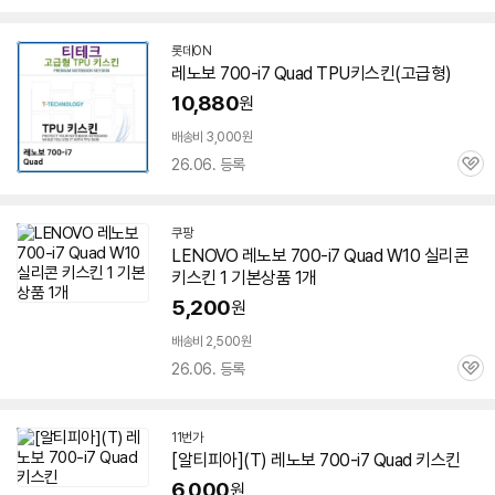
심
롯데ON
레노보 700-i7 Quad TPU키스킨(고급형)
10,880
원
배송비 3,000원
26.06. 등록
관
심
쿠팡
LENOVO 레노보 700-i7 Quad W10 실리콘
키스킨 1 기본상품 1개
5,200
원
배송비 2,500원
26.06. 등록
관
심
11번가
[알티피아](T) 레노보 700-i7 Quad 키스킨
6,000
원