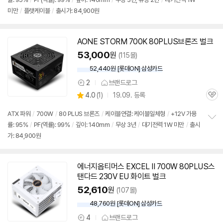
정
미만
/
플랫케이블
/
출시가: 84,900원
보
펼
치
기
AONE STORM 700K 80PLUS브론즈 벌크
53,000
원
(115몰)
52,440원 [롯데ON] 삼성카드
2
브랜드로그
상
상
4.0
(
1)
19.09. 등록
품
관
별
의
품
심
점
견
ATX 파워
/
700W
/
80 PLUS 브론즈
/
케이블연결: 케이블일체형
/
+12V 가용
리
률: 95%
/
PF(역률): 99%
/
깊이: 140mm
/
무상 3년
/
대기전력 1W 미만
/
출시
정
뷰
가: 84,900원
보
펼
치
기
에너지옵티머스 EXCEL II 700W 80PLUS스
탠다드 230V EU 화이트 벌크
52,610
원
(107몰)
48,760원 [롯데ON] 삼성카드
4
브랜드로그
상