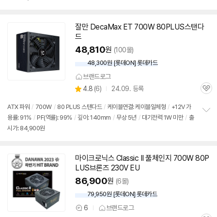
펼
치
기
잘만 DecaMax ET 700W 80PLUS스탠다
드
48,810
원
(100몰)
48,300원 [롯데ON] 롯데카드
브랜드로그
상
4.8
(
6)
24.09. 등록
관
별
품
심
점
ATX 파워
/
700W
/
80 PLUS 스탠다드
/
케이블연결: 케이블일체형
/
+12V 가
리
용률: 91%
/
PF(역률): 99%
/
깊이: 140mm
/
무상 5년
/
대기전력 1W 미만
/
출
정
뷰
시가: 84,900원
보
펼
치
기
마이크로닉스 Classic II 풀체인지 700W 80P
동
LUS브론즈 230V EU
영
상
86,900
원
(6몰)
79,950원 [롯데ON] 롯데카드
6
브랜드로그
상