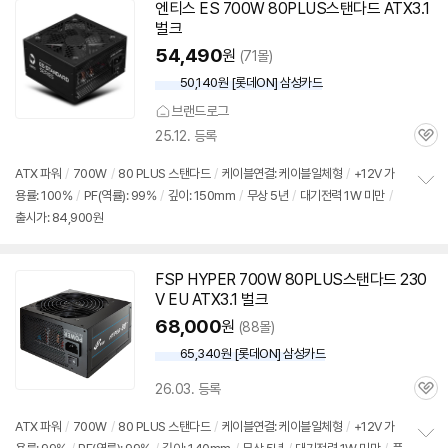
기
엔티스 ES 700W 80PLUS스탠다드 ATX3.1
벌크
54,490
원
(71몰)
50,140원 [롯데ON] 삼성카드
브랜드로그
25.12. 등록
관
심
ATX 파워
/
700W
/
80 PLUS 스탠다드
/
케이블연결: 케이블일체형
/
+12V 가
용률: 100%
/
PF(역률): 99%
/
깊이: 150mm
/
무상 5년
/
대기전력 1W 미만
/
정
출시가: 84,900원
보
펼
치
기
FSP HYPER 700W 80PLUS스탠다드 230
V EU ATX3.1 벌크
68,000
원
(88몰)
65,340원 [롯데ON] 삼성카드
26.03. 등록
관
심
ATX 파워
/
700W
/
80 PLUS 스탠다드
/
케이블연결: 케이블일체형
/
+12V 가