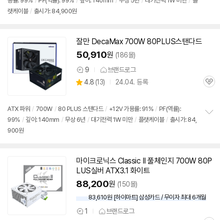
용률: 99%
/
PF(역률): 99%
/
깊이: 140mm
/
무상 5년
/
대기전력 1W 미만
/
플
정
랫케이블
/
출시가: 84,900원
보
펼
치
기
잘만 DecaMax 700W 80PLUS스탠다드
50,910
원
(186몰)
9
브랜드로그
상
상
4.8
(
13)
24.04. 등록
품
관
별
의
품
심
점
견
리
ATX 파워
/
700W
/
80 PLUS 스탠다드
/
+12V 가용률: 91%
/
PF(역률):
뷰
99%
/
깊이: 140mm
/
무상 6년
/
대기전력 1W 미만
/
플랫케이블
/
출시가: 84,
정
900원
보
펼
치
기
마이크로닉스 Classic II 풀체인지 700W 80P
LUS실버 ATX3.1 화이트
88,200
원
(150몰)
83,610원 [하이마트] 삼성카드 / 무이자 최대 6개월
1
브랜드로그
상