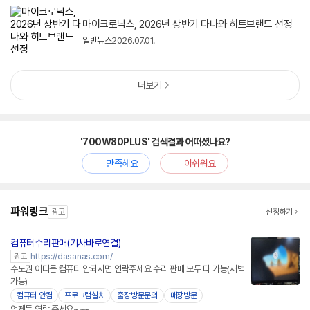
마이크로닉스, 2026년 상반기 다나와 히트브랜드 선정
일반뉴스
2026.07.01.
더보기
'700W80PLUS' 검색결과 어떠셨나요?
만족해요
아쉬워요
파워링크
광고
신청하기
컴퓨터수리판매(기사바로연결)
https://dasanas.com/
광고
수도권 어디든 컴퓨터 안되시면 연락주세요 수리 판매 모두 다 가능(새벽
가능)
컴퓨터 안켬
프로그램설치
출장방문문의
매장방문
언제든 연락 주세요~~~