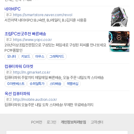
네이비PC
네이버페이 플러스
https://smartstore.naver.com/revol
광고
서든어택 네이비PC! BJ슉맨, BJ레일리, BJ김지훈 사용중
조립PC싼곳추천 빠른배송
https://www.yopc.co.kr
광고
20년이상조립전문점으로 구성있는 짜임새로 구성된 피씨를 만나보세요
PC부품할인
모니터
키보드
마우스
그래픽카드
컴퓨터파워 G마켓
http://m.gmarket.co.kr
광고
컴퓨터파워 주말까지 매일매일 빠른배송, 오늘 주문 내일도착 스타배송
G마켓베스트
슈퍼딜특가
스타배송
꼭멤버십
옥션 컴퓨터파워
http://mobile.auction.co.kr
광고
컴퓨터파워 오늘주문 내일 도착 스타배송! 무제한 무료배송까지
PC버전
로그인
개인정보처리방침
고객센터