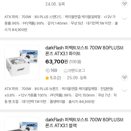
24.06. 등록
품
관
의
심
견
ATX 파워
/
700W
/
80 PLUS 스탠다드
/
케이블연결: 케이블일체형
/
+12V 가
용률: 96%
/
PF(역률): 99%
/
깊이: 140mm
/
무상 5년
/
대기전력 1W 미만
/
출
정
시가: 84,900원
보
펼
치
기
darkFlash 퍼펙트모스트 700W 80PLUS브
론즈 ATX3.1 화이트
63,700
원
(106몰)
169
브랜드로그
상
상
5.0
(
2)
25.09. 등록
품
관
별
의
품
심
점
견
ATX 파워
/
700W
/
80 PLUS 브론즈
/
케이블연결: 케이블일체형
/
전압변동:
리
±0.6%
/
+12V 가용률: 100%
/
PF(역률): 99%
/
깊이: 150mm
/
무상 7년
/
자
정
뷰
동 팬 조절
/
대기전력 1W 미만
/
플랫케이블
/
출시가: 84,900원
보
펼
치
기
darkFlash 퍼펙트모스트 700W 80PLUS브
론즈 ATX3.1 블랙