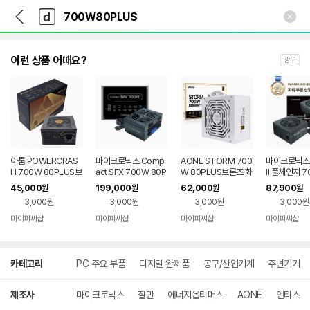
뒤
다
본문 바로가기
다
로
나
나
가
와
와
기
메
인
이런 상품 어때요?
광고
아툼 POWERCRAS
마이크로닉스 Comp
AONE STORM 700
마이크로닉스 C
H 700W 80PLUS브
act SFX 700W 80P
W 80PLUS브론즈 화
II 풀체인지 7
론즈 ATX3.1
LUS플래티넘 풀모듈
이트/ 파워 서플라이 /
PLUS실버 AT
45,000
199,000
62,000
87,900
원
원
원
원
러 ATX 3.1 / M
M
3,000원
3,000원
3,000원
3,000원
마이피씨샵
마이피씨샵
마이피씨샵
마이피씨샵
네이버
네이버
페이
페이
상
카테고리
PC 주요 부품
디지털 완제품
공구/산업기계
주변기기
세
검
색
제조사
마이크로닉스
잘만
에너지옵티머스
AONE
엔티스