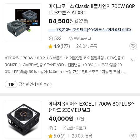
기
마이크로닉스 Classic II 풀체인지 700W 80P
동
LUS브론즈 ATX3.1
영
상
84,500
원
(227몰)
78,210원 [하이마트] 삼성카드 / 무이자 최대 6개월
523
브랜드로그
상
상
4.9
(
177)
24.04. 등록
품
관
별
의
품
심
점
견
ATX 파워
/
700W
/
80 PLUS 브론즈
/
케이블연결: 케이블일체형
/
ETA인증: B
리
RONZE
/
LAMBDA인증: STANDARD
/
전압변동: ±0.3%
/
+12V 가용률: 10
정
뷰
0%
/
PF(역률): 99%
/
깊이: 140mm
/
무상 7년
/
팬리스모드
/
자동 팬 조절
/
보
펼
대기전력 1W 미만
/
플랫케이블
/
출시가: 84,900원
치
TIP
정격별 인기 파워는?
기
에너지옵티머스 EXCEL II 700W 80PLUS스
탠다드 230V EU 벌크
40,000
원
(97몰)
3
브랜드로그
상
상
5.0
(
7)
23.03. 등록
품
관
별