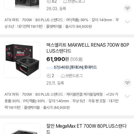
82
브랜드로그
상
26.03. 등록
품
관
의
심
견
ATX 파워
/
700W
/
80 PLUS 스탠다드
/
PF(역률): 99%
/
깊이: 140mm
/
무
세부정보 열기/접기
상 5년
/
대기전력 1W 미만
/
플랫케이블
/
출시가: 84,900원
정
보
펼
치
맥스엘리트 MAXWELL RENAS 700W 80P
기
LUS스탠다드
61,990
원
(105몰)
57,040원 [롯데ON] 롯데카드
2
브랜드로그
상
25.11. 등록
품
관
의
심
견
ATX 파워
/
700W
/
80 PLUS 스탠다드
/
케이블연결: 케이블일체형
/
+12V 가
용률: 90%
/
PF(역률): 99%
/
깊이: 140mm
/
무상 5년
/
자동 팬 조절
/
대기전
정
력 1W 미만
/
플랫케이블
/
출시가: 84,900원
보
펼
치
기
잘만 MegaMax ET 700W 80PLUS스탠다
드