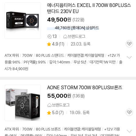
기
에너지옵티머스 EXCEL II 700W 80PLUS스
탠다드 230V EU
49,500
원
(122몰)
48,760원 [롯데ON] 삼성카드
13
브랜드로그
상
상
4.9
(
11)
23.03. 등록
품
관
별
의
품
심
점
견
ATX 파워
/
700W
/
80 PLUS 스탠다드
/
케이블연결: 케이블일체형
/
+12V 가
리
용률: 96%
/
PF(역률): 99%
/
깊이: 140mm
/
무상 5년
/
대기전력 1W 미만
/
출
정
뷰
시가: 84,900원
보
펼
치
기
AONE STORM 700W 80PLUS브론즈
55,000
원
(136몰)
브랜드로그
상
5.0
(
7)
19.09. 등록
관
별
품
심
점
리
ATX 파워
/
700W
/
80 PLUS 브론즈
/
케이블연결: 케이블일체형
/
+12V 가용
뷰
률: 95%
/
PF(역률): 99%
/
깊이: 140mm
/
무상 3년, 유상 2년
/
대기전력 1W