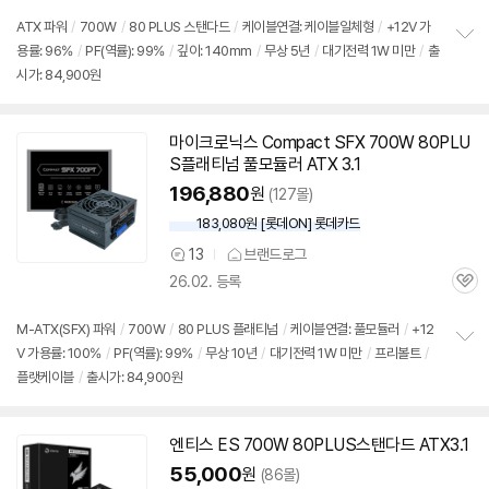
의
품
심
점
견
ATX 파워
/
700W
/
80 PLUS 스탠다드
/
케이블연결: 케이블일체형
/
+12V 가
리
용률: 96%
/
PF(역률): 99%
/
깊이: 140mm
/
무상 5년
/
대기전력 1W 미만
/
출
정
뷰
시가: 84,900원
보
펼
치
기
마이크로닉스 Compact SFX 700W 80PLU
S플래티넘 풀모듈러 ATX 3.1
196,880
원
(127몰)
183,080원 [롯데ON] 롯데카드
13
브랜드로그
상
26.02. 등록
품
관
의
심
견
M-ATX(SFX) 파워
/
700W
/
80 PLUS 플래티넘
/
케이블연결: 풀모듈러
/
+12
V 가용률: 100%
/
PF(역률): 99%
/
무상 10년
/
대기전력 1W 미만
/
프리볼트
/
정
플랫케이블
/
출시가: 84,900원
보
펼
치
기
엔티스 ES 700W 80PLUS스탠다드 ATX3.1
55,000
원
(86몰)