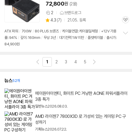
72,800
원
(2몰)
2
브랜드로그
상
상
4.3
(
7)
21.05. 등록
품
관
별
의
품
심
점
견
ATX 파워
/
700W
/
80 PLUS 브론즈
/
케이블연결: 케이블일체형
/
+12V 가용
리
률: 94%
/
깊이: 160mm
/
무상 3년
/
대기전력 1W 미만
/
플랫케이블
/
출시가:
정
뷰
84,900원
보
펼
치
기
1
2
3
4
5
뉴스
52개
에이원아이엔티, 화이트 PC 겨냥한 AONE 파워서플라이
3종 특가
일반뉴스
2026.08.03.
AMD 라이젠7 7800X3D 로 가성비 있는 게이밍 PC 구
성하기
기획뉴스
2026.07.22.