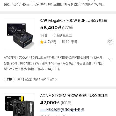
정
99%
/
깊이: 140mm
/
무상 7년
/
팬리스모드
/
자동 팬 조절
/
대기전력 1W 미
보
펼
만
/
플랫케이블
/
출시가: 84,900원
치
기
잘만 MegaMax 700W 80PLUS스탠다드
58,400
원
(177몰)
6
브랜드로그
상
상
4.7
(
25)
19.12. 등록
품
관
별
의
품
심
점
견
리
ATX 파워
/
700W
/
80 PLUS 스탠다드
/
케이블연결: 케이블일체형
/
+12V 가
뷰
용률: 90%
/
PF(역률): 99%
/
깊이: 140mm
/
무상 6년
/
자동 팬 조절
/
대기전
정
력 1W 미만
/
플랫케이블
/
출시가: 84,900원
보
펼
치
TIP
나에게 필요한 파워서플라이는?
기
AONE STORM 700W 80PLUS스탠다드
47,000
원
(109몰)
45,080원 [롯데ON] 삼성카드