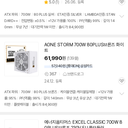
상
5.0
(
1)
26.06. 등록
품
관
별
의
품
심
점
견
리
ATX 파워
/
700W
/
80 PLUS 실버
/
ETA인증: SILVER
/
LAMBDA인증: STAN
뷰
DARD++
/
전압변동: ±0.5%
/
+12V 가용률: 100%
/
PF(역률): 99%
/
깊이: 14
정
0mm
/
무상 7년
/
대기전력 1W 미만
/
출시가: 84,900원
보
펼
치
기
AONE STORM 700W 80PLUS브론즈 화이
트
61,990
원
(139몰)
57,040원 [롯데ON] 삼성카드
367
브랜드로그
상
24.12. 등록
품
관
의
심
견
ATX 파워
/
700W
/
80 PLUS 브론즈
/
케이블연결: 케이블일체형
/
+12V 가용
률: 95%
/
PF(역률): 99%
/
깊이: 140mm
/
무상 3년, 유상 2년
/
대기전력 1W
정
미만
/
플랫케이블
/
출시가: 84,900원
보
펼
치
기
에너지옵티머스 EXCEL CLASSIC 700W 8
0PLUS브론즈 230V EU 풀모듈러