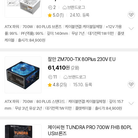
2
브랜드로그
상
상
5.0
(
1)
24.10. 등록
품
관
별
의
품
심
점
견
ATX 파워
/
700W
/
80 PLUS 브론즈
/
케이블연결: 케이블일체형
/
+12V 가용
리
률: 99%
/
PF(역률): 99%
/
깊이: 140mm
/
무상 7년
/
대기전력 1W 미만
/
플랫
정
뷰
케이블
/
출시가: 84,900원
보
펼
치
기
잘만 ZM700-TX 80Plus 230V EU
61,410
원
(2몰)
11
브랜드로그
상
상
4.8
(
25)
15.10. 등록
품
관
별
의
품
심
점
견
리
ATX 파워
/
700W
/
80 PLUS 스탠다드
/
케이블연결: 케이블일체형
/
깊이: 157
뷰
mm
/
무상 3년, 유상 2년
/
대기전력 1W 미만
/
플랫케이블
/
출시가: 84,900원
정
보
펼
치
제이씨현 TUNDRA PRO 700W FHB 80PL
기
US브론즈