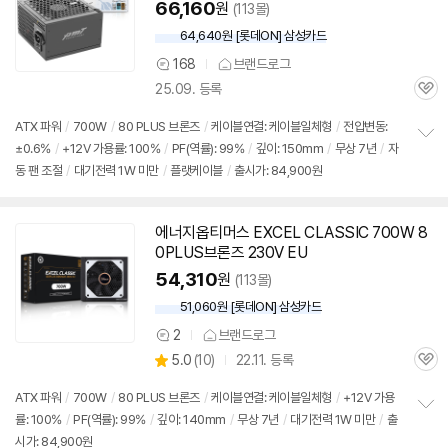
66,160
원
(113몰)
64,640원 [롯데ON] 삼성카드
168
브랜드로그
상
25.09. 등록
품
관
의
심
견
ATX 파워
/
700W
/
80 PLUS 브론즈
/
케이블연결: 케이블일체형
/
전압변동:
±0.6%
/
+12V 가용률: 100%
/
PF(역률): 99%
/
깊이: 150mm
/
무상 7년
/
자
정
동 팬 조절
/
대기전력 1W 미만
/
플랫케이블
/
출시가: 84,900원
보
펼
치
기
에너지옵티머스 EXCEL CLASSIC 700W 8
0PLUS브론즈 230V EU
54,310
원
(113몰)
51,060원 [롯데ON] 삼성카드
2
브랜드로그
상
상
5.0
(
10)
22.11. 등록
품
관
별
의
품
심
점
견
ATX 파워
/
700W
/
80 PLUS 브론즈
/
케이블연결: 케이블일체형
/
+12V 가용
리
률: 100%
/
PF(역률): 99%
/
깊이: 140mm
/
무상 7년
/
대기전력 1W 미만
/
출
정
뷰
시가: 84,900원
보