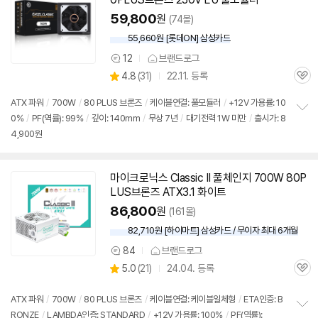
59,800
원
(74몰)
55,660원 [롯데ON] 삼성카드
12
브랜드로그
상
상
4.8
(
31)
22.11. 등록
품
관
별
의
품
심
점
견
ATX 파워
/
700W
/
80 PLUS 브론즈
/
케이블연결: 풀모듈러
/
+12V 가용률: 10
리
0%
/
PF(역률): 99%
/
깊이: 140mm
/
무상 7년
/
대기전력 1W 미만
/
출시가: 8
정
뷰
4,900원
보
펼
치
기
마이크로닉스 Classic II 풀체인지 700W 80P
LUS브론즈 ATX3.1 화이트
86,800
원
(161몰)
82,710원 [하이마트] 삼성카드 / 무이자 최대 6개월
84
브랜드로그
상
상
5.0
(
21)
24.04. 등록
품
관
별
의
품
심
점
견
리
ATX 파워
/
700W
/
80 PLUS 브론즈
/
케이블연결: 케이블일체형
/
ETA인증: B
뷰
RONZE
/
LAMBDA인증: STANDARD
/
+12V 가용률: 100%
/
PF(역률):