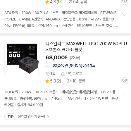
상
4.8
(
13)
21.04. 등록
품
관
별
의
품
심
점
견
ATX 파워
/
700W
/
80 PLUS 브론즈
/
케이블연결: 케이블일체형
/
ETA인증: B
리
RONZE
/
LAMBDA인증: STANDARD
/
전압변동: ±0.3%
/
+12V 가용률: 10
정
뷰
0%
/
PF(역률): 99%
/
깊이: 140mm
/
무상 7년
/
팬리스모드
/
자동 팬 조절
/
보
펼
대기전력 1W 미만
/
플랫케이블
/
[변경사항] ※ 80PLUS 인증 등급 상향: 스탠다드
치
→브론즈
/
무상 보증 기한 연장: 6년→7년
/
23년 5월 PCIE 6+2 (4개) → PCIE
기
맥스엘리트 MAXWELL DUO 700W 80PLU
6+2 (2개), 12VHPWR 12+4 (1개)로 변경
/
출시가: 84,900원
S브론즈 PCIE5 플랫
68,000
원
(28몰)
63,240원 [롯데ON] 삼성카드
14
브랜드로그
상
상
5.0
(
2)
24.10. 등록
품
관
별
의
품
심
점
견
ATX 파워
/
700W
/
80 PLUS 브론즈
/
케이블연결: 케이블일체형
/
+12V 가용
리
률: 99%
/
PF(역률): 99%
/
깊이: 140mm
/
무상 7년
/
대기전력 1W 미만
/
플랫
정
뷰
케이블
/
출시가: 84,900원
보
펼
치
TIP
정격별 인기 파워는?
기