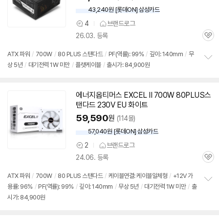
43,240원 [롯데ON] 삼성카드
4
브랜드로그
상
26.03. 등록
품
관
의
심
견
ATX 파워
/
700W
/
80 PLUS 스탠다드
/
PF(역률): 99%
/
깊이: 140mm
/
무
상 5년
/
대기전력 1W 미만
/
플랫케이블
/
출시가: 84,900원
정
보
펼
치
에너지옵티머스 EXCEL II 700W 80PLUS스
기
탠다드 230V EU 화이트
59,590
원
(114몰)
57,040원 [롯데ON] 삼성카드
2
브랜드로그
상
24.06. 등록
품
관
의
심
견
ATX 파워
/
700W
/
80 PLUS 스탠다드
/
케이블연결: 케이블일체형
/
+12V 가
용률: 96%
/
PF(역률): 99%
/
깊이: 140mm
/
무상 5년
/
대기전력 1W 미만
/
출
정
시가: 84,900원
보
펼
치