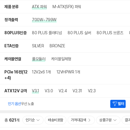
제품 분류
ATX 파워
M-ATX(SFX) 파워
정격출력
700W~799W
80PLUS인증
80 PLUS 플래티넘
80 PLUS 실버
80 PLUS 브론즈
ETA인증
SILVER
BRONZE
케이블연결
풀모듈러
케이블일체형
PCIe 16핀(12
12V2x6 1개
12VHPWR 1개
+4)
ATX12V 규격
V3.1
V3.0
V2.4
V2.31
V2.3
인기 옵션
우선 노출
필터
총
621
개
인기순
배송비포함
가격대검색
상품구분
결