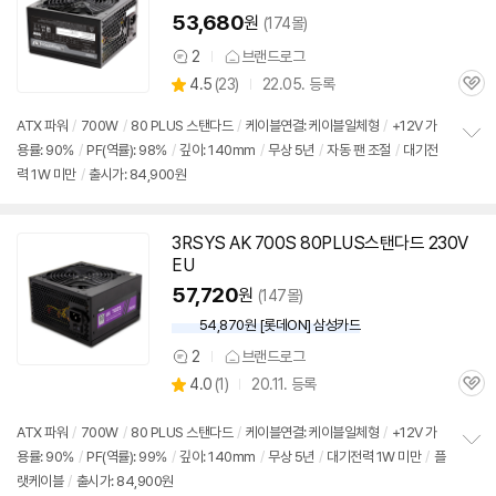
53,680
원
(174몰)
2
브랜드로그
상
상
4.5
(
23)
22.05. 등록
품
관
별
의
품
심
점
견
ATX 파워
/
700W
/
80 PLUS 스탠다드
/
케이블연결: 케이블일체형
/
+12V 가
리
용률: 90%
/
PF(역률): 98%
/
깊이: 140mm
/
무상 5년
/
자동 팬 조절
/
대기전
정
뷰
력 1W 미만
/
출시가: 84,900원
보
펼
치
기
3RSYS AK 700S 80PLUS스탠다드 230V
동
EU
영
상
57,720
원
(147몰)
54,870원 [롯데ON] 삼성카드
2
브랜드로그
상
상
4.0
(
1)
20.11. 등록
품
관
별
의
품
심
점
견
리
ATX 파워
/
700W
/
80 PLUS 스탠다드
/
케이블연결: 케이블일체형
/
+12V 가
뷰
용률: 90%
/
PF(역률): 99%
/
깊이: 140mm
/
무상 5년
/
대기전력 1W 미만
/
플
정
랫케이블
/
출시가: 84,900원
보