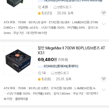
78,310원 [하이마트] 삼성카드 / 무이자 최대 6개월
426
브랜드로그
상
상
5.0
(
12)
25.09. 등록
품
관
별
의
품
심
점
견
ATX 파워
/
700W
/
80 PLUS 실버
/
ETA인증: SILVER
/
LAMBDA인증: STAN
리
DARD++
/
전압변동: ±0.5%
/
+12V 가용률: 100%
/
PF(역률): 99%
/
깊이: 14
정
뷰
0mm
/
무상 7년
/
대기전력 1W 미만
보
펼
치
기
잘만 MegaMax II 700W 80PLUS브론즈 AT
X3.1
69,480
원
(168몰)
67,990원 [롯데ON] 롯데카드
14
브랜드로그
상
상
5.0
(
8)
25.01. 등록
품
관
별
의
품
심
점
견
ATX 파워
/
700W
/
80 PLUS 브론즈
/
ETA인증: SILVER
/
LAMBDA인증: A-
리
/
+12V 가용률: 100%
/
PF(역률): 99%
/
깊이: 140mm
/
무상 7년
/
대기전력 1
정
뷰
W 미만
/
플랫케이블
보
펼
치