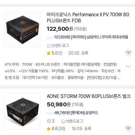
펼
치
기
마이크로닉스 Performance II PV 700W 80
PLUS브론즈 FDB
122,500
원
(158몰)
121,500원 [하이마트] 삼성카드 / 무이자 최대 6개월
브랜드로그
상
5.0
(
1)
20.02. 등록
관
별
품
심
점
ATX 파워
/
700W
/
80 PLUS 브론즈
/
케이블연결: 케이블일체형
/
전압변동:
리
±0.5%
/
+12V 가용률: 100%
/
PF(역률): 99%
/
깊이: 140mm
/
무상 6년
/
자
정
뷰
동 팬 조절
/
대기전력 1W 미만
/
프리볼트
/
플랫케이블
/
[변경사항] 23년 5월 커
보
펼
넥터 IDE+IDE 1줄, IDE+FDD 1줄 → IDE+IDE+IDE+FDD로 변경
/
출시가: 84,90
치
0원
기
AONE STORM 700W 80PLUS브론즈 벌크
50,980
원
(116몰)
48,760원 [롯데ON] 삼성카드
2
브랜드로그
상
상
4.6
(
36)
19.09. 등록
품
관
별
의