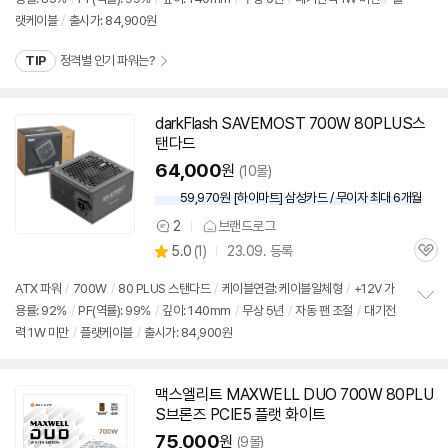
정
뷰
랫케이블
/
출시가: 84,900원
보
펼
치
TIP
정격별 인기 파워는?
기
darkFlash SAVEMOST 700W 80PLUS스
탠다드
64,000
원
(10몰)
59,970원 [하이마트] 삼성카드 / 무이자 최대 6개월
2
브랜드로그
상
상
5.0
(
1)
23.09. 등록
품
관
별
의
품
심
점
견
ATX 파워
/
700W
/
80 PLUS 스탠다드
/
케이블연결: 케이블일체형
/
+12V 가
리
용률: 92%
/
PF(역률): 99%
/
깊이: 140mm
/
무상 5년
/
자동 팬 조절
/
대기전
정
뷰
력 1W 미만
/
플랫케이블
/
출시가: 84,900원
보
펼
치
기
맥스엘리트 MAXWELL DUO 700W 80PLU
S브론즈 PCIE5 플랫 화이트
75,000
원
(9몰)