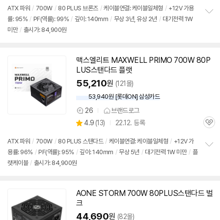
품
심
점
견
ATX 파워
/
700W
/
80 PLUS 브론즈
/
케이블연결: 케이블일체형
/
+12V 가용
리
률: 95%
/
PF(역률): 99%
/
깊이: 140mm
/
무상 3년, 유상 2년
/
대기전력 1W
정
뷰
미만
/
출시가: 84,900원
보
펼
치
기
맥스엘리트 MAXWELL PRIMO 700W 80P
LUS스탠다드 플랫
55,210
원
(121몰)
53,940원 [롯데ON] 삼성카드
26
브랜드로그
상
상
4.9
(
13)
22.12. 등록
품
관
별
의
품
심
점
견
ATX 파워
/
700W
/
80 PLUS 스탠다드
/
케이블연결: 케이블일체형
/
+12V 가
리
용률: 96%
/
PF(역률): 95%
/
깊이: 140mm
/
무상 5년
/
대기전력 1W 미만
/
플
정
뷰
랫케이블
/
출시가: 84,900원
보
펼
치
기
AONE STORM 700W 80PLUS스탠다드 벌
크
44,690
원
(82몰)