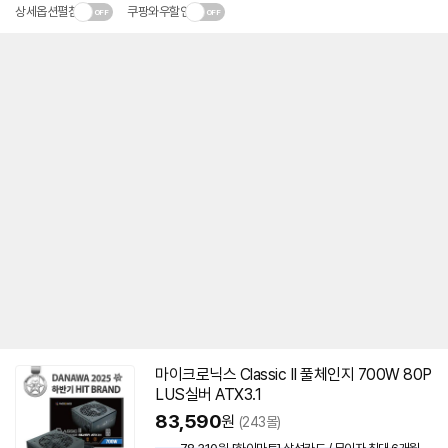
상세옵션펼침
쿠팡와우할인
마이크로닉스 Classic II 풀체인지 700W 80P
동
LUS실버 ATX3.1
영
상
83,590
원
(243몰)