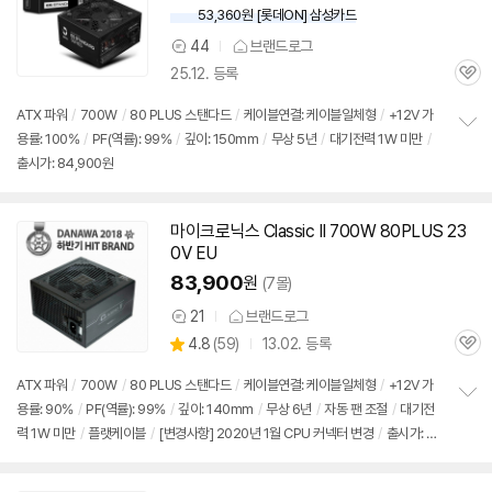
53,360원 [롯데ON] 삼성카드
44
브랜드로그
상
25.12. 등록
품
관
의
심
견
ATX 파워
/
700W
/
80 PLUS 스탠다드
/
케이블연결: 케이블일체형
/
+12V 가
용률: 100%
/
PF(역률): 99%
/
깊이: 150mm
/
무상 5년
/
대기전력 1W 미만
/
정
출시가: 84,900원
보
펼
치
기
마이크로닉스 Classic II 700W 80PLUS 23
동
0V EU
영
상
83,900
원
(7몰)
21
브랜드로그
상
상
4.8
(
59)
13.02. 등록
품
관
별
의
품
심
점
견
ATX 파워
/
700W
/
80 PLUS 스탠다드
/
케이블연결: 케이블일체형
/
+12V 가
리
용률: 90%
/
PF(역률): 99%
/
깊이: 140mm
/
무상 6년
/
자동 팬 조절
/
대기전
정
뷰
력 1W 미만
/
플랫케이블
/
[변경사항] 2020년 1월 CPU 커넥터 변경
/
출시가: 8
보
펼
4,900원
치