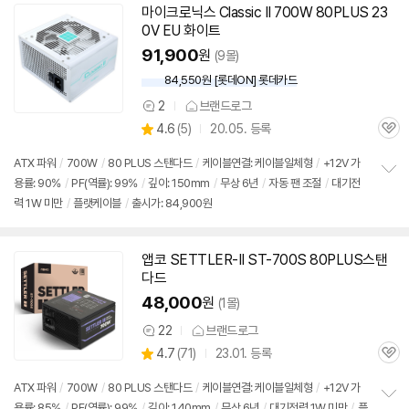
마이크로닉스 Classic II 700W 80PLUS 23
0V EU 화이트
91,900
원
(9몰)
84,550원 [롯데ON] 롯데카드
2
브랜드로그
상
상
4.6
(
5)
20.05. 등록
품
관
별
의
품
심
점
견
ATX 파워
/
700W
/
80 PLUS 스탠다드
/
케이블연결: 케이블일체형
/
+12V 가
리
용률: 90%
/
PF(역률): 99%
/
깊이: 150mm
/
무상 6년
/
자동 팬 조절
/
대기전
정
뷰
력 1W 미만
/
플랫케이블
/
출시가: 84,900원
보
펼
치
기
앱코 SETTLER-II ST-700S 80PLUS스탠
다드
48,000
원
(1몰)
22
브랜드로그
상
상
4.7
(
71)
23.01. 등록
품
관
별
의
품
심
점
견
ATX 파워
/
700W
/
80 PLUS 스탠다드
/
케이블연결: 케이블일체형
/
+12V 가
리
용률: 85%
/
PF(역률): 99%
/
깊이: 140mm
/
무상 6년
/
대기전력 1W 미만
/
플