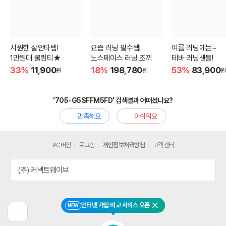
시원한 살안타템!
요즘 러닝 필수템!
여름 러닝에는~
1만원대 쿨링티★
노스페이스 러닝 조끼
테바 러닝샌들!
33%
11,900
18%
198,780
53%
83,900
원
원
원
'705-G5SFFM5FD' 검색결과 어떠셨나요?
만족해요
아쉬워요
PC버전
로그인
개인정보처리방침
고객센터
(주) 커넥트웨이브
인터넷 가입 비교 서비스 오픈
NEW
닫기
이
전