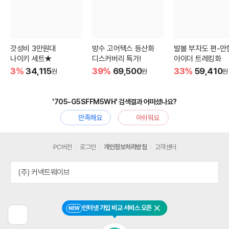
갓성비 3만원대
방수 고어텍스 등산화
발볼 부자도 편-안
나이키 세트★
디스커버리 특가!
아이더 트레킹화
3%
34,115
39%
69,500
33%
59,410
원
원
원
'705-G5SFFM5WH' 검색결과 어떠셨나요?
만족해요
아쉬워요
PC버전
로그인
개인정보처리방침
고객센터
(주) 커넥트웨이브
인터넷 가입 비교 서비스 오픈
NEW
닫기
이
전