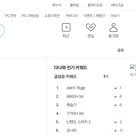
에누리
몰테일
플레이오토
메이크샵
PC견적
PC구매상담
쇼핑기획전
커뮤니티
이벤트
/
체험단
더보기
최근
관심
로그인
공유
관
련
다나와 인기 키워드
컨
텐
급상승 키워드
1
/8
츠
ddr5 16gb
1
9800x3d
6
제습기
6
7700x3d
닌텐도 스위치 2
3
모니터
11