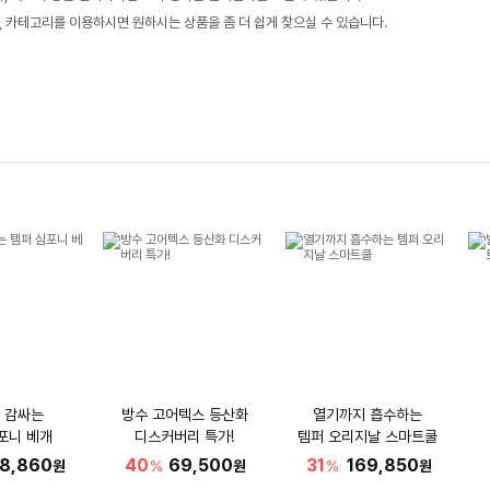
, 카테고리를 이용하시면 원하시는 상품을 좀 더 쉽게 찾으실 수 있습니다.
 감싸는
방수 고어텍스 등산화
열기까지 흡수하는
포니 베개
디스커버리 특가!
템퍼 오리지날 스마트쿨
18,860
40
69,500
31
169,850
원
%
원
%
원