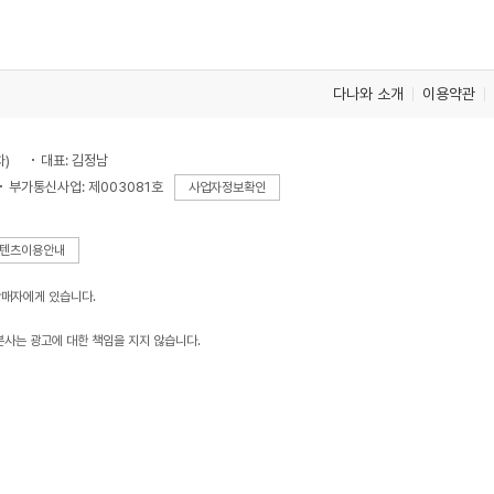
다나와 소개
이용약관
차)
대표: 김정남
부가통신사업: 제003081호
사업자정보확인
텐츠이용안내
판매자에게 있습니다.
본사는 광고에 대한 책임을 지지 않습니다.