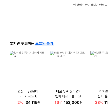
위 방법으로도 검색이 안될 시
놓치면 후회하는
오늘의 특가
갓성비 3만원대
바로 누워 잔다면?
어깨를
나이키 세트★
템퍼 에르고 플러스!
템퍼 심
2
34,115
16
153,000
33
1
%
원
%
원
%