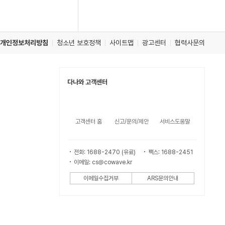
개인정보처리방침
청소년 보호정책
사이트맵
광고센터
협력사문의
다나와 고객센터
고객센터 홈
신고/문의/제안
서비스도움말
전화: 1688-2470 (유료)
팩스: 1688-2451
이메일: cs@cowave.kr
이메일수집거부
ARS문의안내