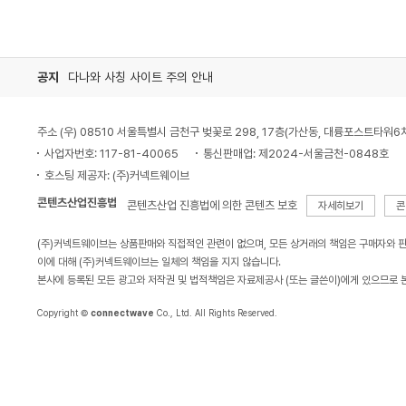
공지
다나와 사칭 사이트 주의 안내
주소 (우) 08510 서울특별시 금천구 벚꽃로 298, 17층(가산동, 대륭포스트타워6
사업자번호: 117-81-40065
통신판매업: 제2024-서울금천-0848호
호스팅 제공자: (주)커넥트웨이브
콘텐츠산업진흥법
콘텐츠산업 진흥법에 의한 콘텐츠 보호
자세히보기
콘
(주)커넥트웨이브는 상품판매와 직접적인 관련이 없으며, 모든 상거래의 책임은 구매자와 
이에 대해 (주)커넥트웨이브는 일체의 책임을 지지 않습니다.
본사에 등록된 모든 광고와 저작권 및 법적책임은 자료제공사 (또는 글쓴이)에게 있으므로 
Copyright ©
connectwave
Co., Ltd. All Rights Reserved.