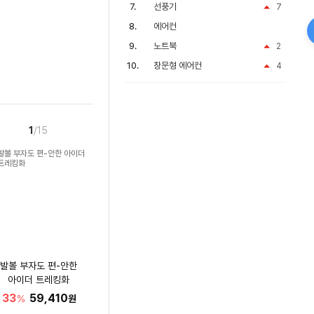
선풍기
7
에어컨
노트북
2
창문형 에어컨
4
1
/15
발볼 부자도 편-안한
아이더 트레킹화
33
59,410
%
원