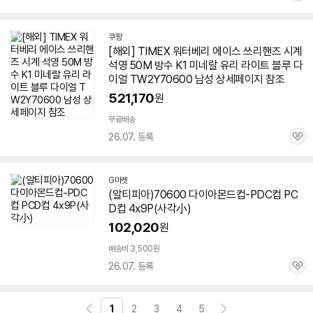
심
쿠팡
[해외] TIMEX 워터베리 에이스 쓰리핸즈 시계
석영 50M 방수 K1 미네랄 유리 라이트 블루 다
이얼 TW2Y
70600
남성 상세페이지 참조
521,170
원
무료배송
26.07. 등록
관
심
G마켓
(알티피아)
70600
다이아몬드컵-PDC컵 PC
D컵 4x9P(사각小)
102,020
원
배송비 3,500원
26.07. 등록
관
심
1
2
3
4
5