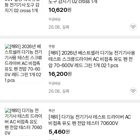
도구 감지기 02 cross 1개
10,620
원
무료배송
26.08. 등록
관
심
쿠팡
[해외] 2026년 베스트셀러 다기능 전기기사용
테스트 스크류드라이버 AC 비접촉 유도 펜 전
압
70-600
V 레드 그린 1개 02 1 pcs
16,200
원
무료배송
26.08. 등록
관
심
옥션
[해외] 다기능 전기기사 테스트 드라이버 AC
비접촉 유도 펜 전압 테스터
70600
V
5,460
원