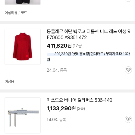
관
심
여성의류
/
코트
몽클레르 하단 빅로고 터틀넥 니트 레드 여성 9
F
70600
A9361 472
411,820
원
(17몰)
391,230원 [롯데홈쇼핑] 현대카드 / 무이자 최대 10개
월
24.04. 등록
관
심
여성용
미쓰도요 버니어 캘리퍼스 536-149
1,133,290
원
(3몰)
14.03. 등록
관
심