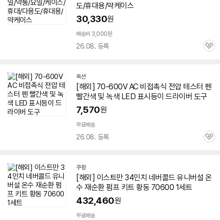
도/휴대용/약케이스
30,330
원
배송비 3,000원
26.08. 등록
관
심
옥션
[해외]
70-600
V AC 비접촉식 전압 테스터 펜
빨간색 및 녹색 LED 표시등이 드라이버 도구
7,570
원
무료배송
26.08. 등록
관
심
쿠팡
[해외] 이스트만 34인치 네버콜드 유니버설 온
수 재순환 펌프 키트 황동
70600
1세트
432,460
원
무료배송