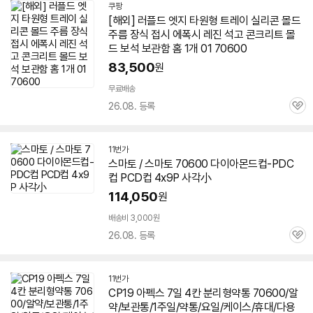
쿠팡
[해외] 러플드 엣지 타원형 트레이 실리콘 몰드
주름 장식 접시 에폭시 레진 석고 콘크리트 몰
드 보석 보관함 홈 1개 01
70600
83,500
원
무료배송
26.08. 등록
관
심
11번가
스마토 / 스마토
70600
다이아몬드컵-PDC
컵 PCD컵 4x9P 사각小
114,050
원
배송비 3,000원
26.08. 등록
관
심
11번가
CP19 아펙스 7일 4칸 분리형약통
70600
/알
약/보관통/1주일/약통/요일/케이스/휴대/다용