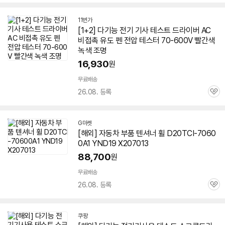
심
11번가
[1+2] 다기능 전기 기사 테스트 드라이버 AC
비접촉 유도 펜 전압 테스터
70-600
V 빨간색
녹색 조명
16,930
원
무료배송
26.08. 등록
관
심
G마켓
[해외] 자동차 부품 텐셔너 휠 D20TCI-
7060
0
A1 YND19 X207013
88,700
원
무료배송
26.08. 등록
관
심
쿠팡