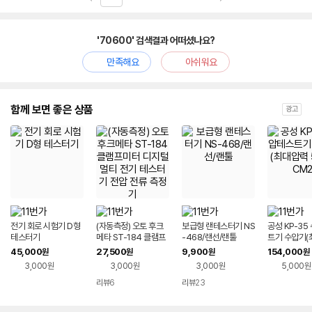
'70600' 검색결과 어떠셨나요?
만족해요
아쉬워요
함께 보면 좋은 상품
광고
전기 회로 시험기 D형
(자동측정) 오토 후크
보급형 랜테스터기 NS
공성 KP-35
테스터기
메타 ST-184 클램프
-468/랜선/랜툴
트기 수압기(
미터 디지털 멀티 전기
50KG/CM2
45,000
27,500
9,900
154,000
원
원
원
원
테스터기 전압 전류 측
3,000원
3,000원
3,000원
5,000원
정기
리뷰
6
리뷰
23