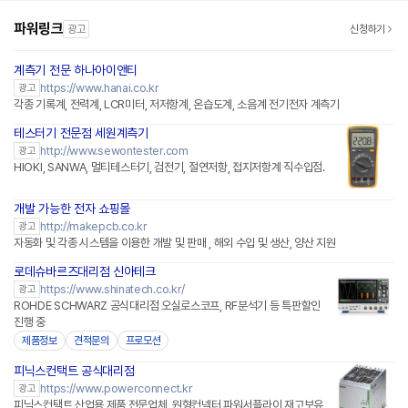
파워링크
광고
신청하기
계측기 전문 하나아이앤티
https://www.hanai.co.kr
광고
각종 기록계, 전력계, LCR미터, 저저항계, 온습도계, 소음계 전기전자 계측기
테스터기 전문점 세원계측기
http://www.sewontester.com
광고
HIOKI, SANWA, 멀티테스터기, 검전기, 절연저항, 접지저항계 직수입점.
개발 가능한 전자 쇼핑몰
네이버페이 플러스
http://makepcb.co.kr
광고
자동화 및 각종 시스템을 이용한 개발 및 판매 , 해외 수입 및 생산, 양산 지원
로데슈바르즈대리점 신아테크
https://www.shinatech.co.kr/
광고
ROHDE SCHWARZ 공식대리점 오실로스코프, RF분석기 등 특판할인
진행 중
제품정보
견적문의
프로모션
피닉스컨택트 공식대리점
https://www.powerconnect.kr
광고
피닉스컨택트 산업용 제품 전문업체, 원형컨넥터 파워서플라이 재고보유