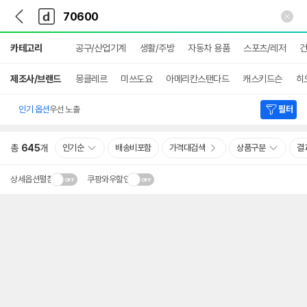
뒤
다
본문 바로가기
다
로
나
나
가
와
와
상
기
메
카테고리
공구/산업기계
생활/주방
자동차 용품
스포츠/레저
건
세
인
검
색
제조사/브랜드
몽클레르
미쓰도요
아메리칸스탠다드
캐스키드슨
히
인기 옵션
우선 노출
필터
총
645
개
인기순
배송비포함
가격대검색
상품구분
결
상세옵션펼침
쿠팡와우할인