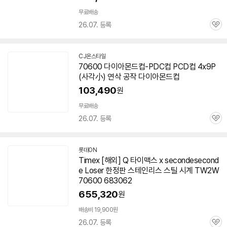
무료배송
26.07. 등록
관
심
CJ온스타일
70600
다이아몬드컵-PDC컵 PCD컵 4x9P
(사각小) 연삭 공작 다이아몬드컵
103,490
원
무료배송
26.07. 등록
관
심
롯데ON
Timex [해외] Q 타이맥스 x secondesecond
e Loser 한정판 스테인리스 스틸 시계 TW2W
70600
683062
655,320
원
배송비 19,900원
26.07. 등록
관