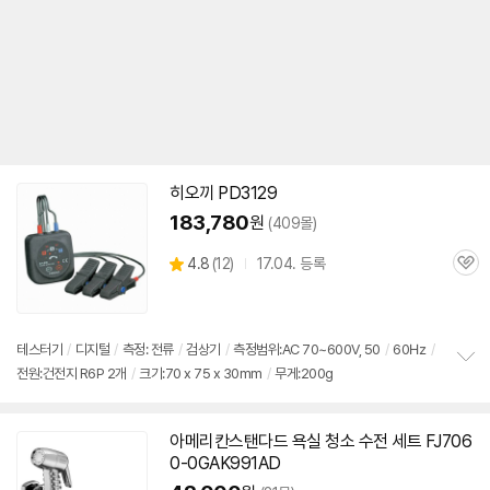
히오끼 PD3129
183,780
원
(409몰)
상
4.8
(
12)
17.04. 등록
관
별
품
심
점
리
뷰
테스터기
/
디지털
/
측정: 전류
/
검상기
/
측정범위:AC 70~600V, 50
/
60㎐
/
전원:건전지 R6P 2개
/
크기:70 x 75 x 30mm
/
무게:200g
정
보
펼
치
아메리칸스탠다드 욕실 청소 수전 세트 FJ
706
기
0-0
GAK991AD