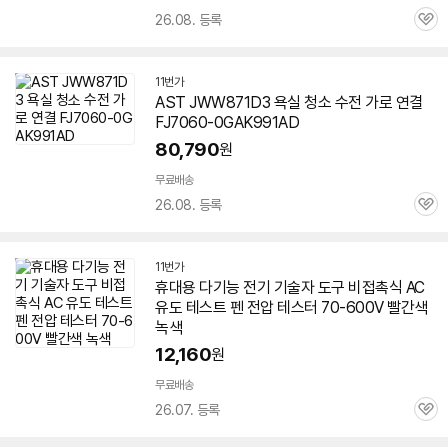
26.08. 등록
관
심
11번가
AST JWW871D3 욕실 청소 수전 가로 연결
FJ
7060-0
GAK991AD
80,790
원
무료배송
26.08. 등록
관
심
11번가
휴대용 다기능 전기 기술자 도구 비접촉식 AC
유도 테스트 펜 전압 테스터
70-600
V 빨간색
녹색
12,160
원
무료배송
26.07. 등록
관
심