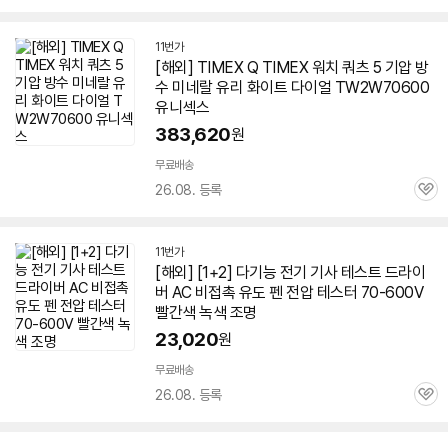
심
11번가
[해외] TIMEX Q TIMEX 워치 쿼츠 5 기압 방
수 미네랄 유리 화이트 다이얼 TW2W
70600
유니섹스
383,620
원
무료배송
26.08. 등록
관
심
11번가
[해외] [1+2] 다기능 전기 기사 테스트 드라이
버 AC 비접촉 유도 펜 전압 테스터
70-600
V
빨간색 녹색 조명
23,020
원
무료배송
26.08. 등록
관
심