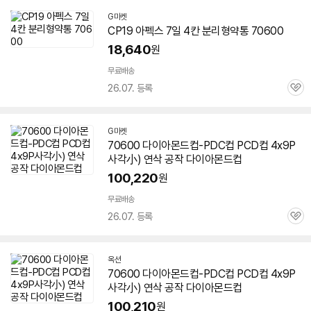
G마켓
CP19 아펙스 7일 4칸 분리형약통
70600
18,640
원
무료배송
26.07. 등록
관
심
G마켓
70600
다이아몬드컵-PDC컵 PCD컵 4x9P
사각小) 연삭 공작 다이아몬드컵
100,220
원
무료배송
26.07. 등록
관
심
옥션
70600
다이아몬드컵-PDC컵 PCD컵 4x9P
사각小) 연삭 공작 다이아몬드컵
100,210
원