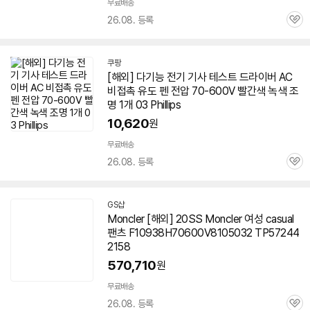
무료배송
26.08. 등록
관
심
쿠팡
[해외] 다기능 전기 기사 테스트 드라이버 AC
비접촉 유도 펜 전압
70-600
V 빨간색 녹색 조
명 1개 03 Phillips
10,620
원
무료배송
26.08. 등록
관
심
GS샵
Moncler [해외] 20SS Moncler 여성 casual
팬츠 F10938H
70600
V8105032 TP57244
2158
570,710
원
무료배송
26.08. 등록
관