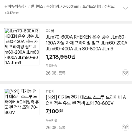
길이/두께측정기
/
캘리퍼스
/
측정범위:
70-600
mm
/
포인트죠타입
/
정확도:
±0.12mm
정
보
펼
치
G마켓
기
JLm
70-600
A RHEKEN 온수 냉수 JLm60-
130A 자동 자체 프라이밍 펌프 JLm60-200A
JLm60-400A JLm80-800A JLm9
1,218,950
원
세부정보 열기/접기
무료배송
26.08. 등록
관
심
11번가
[해외] 다기능 전기 테스트 스크루 드라이버 A
C 비접촉 유도 펜 적색 조명
70-600
V
7,100
원
무료배송
26.08. 등록
관