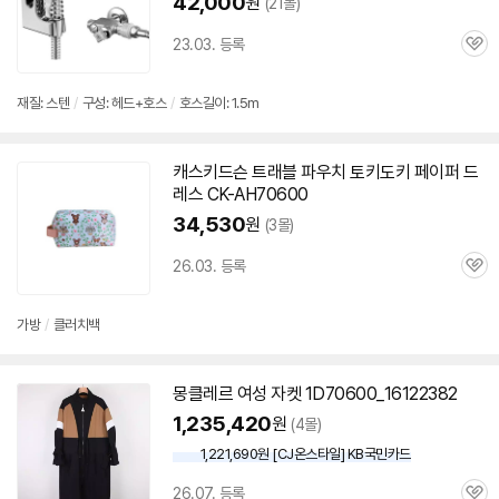
42,000
원
(21몰)
23.03. 등록
관
심
재질: 스텐
/
구성: 헤드+호스
/
호스길이: 1.5m
캐스키드슨 트래블 파우치 토키도키 페이퍼 드
레스 CK-AH
70600
34,530
원
(3몰)
26.03. 등록
관
심
가방
/
클러치백
몽클레르 여성 자켓 1D
70600
_16122382
1,235,420
원
(4몰)
1,221,690원 [CJ온스타일] KB국민카드
26.07. 등록