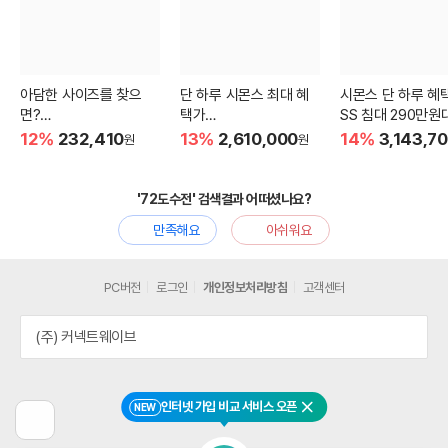
아담한 사이즈를 찾으
단 하루 시몬스 최대 혜
시몬스 단 하루 혜택
면?
택가
SS 침대 290만원
3인용 비건가죽 소파
침대+협탁 230만원대
12%
232,410
13%
2,610,000
14%
3,143,7
원
원
'72도수전' 검색결과 어떠셨나요?
만족해요
아쉬워요
PC버전
로그인
개인정보처리방침
고객센터
(주) 커넥트웨이브
인터넷 가입 비교 서비스 오픈
NEW
닫기
이
전