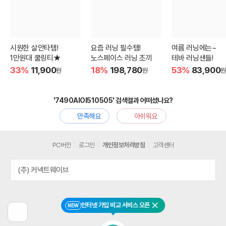
시원한 살안타템!
요즘 러닝 필수템!
여름 러닝에는~
1만원대 쿨링티★
노스페이스 러닝 조끼
테바 러닝샌들!
33%
11,900
18%
198,780
53%
83,900
원
원
원
'7490AIOI510505' 검색결과 어떠셨나요?
만족해요
아쉬워요
PC버전
로그인
개인정보처리방침
고객센터
(주) 커넥트웨이브
인터넷 가입 비교 서비스 오픈
NEW
닫기
이
전