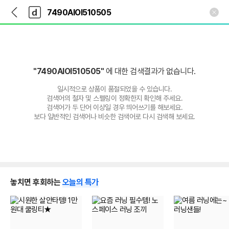
뒤
다
본문 바로가기
다
로
나
나
가
와
와
기
메
인
"7490AIOI510505"
에 대한 검색결과가 없습니다.
일시적으로 상품이 품절되었을 수 있습니다.
검색어의 철자 및 스펠링이 정확한지 확인해 주세요.
검색어가 두 단어 이상일 경우 띄어쓰기를 해보세요.
보다 일반적인 검색어나 비슷한 검색어로 다시 검색해 보세요.
놓치면 후회하는
오늘의 특가