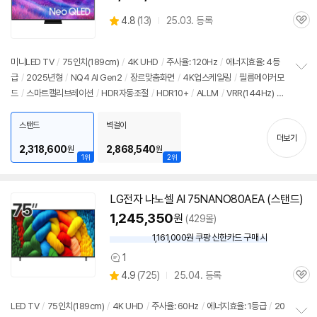
상
4.8
(
13)
25.03. 등록
관
별
품
심
점
리
미니LED TV
/
75인치
(189cm)
/
4K
UHD
/
주사율: 120Hz
/
에너지효율: 4등
뷰
급
/
2025년형
/
NQ4 AI Gen2
/
장르맞춤화면
/
4K
업스케일링
/
필름메이커모
정
드
/
스마트캘리브레이션
/
HDR자동조절
/
HDR10+
/
ALLM
/
VRR(144Hz)
/
보
펼
HGIG
/
휴싱크
/
게임모드
/
HDMI2.1
/
FreeSync
/
타이젠
/
HDMI(전체): 4
치
개
/
출시가: 2,190,000원
스탠드
벽걸이
기
더보기
2,318,600
2,868,540
원
원
1위
2위
LG전자 나노셀 AI 75NANO80AEA (스탠드)
1,245,350
원
(429몰)
1,161,000원 쿠팡 신한카드 구매 시
와
우
1
상
할
상
4.9
(
725)
25.04. 등록
품
인
관
별
의
가
품
심
점
견
리
LED TV
/
75인치
(189cm)
/
4K
UHD
/
주사율: 60Hz
/
에너지효율: 1등급
/
20