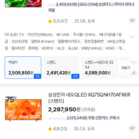
2,459,620원 [SSG.COM] 삼성카드 / 무이자 최대 3
개월
상
5.0
(
47)
25.08. 등록
관
별
품
심
점
리
미니LED TV
/
75인치
(189cm)
/
4K
UHD
/
주사율: 120Hz
/
에너지효율: 1등
뷰
급
/
2025년형
/
알파8 AI Gen2
/
필름메이커모드
/
장르맞춤화면
/
4K
업스케일
정
링
/
돌비비전
/
톤매핑
/
HDR10
/
HLG
/
ALLM
/
VRR(144Hz)
/
HGIG
/
게임
보
펼
모드
/
HDMI2.1
/
FreeSync
/
웹OS 25
/
HDMI(전체): 4개
/
출시가: 4,190,00
치
0원
벽걸이
스탠드
스탠드+사운드바, S2
벽걸이+사운
기
0A
0A
더보기
2,509,800
2,491,420
4,089,000
4,089,
원
원
원
1위
2위
삼성전자 네오QLED KQ75QNH70AFXKR
(스탠드)
2,287,950
원
(258몰)
2,125,240원 쿠팡 신한카드 구매 시
와
우
상
4.8
(
20)
26.04. 등록
할
관
별
인
품
심
점