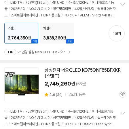
견
리
미니LED TV
/
75인치
(189cm)
/
4K
UHD
/
주사율: 120Hz
/
에너지효율: 4등
뷰
급
/
2025년형
/
NQ4 AI Gen2
/
장르맞춤화면
/
4K
업스케일링
/
필름메이커모
정
드
/
스마트캘리브레이션
/
HDR자동조절
/
HDR10+
/
ALLM
/
VRR(144Hz)
/
보
펼
HGIG
/
휴싱크
/
게임모드
/
HDMI2.1
/
FreeSync
/
타이젠
/
HDMI(전체): 4
치
개
/
출시가: 3,000,000원
스탠드
벽걸이
기
더보기
2,764,350
3,838,360
원
원
1위
2위
TIP
25년형 삼성 Neo QLED TV 가이드
삼성전자 네오QLED KQ75QNF85BFXKR
(스탠드)
2,745,260
원
(58몰)
상
4.9
(
34)
25.11. 등록
관
별
품
심
점
리
미니LED TV
/
75인치
(189cm)
/
4K
UHD
/
주사율: 120Hz
/
에너지효율: 1등
뷰
급
/
2025년형
/
NQ4 AI Gen2
/
장르맞춤화면
/
4K
업스케일링
/
필름메이커모
정
드
/
스마트캘리브레이션
/
HDR자동조절
/
HDR10+
/
HDMI2.1
/
FreeSync
/
보