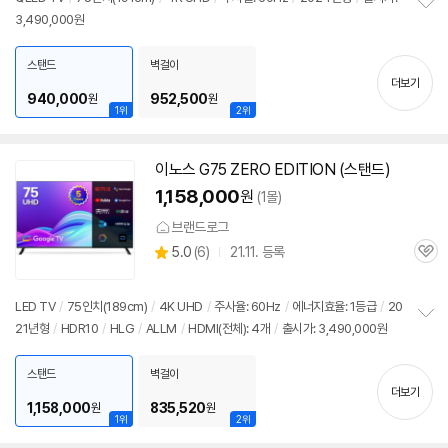
3,490,000원
정
보
펼
스탠드
벽걸이
치
더보기
기
940,000
952,500
원
원
1위
2위
이노스 G75 ZERO EDITION (스탠드)
1,158,000
원
(1몰)
브랜드로그
상
5.0
(
6)
21.11. 등록
관
별
품
심
점
리
LED TV
/
75인치
(189cm)
/
4K
UHD
/
주사율: 60Hz
/
에너지효율: 1등급
/
20
뷰
21년형
/
HDR10
/
HLG
/
ALLM
/
HDMI(전체): 4개
/
출시가: 3,490,000원
정
보
펼
스탠드
벽걸이
치
더보기
기
1,158,000
835,520
원
원
1위
2위