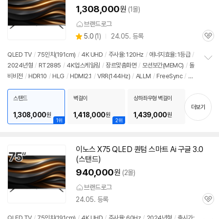
1,308,000
원
(1몰)
브랜드로그
상
5.0
(
1)
24.05. 등록
관
별
품
심
점
QLED TV
/
75인치
(191cm)
/
4K
UHD
/
주사율: 120Hz
/
에너지효율: 1등급
/
리
2024년형
/
RT2885
/
4K
업스케일링
/
장르맞춤화면
/
모션보간(MEMC)
/
돌
정
뷰
비비전
/
HDR10
/
HLG
/
HDMI2.1
/
VRR(144Hz)
/
ALLM
/
FreeSync
/
게
보
펼
임모드
/
구글3.0
/
출시가: 3,490,000원
치
스탠드
벽걸이
상하좌우형 벽걸이
기
더보기
1,308,000
1,418,000
1,439,000
원
원
원
1위
2위
이노스 X75 QLED 퀀텀 스마트 Ai 구글 3.0
(스탠드)
940,000
원
(2몰)
브랜드로그
24.05. 등록
관
심
QLED TV
/
75인치
(191cm)
/
4K
UHD
/
주사율: 60Hz
/
2024년형
/
출시가: