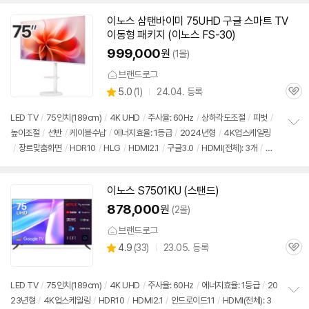
이노스 삼탠바이미 75UHD 구글 스마트 TV
이동형 패키지 (이노스 FS-30)
999,000
원
(1몰)
브랜드로그
상
5.0
(
1)
24.04. 등록
관
별
품
심
점
LED TV
/
75인치
(189cm)
/
4K
UHD
/
주사율: 60Hz
/
상하각도조절
/
피벗
/
리
높이조절
/
선반
/
케이블수납
/
에너지효율: 1등급
/
2024년형
/
4K
업스케일링
정
뷰
/
장르맞춤화면
/
HDR10
/
HLG
/
HDMI2.1
/
구글3.0
/
HDMI(전체): 3개
/
출
보
펼
시가: 3,490,000원
치
기
이노스 S7501KU (스탠드)
878,000
원
(2몰)
브랜드로그
상
4.9
(
33)
23.05. 등록
관
별
품
심
점
리
LED TV
/
75인치
(189cm)
/
4K
UHD
/
주사율: 60Hz
/
에너지효율: 1등급
/
20
뷰
23년형
/
4K
업스케일링
/
HDR10
/
HDMI2.1
/
안드로이드11
/
HDMI(전체): 3
정