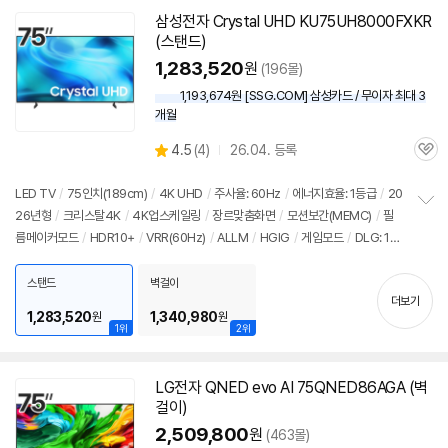
삼성전자 Crystal UHD KU75UH8000FXKR
(스탠드)
1,283,520
원
(196몰)
1,193,674원 [SSG.COM] 삼성카드 / 무이자 최대 3
개월
상
4.5
(
4)
26.04. 등록
관
별
품
심
점
리
LED TV
/
75인치
(189cm)
/
4K
UHD
/
주사율: 60Hz
/
에너지효율: 1등급
/
20
뷰
26년형
/
크리스탈
4K
/
4K
업스케일링
/
장르맞춤화면
/
모션보간(MEMC)
/
필
정
름메이커모드
/
HDR10+
/
VRR(60Hz)
/
ALLM
/
HGIG
/
게임모드
/
DLG: 12
보
펼
0Hz
/
타이젠
/
HDMI(전체): 3개
/
출시가: 4,790,000원
치
스탠드
벽걸이
기
더보기
1,283,520
1,340,980
원
원
1위
2위
LG전자 QNED evo AI 75QNED86AGA (벽
걸이)
2,509,800
원
(463몰)