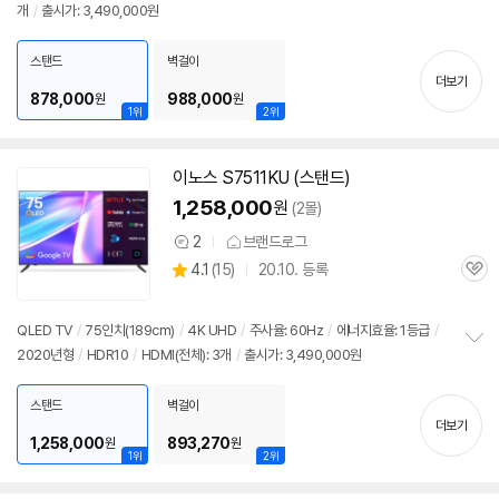
개
/
출시가: 3,490,000원
보
펼
치
스탠드
벽걸이
기
더보기
878,000
988,000
원
원
1위
2위
이노스 S7511KU (스탠드)
1,258,000
원
(2몰)
2
브랜드로그
상
상
4.1
(
15)
20.10. 등록
품
관
별
의
품
심
점
견
리
QLED TV
/
75인치
(189cm)
/
4K
UHD
/
주사율: 60Hz
/
에너지효율: 1등급
/
뷰
2020년형
/
HDR10
/
HDMI(전체): 3개
/
출시가: 3,490,000원
정
보
펼
스탠드
벽걸이
치
더보기
기
1,258,000
893,270
원
원
1위
2위