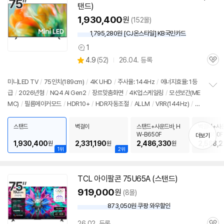
탠드)
1,930,400
원
(152몰)
1,795,280원 [CJ온스타일] KB국민카드
1
상
상
4.9
(
52)
26.04. 등록
품
관
별
의
품
심
점
견
리
미니LED TV
/
75인치
(189cm)
/
4K
UHD
/
주사율: 144Hz
/
에너지효율: 1등
뷰
급
/
2026년형
/
NQ4 AI Gen2
/
장르맞춤화면
/
4K
업스케일링
/
모션보간(ME
정
MC)
/
필름메이커모드
/
HDR10+
/
HDR자동조절
/
ALLM
/
VRR(144Hz)
/
H
보
펼
GIG
/
휴싱크
/
게임모드
/
HDMI2.1
/
FreeSync
/
DLG: 240Hz
/
타이젠
/
H
치
DMI(전체): 3개
/
출시가: 2,390,000원
스탠드
벽걸이
스탠드+사운드바, H
벽걸이+사운
기
W-B650F
W-B650F
더보기
1,930,400
2,331,190
2,486,330
2,588,
원
원
원
1위
2위
TCL 아이팔콘 75U65A (스탠드)
919,000
원
(8몰)
873,050원 쿠팡 와우할인
와
우
26.02. 등록