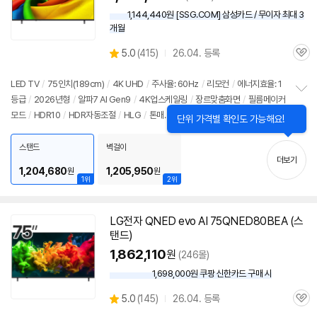
1,144,440원 [SSG.COM] 삼성카드 / 무이자 최대 3
개월
상
5.0
(
415)
26.04. 등록
관
별
품
심
점
리
LED TV
/
75인치
(189cm)
/
4K
UHD
/
주사율: 60Hz
/
리모컨
/
에너지효율: 1
뷰
등급
/
2026년형
/
알파7 AI Gen9
/
4K
업스케일링
/
장르맞춤화면
/
필름메이커
정
모드
/
HDR10
/
HDR자동조절
/
HLG
/
톤매
보
펼
핑
/
VRR(60Hz)
/
ALLM
/
HGIG
/
게임모드
/
웹OS 26
/
HDMI(전체): 3개
/
치
출시가: 2,790,000원
스탠드
벽걸이
기
더보기
1,204,680
1,205,950
원
원
1위
2위
LG전자 QNED evo AI 75QNED80BEA (스
탠드)
1,862,110
원
(246몰)
1,698,000원 쿠팡 신한카드 구매 시
와
우
상
5.0
(
145)
26.04. 등록
할
관
별
인
품
심