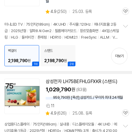
월
상
4.9
(
250)
25.03. 등록
관
별
품
심
점
리
미니LED TV
/
75인치
(189cm)
/
4K
UHD
/
주사율: 120Hz
/
에너지효율: 2등
뷰
급
/
2025년형
/
알파8 AI Gen2
/
필름메이커모드
/
장르맞춤화면
/
4K
업스케일
정
링
/
HLG
/
돌비비전
/
톤매핑
/
HDR10
/
HDMI2.1
/
FreeSync
/
ALLM
/
VR
보
펼
R(144Hz)
/
HGIG
/
게임모드
/
웹OS 25
/
HDMI(전체): 4개
/
출시가: 4,210,0
치
00원
벽걸이
스탠드
기
더보기
2,198,790
2,198,790
원
원
1위
2위
삼성전자 LH75BEFHLGFXKR (스탠드)
1,029,790
원
(83몰)
959,790원 [옥션] 삼성카드 / 무이자 최대 24개월
11
상
상
4.9
(
626)
25.08. 등록
품
관
별
의
품
심
점
견
상업용디스플레이
/
75인치
(189cm)
/
실내용
/
디스플레이모듈
/
4K
UHD
/
에
리
너지효율: 1등급
/
2025년형
/
HDR10+
/
HDMI(전체): 3개
/
출시가: 4,210,00