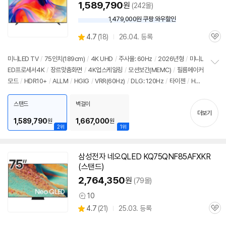
1,589,790
원
(242몰)
1,479,000원 쿠팡 와우할인
와
우
상
4.7
(
18)
26.04. 등록
할
관
별
인
품
심
점
가
리
미니LED TV
/
75인치
(189cm)
/
4K
UHD
/
주사율: 60Hz
/
2026년형
/
미니L
뷰
ED프로세서
4K
/
장르맞춤화면
/
4K
업스케일링
/
모션보간(MEMC)
/
필름메이커
정
모드
/
HDR10+
/
ALLM
/
HGIG
/
VRR(60Hz)
/
DLG: 120Hz
/
타이젠
/
HD
보
펼
MI(전체): 3개
/
출시가: 3,000,000원
치
스탠드
벽걸이
기
더보기
1,589,790
1,667,000
원
원
2위
1위
삼성전자 네오QLED KQ75QNF85AFXKR
(스탠드)
2,764,350
원
(79몰)
10
상
상
4.7
(
21)
25.03. 등록
품
관
별
의
품
심
점