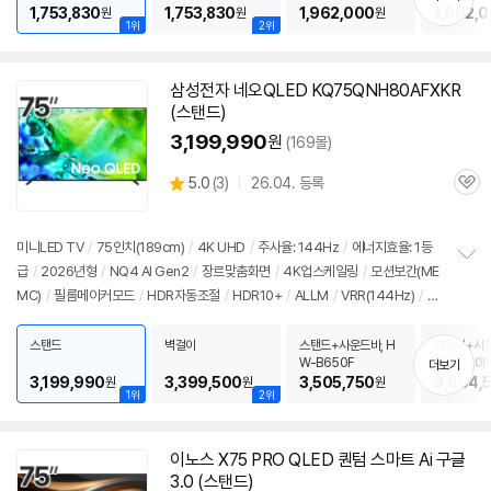
1,753,830
1,753,830
1,962,000
1,962,
원
원
원
1위
2위
삼성전자 네오QLED KQ75QNH80AFXKR
(스탠드)
3,199,990
원
(169몰)
상
5.0
(
3)
26.04. 등록
관
별
품
심
점
리
미니LED TV
/
75인치
(189cm)
/
4K
UHD
/
주사율: 144Hz
/
에너지효율: 1등
뷰
급
/
2026년형
/
NQ4 AI Gen2
/
장르맞춤화면
/
4K
업스케일링
/
모션보간(ME
정
MC)
/
필름메이커모드
/
HDR자동조절
/
HDR10+
/
ALLM
/
VRR(144Hz)
/
H
보
펼
GIG
/
휴싱크
/
게임모드
/
HDMI2.1
/
FreeSync
/
DLG: 240Hz
/
타이젠
/
H
치
DMI(전체): 4개
/
출시가: 3,490,000원
스탠드
벽걸이
스탠드+사운드바, H
벽걸이+사운
기
W-B650F
W-B650F
더보기
3,199,990
3,399,500
3,505,750
3,604,
원
원
원
1위
2위
이노스 X75 PRO QLED 퀀텀 스마트 Ai 구글
3.0 (스탠드)