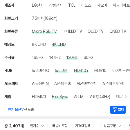
색
제조사
LG전자
삼성전자
TCL
이노스
샤오미
위드라이프
화면크기
75인치(189cm)
화면종류
Micro RGB TV
미니LED TV
QLED TV
QNED TV
해상도
8K UHD
4K UHD
주사율
165Hz
144Hz
120Hz
60Hz
HDR
돌비비전IQ
돌비비전
HDR10+
HDR10
아이맥스인
AI스마트
AI음성인식
AI스마트홈
AI콘텐츠추천
AI스마트도우미
게임
HDMI2.1
FreeSync
ALLM
VRR(144Hz)
더보기
인기 옵션
우선 노출
필터
총
2,407
개
인기순
배송비포함
가격대검색
상품구분