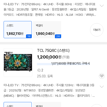
점
가
리
미니LED TV
/
75인치
(189cm)
/
4K
UHD
/
주사율: 60Hz
/
리모컨
/
에너지효
뷰
율: 1등급
/
2026년형
/
알파7 AI Gen9
/
장르맞춤화면
/
4K
업스케일링
/
필름메
정
이커모드
/
HDR자동조절
/
톤매핑
/
HDR10
/
HLG
/
ALLM
/
HGIG
/
VRR(60
보
펼
Hz)
/
게임모드
/
웹OS 26
/
HDMI(전체): 3개
/
출시가: 3,090,000원
치
스탠드
벽걸이
기
더보기
1,862,110
1,860,040
원
원
1위
2위
TCL 75Q6C (스탠드)
1,200,000
원
(11몰)
1,071,600원 쿠팡 BC카드 구매 시
와
우
2
상
할
25.03. 등록
품
인
관
의
가
심
견
미니LED TV
/
75인치
(189cm)
/
4K
UHD
/
주사율: 120Hz
/
에너지효율: 3등
급
/
2025년형
/
MT9653
/
장르맞춤화면
/
4K
업스케일링
/
모션보간
정
(MEMC)
/
돌비비전IQ
/
아이맥스인핸스드
/
HLG
/
HDR10+
/
플리커프리
/
H
보
펼
DMI2.1
/
FreeSync
/
ALLM
/
VRR(144Hz)
/
게임모드
/
HDMI(전체): 4개
/
치
출시가: 3,090,000원
스탠드
벽걸이