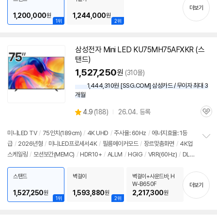
기
더보기
1,200,000
1,244,000
원
원
1위
2위
삼성전자 Mini LED KU75MH75AFXKR (스
탠드)
1,527,250
원
(310몰)
1,444,310원 [SSG.COM] 삼성카드 / 무이자 최대 3
개월
상
4.9
(
188)
26.04. 등록
관
별
품
심
점
리
미니LED TV
/
75인치
(189cm)
/
4K
UHD
/
주사율: 60Hz
/
에너지효율: 1등
뷰
급
/
2026년형
/
미니LED프로세서
4K
/
필름메이커모드
/
장르맞춤화면
/
4K
업
정
스케일링
/
모션보간(MEMC)
/
HDR10+
/
ALLM
/
HGIG
/
VRR(60Hz)
/
DL
보
펼
G: 120Hz
/
타이젠
/
HDMI(전체): 3개
/
출시가: 2,190,000원
치
스탠드
벽걸이
벽걸이+사운드바, H
기
W-B650F
더보기
1,527,250
1,593,880
2,217,300
원
원
원
1위
2위