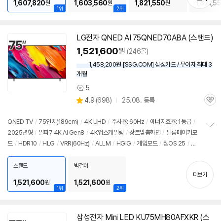
1,607,820
1,603,560
1,821,550
1,821,5
원
원
원
1위
2위
LG전자 QNED AI 75QNED70ABA (스탠드)
1,521,600
원
(246몰)
1,458,200원 [SSG.COM] 삼성카드 / 무이자 최대 3
개월
5
상
상
4.9
(
698)
25.08. 등록
품
관
별
의
품
심
점
견
리
QNED TV
/
75인치
(189cm)
/
4K
UHD
/
주사율: 60Hz
/
에너지효율: 1등급
/
뷰
2025년형
/
알파7
4K
AI Gen8
/
4K
업스케일링
/
장르맞춤화면
/
필름메이커모
정
드
/
HDR10
/
HLG
/
VRR(60Hz)
/
ALLM
/
HGIG
/
게임모드
/
웹OS 25
/
H
보
펼
DMI(전체): 2개
/
출시가: 2,840,000원
치
스탠드
벽걸이
기
더보기
1,521,600
1,521,600
원
원
1위
2위
삼성전자 Mini LED KU75MH80AFXKR (스