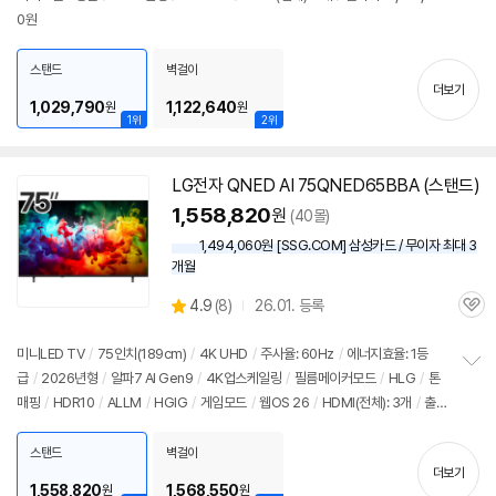
정
뷰
0원
보
펼
치
스탠드
벽걸이
기
더보기
1,029,790
1,122,640
원
원
1위
2위
LG전자 QNED AI 75QNED65BBA (스탠드)
1,558,820
원
(40몰)
1,494,060원 [SSG.COM] 삼성카드 / 무이자 최대 3
개월
상
4.9
(
8)
26.01. 등록
관
별
품
심
점
리
미니LED TV
/
75인치
(189cm)
/
4K
UHD
/
주사율: 60Hz
/
에너지효율: 1등
뷰
급
/
2026년형
/
알파7 AI Gen9
/
4K
업스케일링
/
필름메이커모드
/
HLG
/
톤
정
매핑
/
HDR10
/
ALLM
/
HGIG
/
게임모드
/
웹OS 26
/
HDMI(전체): 3개
/
출
보
펼
시가: 4,210,000원
치
스탠드
벽걸이
기
더보기
1,558,820
1,568,550
원
원