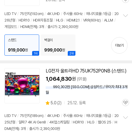
할
관
인
심
가
LED TV
/
75인치
(192cm)
/
4K
UHD
/
주사율: 60Hz
/
에너지효율: 1등급
/
20
26년형
/
HDR10
/
HDR자동조절
/
HLG
/
HDMI2.1
/
VRR(60Hz)
/
ALLM
/
정
게임모드
/
HDMI(전체): 3개
/
출시가: 2,390,000원
보
펼
치
스탠드
벽걸이
기
더보기
919,000
999,000
원
원
1위
2위
LG전자 울트라HD 75UK752P0NB (스탠드)
1,064,830
원
(91몰)
990,302원 [SSG.COM] 삼성카드 / 무이자 최대 3개
월
상
5.0
(
2)
25.12. 등록
관
별
품
심
점
리
LED TV
/
75인치
(189cm)
/
4K
UHD
/
주사율: 60Hz
/
에너지효율: 1등급
/
20
뷰
25년형
/
알파7
4K
AI Gen8
/
4K
업스케일링
/
HDR10
/
HLG
/
웹OS 25
/
H
정
DMI(전체): 3개
/
출시가: 2,390,000원
보