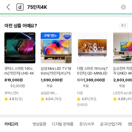
뒤
다
본문 바로가기
다
로
나
나
가
와
와
기
메
인
이런 상품 어때요?
광고
구매 1천+
큐빅스 스마트 190c
삼성 Mini LED TV 18
더함 스마트 191cm(7
[LG전자 직영
m(75인치) UHD 4K
9cm(75인치) KU75
5인치) QD-MINILED
자 QNED 4
TV LED 구글 안드로
MH75AFXKR 스탠드
288Hz 돌비 AI 구글
ED65ABA (1
819,000
1,690,000
1,369,000
2,603,00
원
원
최저
원
이드 GTCBX75UH
5.0
스탠드
50,000원
무료
무료
무료
D-A1
큐빅스전자
삼성공식파트너 다솜프라자
더함
LG전자 e스토
네이버
네이버
리
페이
리
페이
리
리
4.83
(
12
)
4.94
(
742
)
4.61
(
152
)
4.88
(
41
별
별
별
별
뷰
뷰
뷰
뷰
판매처5
점
점
점
점
수
수
수
수
상
카테고리
영상음향
디지털 완제품
문구/사무
공구/산업기계
생
세
검