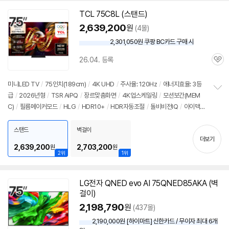
TCL 75C8L (스탠드)
2,639,200
원
(4몰)
2,301,050원 쿠팡 BC카드 구매 시
와
우
26.04. 등록
할
관
인
심
가
미니LED TV
/
75인치
(189cm)
/
4K
UHD
/
주사율: 120Hz
/
에너지효율: 3등
급
/
2026년형
/
TSR AiPQ
/
장르맞춤화면
/
4K
업스케일링
/
모션보간(MEM
정
C)
/
필름메이커모드
/
HLG
/
HDR10+
/
HDR자동조절
/
돌비비전IQ
/
아이맥스
보
펼
인핸스드
/
돌비비전
/
톤매핑
/
플리커프리
/
ALLM
/
VRR(288Hz)
/
게임모드
치
/
HDMI2.1
/
FreeSync
/
구글5.0
/
HDMI(전체): 4개
/
출시가: 4,207,000원
스탠드
벽걸이
기
더보기
2,639,200
2,703,200
원
원
2위
1위
LG전자 QNED evo AI 75QNED85AKA (벽
걸이)
2,198,790
원
(437몰)
2,190,000원 [하이마트] 신한카드 / 무이자 최대 6개