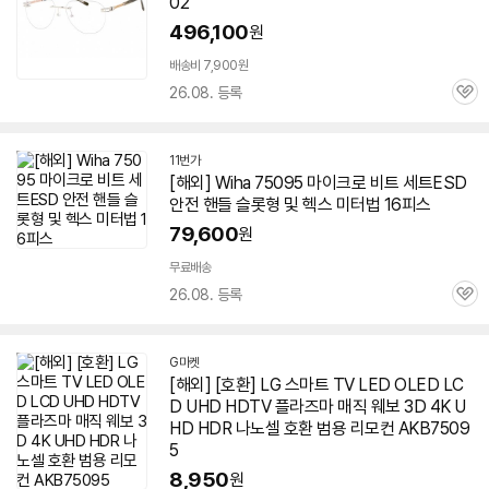
02
496,100
원
배송비 7,900원
26.08. 등록
관
심
11번가
[해외] Wiha
75095
마이크로 비트 세트ESD
안전 핸들 슬롯형 및 헥스 미터법 16피스
79,600
원
무료배송
26.08. 등록
관
심
G마켓
[해외] [호환] LG 스마트 TV LED OLED LC
D UHD HDTV 플라즈마 매직 웨보 3D 4K U
HD HDR 나노셀 호환 범용 리모컨 AKB
7509
5
8,950
원