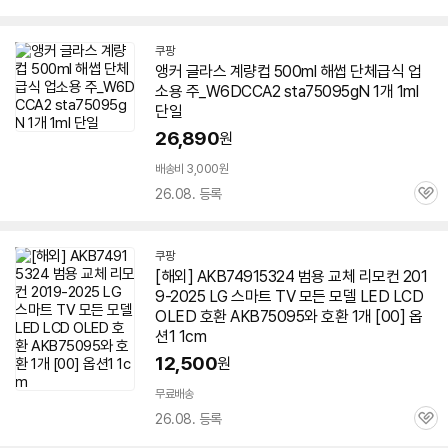
심
쿠팡
앵커 글라스 계량컵 500ml 해썹 단체급식 업
소용 주_W6DCCA2 sta
75095
gN 1개 1ml
단일
26,890
원
배송비 3,000원
26.08. 등록
관
심
쿠팡
[해외] AKB74915324 범용 교체 리모컨 201
9-2025 LG 스마트 TV 모든 모델 LED LCD
OLED 호환 AKB
75095
와 호환 1개 [00] 옵
션1 1cm
12,500
원
무료배송
26.08. 등록
관
심