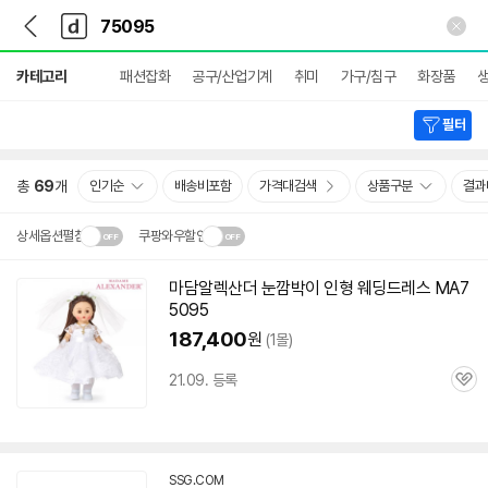
뒤
다
본문 바로가기
다
로
나
나
가
와
와
상
기
메
카테고리
패션잡화
공구/산업기계
취미
가구/침구
화장품
생
세
인
검
색
필터
총
69
개
인기순
배송비포함
가격대검색
상품구분
결과
상세옵션펼침
쿠팡와우할인
설치 환경·지역에 따라
마담알렉산더 눈깜박이 인형 웨딩드레스 MA
7
닫
배송·설치비가 달라집니다.
5095
기
187,400
원
(1몰)
21.09. 등록
관
심
SSG.COM