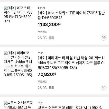
11번가
[해외] 레고 스타워즈 TIE 파이터
75095
장난
감 DH5390873
1,133,200
원
무료배송
26.08. 등록
관
심
쿠팡
[해외] 마리메코 티 타월 키친 타월 2매 세트 U
nikko 우니코 오프 화이트 베이지 다크 블루 0
69803 185(
75095
-185)
70,820
원
무료배송
26.08. 등록
관
심
쿠팡
빅토스 어깨벨트형 허리보호대(M L) 복대 압