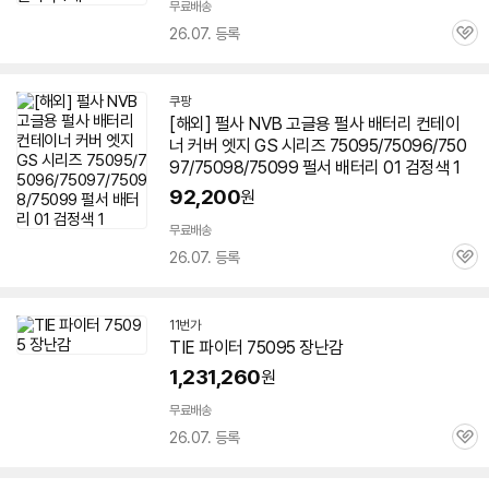
무료배송
26.07. 등록
관
심
쿠팡
[해외] 펄사 NVB 고글용 펄사 배터리 컨테이
너 커버 엣지 GS 시리즈
75095
/75096/750
97/75098/75099 펄서 배터리 01 검정색 1
92,200
원
무료배송
26.07. 등록
관
심
11번가
TIE 파이터
75095
장난감
1,231,260
원
무료배송
26.07. 등록
관
심