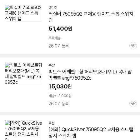
G마켓
퀵실버
75095
Q2 교체용 랜야드 스톱 스위치
캡
51,400
원
무료배송
26.07. 등록
관
심
쿠팡
빅토스 어깨벨트형 허리보호대(M L) 복대 압
박벨트 ang*
75095
Zc
15,030
원
배송비 3,000원
26.07. 등록
관
심
옥션
[해외] QuickSilver
75095
Q2 교체용 스트랩
정지 스위치 캡