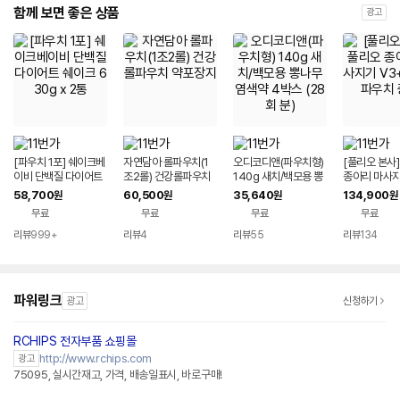
함께 보면 좋은 상품
광고
[파우치 1포] 쉐이크베
자연담아 롤파우치(1
오디코디앤(파우치형)
[풀리오 본사
이비 단백질 다이어트
조2롤) 건강롤파우치
140g 새치/백모용 뽕
종아리 마사지
쉐이크 630g x 2통
약포장지
나무 염색약 4박스 (2
+풀리오 파우
58,700
60,500
35,640
134,900
원
원
원
원
8회 분)
무료
무료
무료
무료
리뷰
999+
리뷰
4
리뷰
55
리뷰
134
파워링크
광고
신청하기
RCHIPS 전자부품 쇼핑몰
http://www.rchips.com
광고
75095, 실시간재고, 가격, 배송일표시, 바로구매!