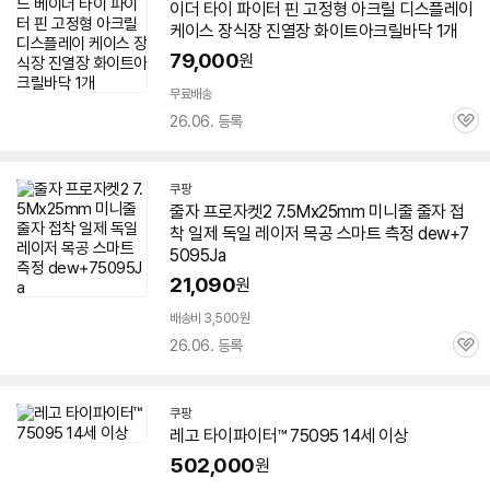
이더 타이 파이터 핀 고정형 아크릴 디스플레이
케이스 장식장 진열장 화이트아크릴바닥 1개
79,000
원
무료배송
26.06. 등록
관
심
쿠팡
줄자 프로자켓2 7.5Mx25mm 미니줄 줄자 접
착 일제 독일 레이저 목공 스마트 측정 dew+
7
5095
Ja
21,090
원
배송비 3,500원
26.06. 등록
관
심
쿠팡
레고 타이파이터™
75095
14세 이상
502,000
원