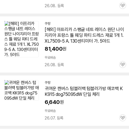
26.08. 등록
관
심
쿠팡
[해외] 아프리카 스팽글 네트 레이스 원단 나이
지리아 프랑스 튤 웨딩 파티 드레스 재료 1개 1.
XL
7509-5
A. 130센티미터 가. 5야드
81,400
원
무료배송
26.08. 등록
관
심
쿠팡
귀여운 캔버스 텀블러백 텀블러가방 애코백 K
K915 dog
75095
dW 단일 체리
6,640
원
무료배송
26.07. 등록
관
심