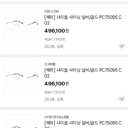
심
SSG.COM
[해외] 샤리올 샤이닝 실버/골드 PC
75095
C
02
496,100
원
배송비 7,900원
세부정보 열기/접기
26.08. 등록
관
심
신세계몰
[해외] 샤리올 샤이닝 실버/골드 PC
75095
C
02
496,100
원
배송비 7,900원
26.08. 등록
관
심
이마트인터넷쇼핑몰
[해외] 샤리올 샤이닝 실버/골드 PC
75095
C