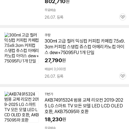
802,710
원
무료배송
26.07. 등록
관
심
쿠팡
300ml 고급 컬러 믹싱컵 커피컵 카페컵 7.5x9.
3cm 커피컵 스댕컵 쥬스컵 아메리카노컵 아이
스 dew+
75095
FU 1개 단일
27,790
원
배송비 3,000원
26.07. 등록
관
심
11번가
AKB74915324 범용 교체 리모컨 2019-202
5 LG 스마트 TV 모든 모델 LED LCD OLED
호환, AKB
75095
와 호환
18,230
원
무료배송