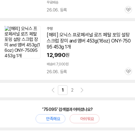
무료배송
26.06. 등록
관
심
쿠팡
[해외] 오닉스 프로페셔널 로즈 페탈 포밍 설탕
스크럽 장미 and 앰버 453g(16oz) ONY-
750
95
453g 1개
12,990
원
배송비 7,000원
26.06. 등록
관
심
1
2
'75095' 검색결과 어떠셨나요?
만족해요
아쉬워요