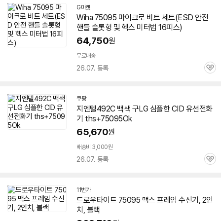
G마켓
Wiha
75095
마이크로 비트 세트(ESD 안전
핸들 슬롯형 및 헥스 미터법 16피스)
64,750
원
무료배송
26.07. 등록
관
심
쿠팡
지엔텔492C 백색 구LG 심플한 CID 유선전화
기 ths+
75095
Ok
65,670
원
배송비 3,000원
26.07. 등록
관
심
11번가
드로우타이트
75095
맥스 프레임 수신기, 2인
치, 블랙