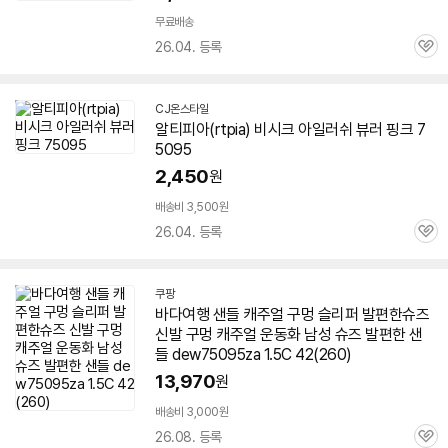
무료배송
26.04. 등록
관
심
CJ온스타일
알티피아(rtpia) 비시크 아일러쉬 뷰러 핑크
7
5095
2,450
원
배송비 3,500원
26.04. 등록
관
심
쿠팡
바다여행 샌들 캐주얼 구멍 슬리퍼 발편한슈즈
신발 구멍 캐주얼 운동화 남성 슈즈 발편한 샌
들 dew
75095
za 1.5C 42(260)
13,970
원
배송비 3,000원
26.08. 등록
관