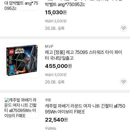
박벨트 ang*
75095
Zc
15,030
원
배송비 3,000원
26.08. 등록
관
심
M.V.P
네
레고 [정품] 레고
75095
스타워즈 타이 파이
이
터 국내당일출고
버
페
455,000
원
이
배송비 3,000원
26.08. 등록
관
심
쿠팡
캐주얼 꽈배기 라운드 여자 니트 긴팔티 all
750
95
Wn 아이보리 FREE
22,540
원
무료배송