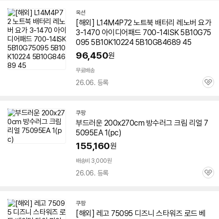
옥션
[해외] L14M4P72 노트북 배터리 레노버 요가
3-1470 아이디어패드 700-14ISK 5B10G
75
095
5B10K10224 5B10G84689 45
96,450
원
무료배송
26.06. 등록
관
심
쿠팡
부드러운 200x270cm 방수러그 크림 리얼
7
5095
EA 1(pc)
155,160
원
배송비 3,000원
26.06. 등록
관
심
쿠팡
[해외] 레고
75095
디즈니 스타워즈 로드 베