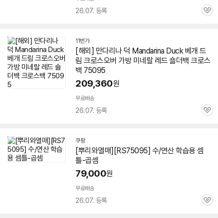
26.07. 등록
관
심
11번가
[해외] 만다리나 덕 Mandarina Duck 베개 드
림 크로스오버 가방 미네랄 레드 숄더백 크로스
백
75095
209,360
원
무료배송
26.07. 등록
관
심
쿠팡
[뿌리와열매][RS
75095
] 수/연산 학습용 셈
틀-곱셈
79,000
원
무료배송
26.07. 등록
관
심