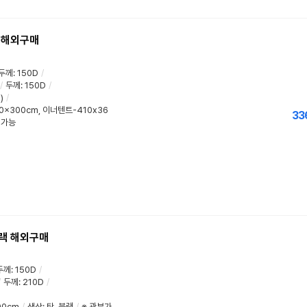
탄 해외구매
두께
:
150D
/
/
두께
:
150D
/
)
/
x300cm, 이너텐트-410x36
33
 가능
블랙 해외구매
두께
:
150D
/
/
두께
:
210D
/
00cm
/
색상: 탄, 블랙
/
※ 관부가