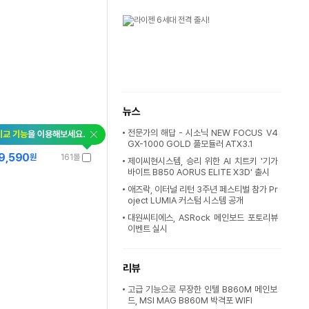
뉴스
전문가의 해답 - 시소닉 NEW FOCUS V4
비교 기능
을 이용해보세요.
GX-1000 GOLD 풀모듈러 ATX3.1
9,590
원
161몰
제이씨현시스템, 승리 위한 AI 치트키 '기가
바이트 B850 AORUS ELITE X3D' 출시
애즈락, 이터널 리턴 3주년 페스티벌 참가 Pr
oject LUMIA 커스텀 시스템 공개
대원씨티에스, ASRock 메인보드 포토리뷰
이벤트 실시
리뷰
고급 기능으로 무장한 인텔 B860M 메인보
드, MSI MAG B860M 박격포 WIFI