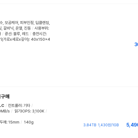
수
,
모공케어
,
피부진정
,
딥클렌징
,
링
,
갈바닉
,
온열
,
진동
/
사용부위
:
머
/
광선
:
블루
,
레드
/
충전시간
:
(가로x세로x깊이): 40x150x4
3
해외구매
LC
/
컨트롤러
:
기타
/
0MB/s
/
읽기IOPS
:
3,100K
/
두께
:
15mm
/
140g
5,49
3.84TB
1,430원/1GB