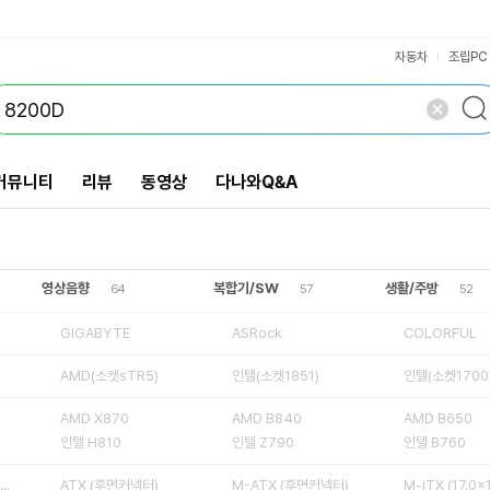
M-iTX (17.0x17.0cm)
ATX (30.5x24.4cm)
M.2 Key-E(모듈별매)
M-ATX (후면커넥터)
AMD(소켓sTR5)
ATX (후면커넥터)
AMD(소켓AM4)
인텔(소켓1700)
인텔(소켓1851)
SPS(DrMOS)
PCIe4.0 x16
무선랜(Wi-Fi)
PCIe3.0 x16
AMD X870E
COLORFUL
GIGABYTE
AMD B840
AMD X870
AMD B650
인텔 Z890
인텔 B860
인텔 Z790
인텔 B760
인텔 H810
PCIe 호환
PCIe x16
LPDDR4
LPDDR5
VS검색
ASRock
5개 이상
6개 이상
블루투스
개 담김
DDR4
DDR3
ASUS
삭제
검색
닫기
닫기
4개
2개
5개
3개
1개
자동차
조립PC
커뮤니티
리뷰
동영상
다나와Q&A
영상음향
복합기/SW
생활/주방
64
57
52
GIGABYTE
ASRock
COLORFUL
AMD(소켓sTR5)
인텔(소켓1851)
인텔(소켓1700
AMD X870
AMD B840
AMD B650
인텔 H810
인텔 Z790
인텔 B760
ATX (30.5x24.4cm)
ATX (후면커넥터)
M-ATX (후면커넥터)