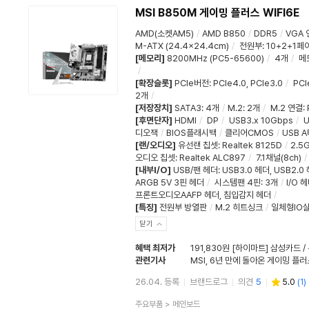
MSI B850M 게이밍 플러스 WIFI6E
AMD(소켓AM5)
/
AMD B850
/
DDR5
/
VGA 
M-ATX (24.4x24.4cm)
/
전원부
:
10+2+1페
[메모리]
8200MHz (PC5-65600)
/
4개
/
메
/
[확장슬롯]
PCIe버전: PCIe4.0, PCIe3.0
/
PCI
2개
/
[저장장치]
SATA3
:
4개
/
M.2
:
2개
/
M.2 연결
:
[후면단자]
HDMI
/
DP
/
USB3.x 10Gbps
/
U
디오잭
/
BIOS플래시백
/
클리어CMOS
/
USB 
[랜/오디오]
유선랜 칩셋
:
Realtek 8125D
/
2.5
오디오 칩셋
:
Realtek ALC897
/
7.1채널(8ch)
/
[내부I/O]
USB/팬 헤더:
USB3.0 헤더
,
USB2.0
ARGB 5V 3핀 헤더
/
시스템팬 4핀
: 3개
/
I/O 
프론트오디오AAFP 헤더
,
침입감지 헤더
/
[특징]
전원부 방열판
/
M.2 히트싱크
/
일체형IO
닫기
혜택 최저가
191,830원 [하이마트] 삼성카드 
관련기사
26.04. 등록
브랜드로그
의견
5
5.0
(
1
)
상
주요부품
>
메인보드