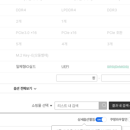
DDR4
LPDDR4
DDR3
2개
1개
PCIe3.0 x16
PCIe x16
PCIe 호환
5개
4개
3개
M.2 Key-E(모듈별매)
일체형IO실드
UEFI
SPS(DrMOS)
원
~
옵션 전체보기
쇼핑몰 선택
결과 내 검색
상세옵션펼침
쿠팡와우할인