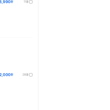
8,990
원
11몰
2,000
원
28몰