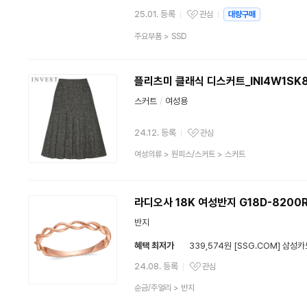
25.01. 등록
관심
대량구매
관심상품
상
주요부품
>
SSD
품
분
류
플리츠미 클래식 디스커트_INI4W1SK
스커트
/
여성용
24.12. 등록
관심
관심상품
상
여성의류
>
원피스/스커트
>
스커트
품
분
류
라디오사 18K 여성반지 G18D-8200
반지
혜택 최저가
339,574원 [SSG.COM] 삼성카
24.08. 등록
관심
관심상품
상
순금/주얼리
>
반지
품