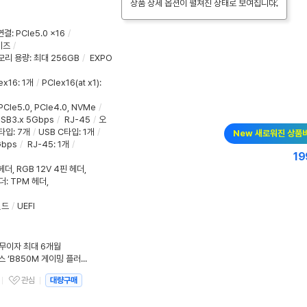
상품 상세 옵션이 펼쳐진 상태로 보여집니다.
연결
:
PCIe5.0 x16
/
이즈
/
모리 용량
:
최대 256GB
/
EXPO
ex16
:
1개
/
PCIex16(at x1):
 PCIe5.0, PCIe4.0,
NVMe
/
SB3.x 5Gbps
/
RJ-45
/
오
A타입
:
7개
/
USB C타입
:
1개
/
New 새로워진 상품
Gbps
/
RJ-45
:
1개
/
19
 헤더
,
RGB 12V 4핀 헤더
,
헤더: TPM 헤더,
실드
/
UEFI
/ 무이자 최대 6개월
MSI, 6년 만에 돌아온 게이밍 플러스 ‘B850M 게이밍 플러스 WIFI6E’ 출시
관심
대량구매
관심상품