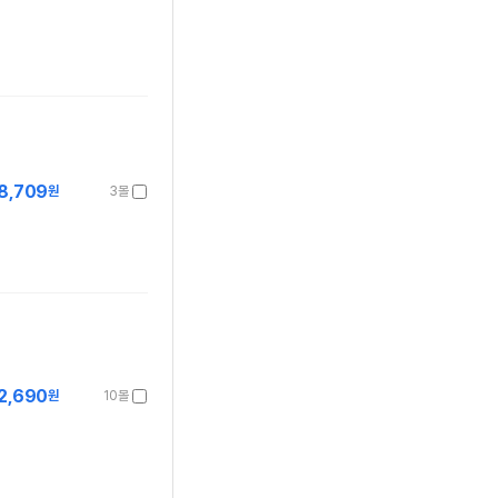
8,709
원
3몰
2,690
원
10몰