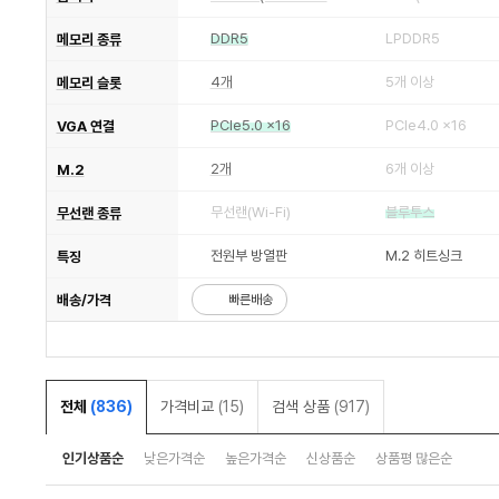
DDR5
LPDDR5
메모리 종류
4개
5개 이상
메모리 슬롯
PCIe5.0 x16
PCIe4.0 x16
VGA 연결
2개
6개 이상
M.2
무선랜(Wi-Fi)
블루투스
무선랜 종류
전원부 방열판
M.2 히트싱크
특징
배송/가격
빠른배송
전체
(836)
가격비교
(15)
검색 상품
(917)
인기상품순
낮은가격순
높은가격순
신상품순
상품평 많은순