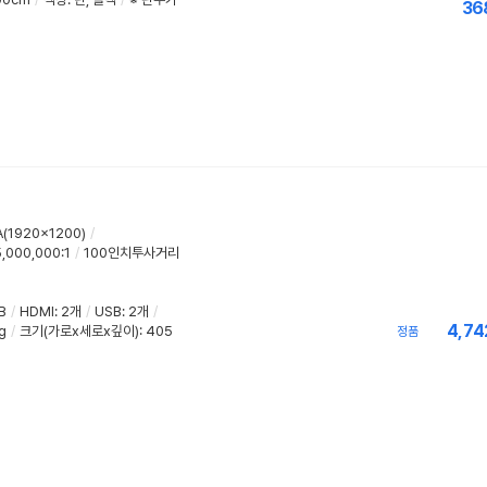
36
(1920x1200)
/
,000,000:1
/
100인치투사거리
B
/
HDMI
:
2개
/
USB
:
2개
/
4,74
g
/
크기(가로x세로x깊이): 405
정품