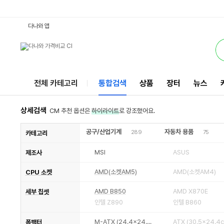
8200D : 다나와 통합검색
검색될 최소 가격 입력
검색될 최대 가격 입력
별점
별점
리뷰수
리뷰수
서비스
다나와 앱
전체 카테고리
통합검색
상품
장터
뉴스
상세검색
CM 추천 옵션은
하이라이트
로 강조했어요.
공구/산업기계
자동차 용품
289
75
카테고리
MSI
ASUS
제조사
AMD(소켓AM5)
AMD(소켓AM4)
CPU 소켓
AMD B850
AMD X870E
세부 칩셋
인텔 Z890
인텔 B860
M-ATX (24.4x24.4cm)
폼팩터