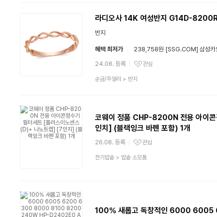
분
류
라디오사 14K 여성반지 G14D-8200
반지
혜택 최저가
238,758원 [SSG.COM] 삼성카
24.08. 등록
관심
관심상품
상
순금/주얼리
>
반지
품
분
류
코웨이 정품 CHP-8200N 전용 아이
인치] (블랙잉크 바펜 포함) 1개
26.08. 등록
관심
관심상품
상
전기밥솥
>
밥솥 소모품
품
분
류
100% 새롭고 독창적인 6000 6005 6