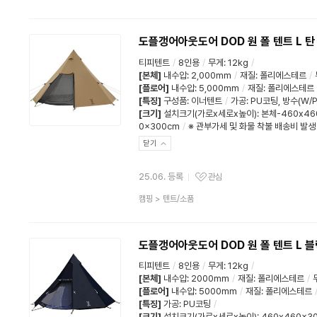
품
분
류
도플갱어아웃도어 DOD 원 폴 텐트 L 
티피텐트
/
8인용
/
무게
:
12kg
/
[본체]
내수압
:
2,000mm
/
재질
:
폴리에스테르
/
[플로어]
내수압
:
5,000mm
/
재질
:
폴리에스테르
[특징]
구성품
:
이너텐트
/
가공
:
PU코팅
,
방수(W/P
[크기]
설치크기(가로x세로x높이): 본체-460x460
0x300cm
/
※ 관부가세 및 화물 착불 배송비 발생
닫기
25.06. 등록
관심
관심상품
상
캠핑
>
텐트/소품
품
분
류
도플갱어아웃도어 DOD 원 폴 텐트 L 
티피텐트
/
8인용
/
무게
:
12kg
/
[본체]
내수압
:
2000mm
/
재질
:
폴리에스테르
/
[플로어]
내수압
:
5000mm
/
재질
:
폴리에스테르
[특징]
가공
:
PU코팅
/
[크기]
설치크기(가로x세로x높이): 460x460x3