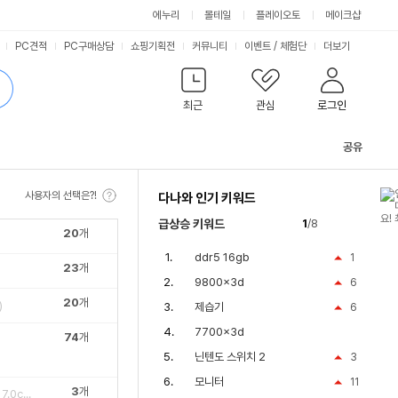
싫어요
좋아요
에누리
몰테일
플레이오토
메이크샵
PC견적
PC구매상담
쇼핑기획전
커뮤니티
이벤트
/
체험단
더보기
최근
관심
로그인
공유
관
련
사용자의 선택은?!
다나와 인기 키워드
컨
텐
급상승 키워드
1
/8
츠
20
개
ddr5 16gb
1
23
개
9800x3d
6
20
개
)
제습기
6
7700x3d
74
개
닌텐도 스위치 2
3
모니터
11
3
개
M-iTX (17.0x17.0cm)