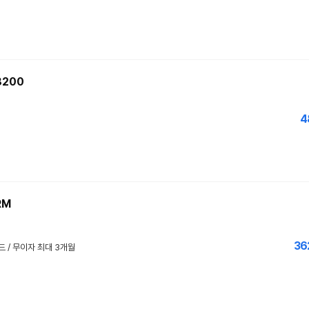
8200
4
RM
36
드 / 무이자 최대 3개월