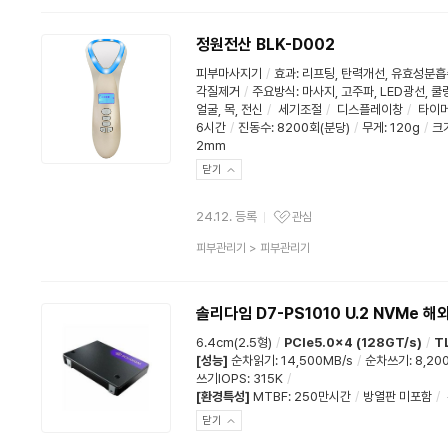
분
류
정원전산 BLK-D002
피부마사지기
/
효과
:
리프팅
,
탄력개선
,
유효성분흡
각질제거
/
주요방식
:
마사지
,
고주파
,
LED광선
,
쿨
얼굴
,
목
,
전신
/
세기조절
/
디스플레이창
/
타이
6시간
/
진동수
:
8200회(분당)
/
무게
:
120g
/
크기
2mm
닫기
24.12. 등록
관심
관심상품
상
피부관리기
>
피부관리기
품
분
류
솔리다임 D7-PS1010 U.2 NVMe 
6.4cm(2.5형)
/
PCIe5.0x4 (128GT/s)
/
T
[성능]
순차읽기
:
14,500MB/s
/
순차쓰기
:
8,20
쓰기IOPS
:
315K
/
[환경특성]
MTBF
:
250만시간
/
방열판 미포함
/
닫기