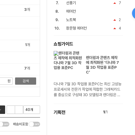
선풍기
7
3
개
에어컨
노트북
2
창문형 에어컨
4
쇼핑가이드
1
개
렌더링과 콘텐츠 제작
에 최적화된 '다나와 7
월 3D 작업용 표준P
7
개
C'
원
검색
다나와 7월 3D 작업용 표준PC는 최신 고성능
프로세서와 전문가 작업에 적합한 그래픽카드
를 중심으로 구성돼 3D 모델링과 렌더링은 물
론..
기획전
1
/1
배송비포함