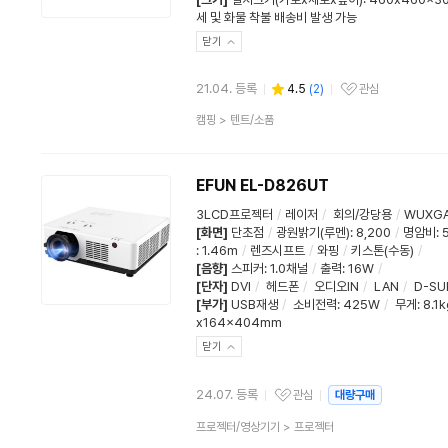
세 및 화물 착불 배송비 발생 가능
닫기
21.04. 등록
4.5
(
2
)
관심
관심상품
상
캠핑
>
텐트/소품
품
분
류
EFUN EL-D826UT
3LCD프로젝터
/
레이저
/
회의/강당용
/
WUXGA
[화면]
단초점
/
광원밝기(루멘)
:
8,200
/
명암비
:
5
:
1.46m
/
렌즈시프트
/
와핑
/
키스톤(수동)
/
[음향]
스피커
:
1.0채널
/
출력
:
16W
/
[단자]
DVI
/
헤드폰
/
오디오IN
/
LAN
/
D-SU
[부가]
USB재생
/
소비전력
:
425W
/
무게
:
8.1k
x164x404mm
닫기
24.07. 등록
관심
대량구매
관심상품
상
프로젝터/영상기기
>
프로젝터
품