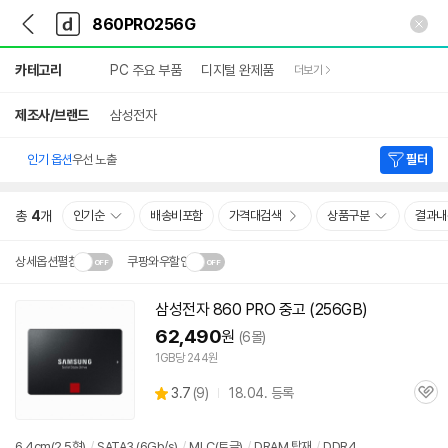
뒤
다
본문 바로가기
다
로
나
나
가
와
와
상
기
메
카테고리
PC 주요 부품
디지털 완제품
더보기
세
인
검
색
제조사/브랜드
삼성전자
인기 옵션
우선 노출
필터
총
4
개
인기순
배송비포함
가격대검색
상품구분
결과내
상세옵션펼침
쿠팡와우할인
설치 환경·지역에 따라
삼성전자 860 PRO 중고 (256GB)
닫
배송·설치비가 달라집니다.
62,490
원
(6몰)
기
1GB당 244원
상
3.7
(
9)
18.04. 등록
관
별
품
심
점
리
6.4cm(2.5형)
/
SATA3 (6Gb/s)
/
MLC(토글)
/
DRAM 탑재
/
DDR4