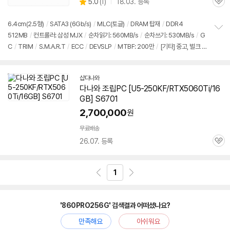
상
5.0
(
1)
18.03. 등록
품
관
별
의
품
심
점
견
리
6.4cm(2.5형)
/
SATA3 (6Gb/s)
/
MLC(토글)
/
DRAM 탑재
/
DDR4
뷰
512MB
/
컨트롤러: 삼성 MJX
/
순차읽기: 560MB/s
/
순차쓰기: 530MB/s
/
G
정
C
/
TRIM
/
S.M.A.R.T
/
ECC
/
DEVSLP
/
MTBF: 200만
/
[기타] 중고, 벌크 여
보
펼
부 확인요망
치
기
샵다나와
다나와 조립PC [U5-250KF/RTX5060Ti/16
GB] S6701
2,700,000
원
무료배송
26.07. 등록
관
심
1
'860PRO256G' 검색결과 어떠셨나요?
만족해요
아쉬워요