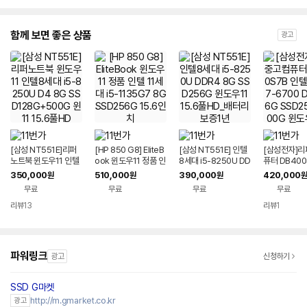
함께 보면 좋은 상품
광고
[삼성 NT551E]리퍼
[HP 850 G8] EliteB
[삼성 NT551E] 인텔
[삼성전자]리
노트북 윈도우11 인텔
ook 윈도우11 정품 인
8세대 i5-8250U DD
퓨터 DB400
8세대 i5-8250U D4
텔 11세대 i5-1135G
R4 8G SSD256G
텔6세대 i7-6
350,000
510,000
390,000
420,000
원
원
원
원
8G SSD128G+500
7 8G SSD256G 15.
윈도우11 15.6풀HD_
DR4 16G S
무료
무료
무료
무료
G 윈11 15.6풀HD
6인치
배터리 보증1년
G+500G 윈
슬림PC
리뷰
13
리뷰
1
파워링크
광고
신청하기
SSD G마켓
http://m.gmarket.co.kr
광고