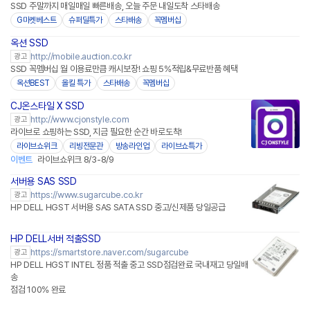
SSD 주말까지 매일매일 빠른배송, 오늘 주문 내일도착 스타배송
G마켓베스트
슈퍼딜특가
스타배송
꼭멤버십
옥션 SSD
http://mobile.auction.co.kr
광고
SSD 꼭멤버십 월 이용료만큼 캐시보장! 쇼핑 5%적립&무료반품 혜택
옥션BEST
올킬 특가
스타배송
꼭멤버십
CJ온스타일 X SSD
네이버페이
http://www.cjonstyle.com
광고
라이브로 쇼핑하는 SSD, 지금 필요한 순간 바로도착!
라이브쇼위크
리빙전문관
방송라인업
라이브쇼특가
이벤트
라이브쇼위크 8/3-8/9
서버용 SAS SSD
https://www.sugarcube.co.kr
광고
HP DELL HGST 서버용 SAS SATA SSD 중고/신제품 당일공급
HP DELL서버 적출SSD
네이버페이 플러스
https://smartstore.naver.com/sugarcube
광고
HP DELL HGST INTEL 정품 적출 중고 SSD점검완료 국내재고 당일배
송
점검 100% 완료