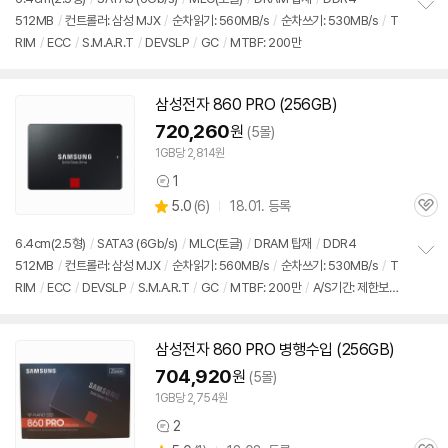
뷰
512MB
/
컨트롤러: 삼성 MJX
/
순차읽기: 560MB/s
/
순차쓰기: 530MB/s
/
T
정
RIM
/
ECC
/
S.M.A.R.T
/
DEVSLP
/
GC
/
MTBF: 200만
보
펼
치
기
삼성전자 860 PRO (256GB)
720,260
원
(5몰)
1GB당 2,814원
1
상
상
5.0
(
6)
18.01. 등록
품
관
별
의
품
심
점
견
6.4cm(2.5형)
/
SATA3 (6Gb/s)
/
MLC(토글)
/
DRAM 탑재
/
DDR4
리
512MB
/
컨트롤러: 삼성 MJX
/
순차읽기: 560MB/s
/
순차쓰기: 530MB/s
/
T
정
뷰
RIM
/
ECC
/
DEVSLP
/
S.M.A.R.T
/
GC
/
MTBF: 200만
/
A/S기간: 제한보증,
보
펼
5년
/
[기타] 구매전 병행수입 전환판매 여부 반드시 확인요망
치
기
삼성전자 860 PRO 병행수입 (256GB)
704,920
원
(5몰)
1GB당 2,754원
2
상