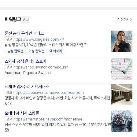
파워링크
광고
신청하기
론진 공식 온라인 부티크
https://www.longines.com/kr/
광고
남성 명품시계, 194년 전통의 스위스 워치 메이킹 브랜드
남성 컬렉션
여성 컬렉션
액세서리
스와치 공식 온라인스토어
https://shop.swatch.com/ko_kr/
광고
Audemars Piguet x Swatch
시계 매입&수리 시계거래소
https://cafe.naver.com/sweetdressroom
광고
명품시계 고가 매입과 명장급 수리! 25만 회원 시계 커뮤니티, 로렉스매입
&수리
모네타임 시계 쇼핑몰
네이버페이 플러스
https://smartstore.naver.com/monetime
광고
정품 스위스 오토매틱&데일리 워치! 이달의 특가 품목 10~15% 추가 할인
중!