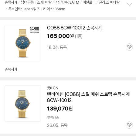
손목시계
/
남녀공용
/
소재: 메탈
/
기압방수: 3ATM
/
아날로그
/
글라스: 미네랄
/
무브먼트: Japan 쿼츠
/
케이스: 36mm
정
보
펼
치
CO88
8CW-10012
손목시계
기
165,000
원
(1몰)
18.04. 등록
관
심
손목시계
롯데ON
텐바이텐 [CO88] 스틸 메쉬 스트랩 손목시계
8CW-10012
139,070
원
무료배송
26.05. 등록
관
심