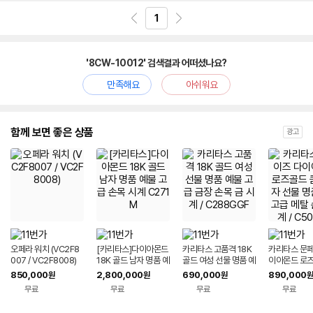
1
'8CW-10012' 검색결과 어떠셨나요?
만족해요
아쉬워요
함께 보면 좋은 상품
광고
오페라 워치 (VC2F8
[카리타스]다이아몬드
카리타스 고품격 18K
카리타스 문페
007 / VC2F8008)
18K 골드 남자 명품 예
골드 여성 선물 명품 예
이아몬드 로즈
물 고급 손목 시계 C2
물 고급 금장 손목 금
비 남자 선물
850,000
2,800,000
690,000
890,000
원
원
원
원
71M
시계 / C288GGF
고급 메탈 손목
무료
무료
무료
무료
C500BM