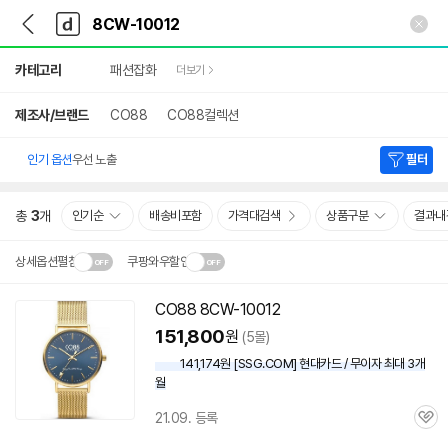
뒤
다
본문 바로가기
다
로
나
나
가
와
와
상
기
메
카테고리
패션잡화
더보기
세
인
검
색
제조사/브랜드
CO88
CO88컬렉션
인기 옵션
우선 노출
필터
총
3
개
인기순
배송비포함
가격대검색
상품구분
결과내
상세옵션펼침
쿠팡와우할인
설치 환경·지역에 따라
CO88
8CW-10012
닫
배송·설치비가 달라집니다.
151,800
원
(5몰)
기
141,174원 [SSG.COM] 현대카드 / 무이자 최대 3개
월
21.09. 등록
관
심