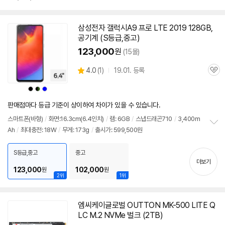
펼
치
기
삼성전자 갤럭시A9 프로 LTE 2019 128GB,
공기계 (S등급,중고)
123,000
원
(15몰)
상
4.0
(
1)
19.01. 등록
관
별
품
심
점
상
상
상
상
리
품
품
품
품
색
색
색
색
뷰
상
상
상
상
판매점마다 등급 기준이 상이하여 차이가 있을 수 있습니다.
스마트폰(바형)
/
화면:16.3cm(6.4인치)
/
램: 6GB
/
스냅드래곤710
/
3,400m
Ah
/
최대충전: 18W
/
무게: 173g
/
출시가: 599,500원
정
보
펼
S등급,중고
중고
치
더보기
기
123,000
102,000
원
원
2위
1위
엠씨케이글로벌 OUTTON MK-500 LITE Q
LC M.2 NVMe 벌크 (2TB)