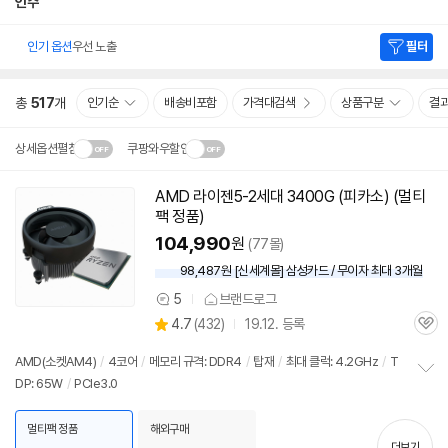
인수
인기 옵션
우선 노출
필터
총
517
개
인기순
배송비포함
가격대검색
상품구분
결
상세옵션펼침
쿠팡와우할인
설치 환경·지역에 따라
AMD 라이젠5-2세대 3400G (피카소) (멀티
닫
배송·설치비가 달라집니다.
팩 정품)
기
104,990
원
(77몰)
98,487원 [신세계몰] 삼성카드 / 무이자 최대 3개월
5
브랜드로그
상
상
4.7
(
432)
19.12. 등록
품
관
별
의
품
심
점
견
AMD(소켓AM4)
/
4코어
/
메모리 규격: DDR4
/
탑재
/
최대 클럭: 4.2GHz
/
T
리
DP: 65W
/
PCIe3.0
정
뷰
보
펼
멀티팩 정품
해외구매
치
더보기