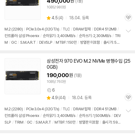
490,000
원
(1몰)
1GB당 980원
상
4.5
(
4)
18.04. 등록
관
별
품
심
점
M.2 (2280)
/
PCIe3.0x4 (32GT/s)
/
TLC
/
DRAM 탑재
/
DDR4 512MB
/
리
컨트롤러: 삼성 Phoenix
/
순차읽기: 3,400MB/s
/
순차쓰기: 2,300MB/s
/
TRI
정
뷰
M
/
GC
/
S.M.A.R.T
/
DEVSLP
/
MTBF: 150만
/
방열판 미포함
/
출시가: 59
보
펼
9,500원
치
기
삼성전자 970 EVO M.2 NVMe 병행수입 (25
0GB)
190,000
원
(1몰)
1GB당 760원
6
상
상
4.9
(
44)
18.04. 등록
품
관
별
의
품
심
점
견
M.2 (2280)
/
PCIe3.0x4 (32GT/s)
/
TLC
/
DRAM 탑재
/
DDR4 512MB
/
리
컨트롤러: 삼성 Phoenix
/
순차읽기: 3,400MB/s
/
순차쓰기: 1,500MB/s
/
DEV
정
뷰
SLP
/
TRIM
/
GC
/
S.M.A.R.T
/
MTBF: 150만
/
방열판 미포함
/
출시가: 599,
보
펼
500원
치