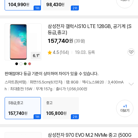
기
104,990
98,430
원
원
1위
2위
삼성전자 갤럭시S10 LTE 128GB, 공기계 (S
등급,중고)
157,740
원
(39몰)
상
4.5
(
164)
19.03. 등록
관
별
품
심
점
상
상
상
상
리
품
품
품
품
색
색
색
색
뷰
상
상
상
상
판매점마다 등급 기준이 상이하여 차이가 있을 수 있습니다.
스마트폰(바형)
/
화면:15.5cm(6.1인치)
/
램: 8GB
/
엑시노스9820
/
3,400mA
h
/
최대충전: 15W
/
무게: 157g
/
출시가: 1,056,000원
정
보
펼
S등급,중고
중고
+1
치
더보기
기
157,740
105,800
원
원
1위
2위
삼성전자 970 EVO M.2 NVMe 중고 (500G