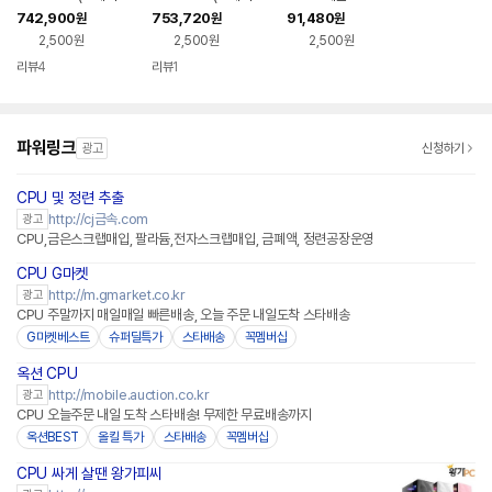
릿지) (멀티팩(정품))
릿지) (멀티팩(정품))
742,900
753,720
91,480
원
원
원
2,500원
2,500원
2,500원
리뷰
4
리뷰
1
파워링크
광고
신청하기
CPU 및 정련 추출
http://cj금속.com
광고
CPU,금은스크랩매입, 팔라듐,전자스크랩매입, 금폐액, 정련공장운영
CPU G마켓
http://m.gmarket.co.kr
광고
CPU 주말까지 매일매일 빠른배송, 오늘 주문 내일도착 스타배송
G마켓베스트
슈퍼딜특가
스타배송
꼭멤버십
옥션 CPU
http://mobile.auction.co.kr
광고
CPU 오늘주문 내일 도착 스타배송! 무제한 무료배송까지
옥션BEST
올킬 특가
스타배송
꼭멤버십
CPU 싸게 살땐 왕가피씨