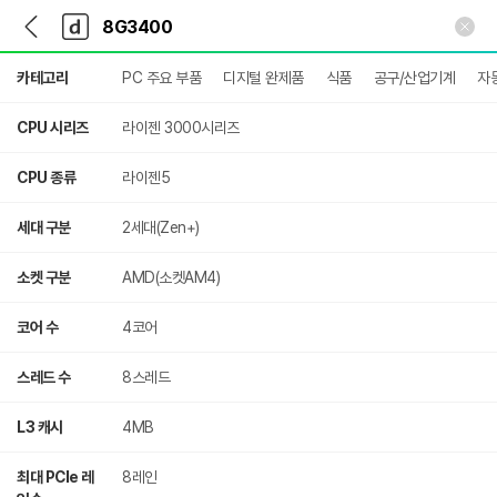
뒤
다
본문 바로가기
다
로
나
나
가
와
와
상
기
메
카테고리
PC 주요 부품
디지털 완제품
식품
공구/산업기계
자
세
인
검
색
CPU 시리즈
라이젠 3000시리즈
CPU 종류
라이젠5
세대 구분
2세대(Zen+)
소켓 구분
AMD(소켓AM4)
코어 수
4코어
스레드 수
8스레드
L3 캐시
4MB
최대 PCIe 레
8레인