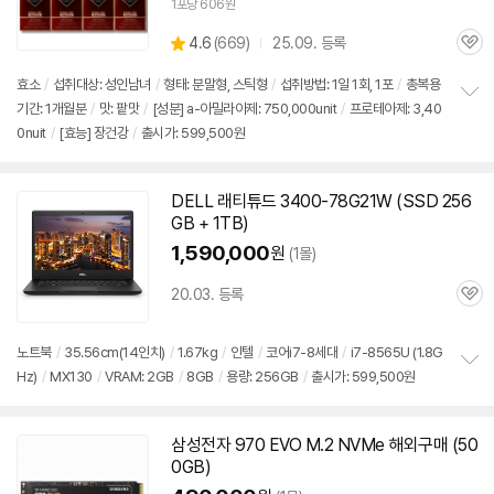
1포당 606원
상
4.6
(
669)
25.09. 등록
관
별
품
심
점
효소
/
섭취대상: 성인남녀
/
형태: 분말형, 스틱형
/
섭취방법: 1일 1회, 1포
/
총복용
리
기간: 1개월분
/
맛: 팥맛
/
[성분] a-아밀라아제: 750,000unit
/
프로테아제: 3,40
정
뷰
0nuit
/
[효능] 장건강
/
출시가: 599,500원
보
펼
치
기
DELL 래티튜드 3400-78G21W (SSD 256
GB + 1TB)
1,590,000
원
(1몰)
20.03. 등록
관
심
노트북
/
35.56cm(14인치)
/
1.67kg
/
인텔
/
코어i7-8세대
/
i7-8565U (1.8G
Hz)
/
MX130
/
VRAM: 2GB
/
8GB
/
용량: 256GB
/
출시가: 599,500원
정
보
펼
치
삼성전자 970 EVO M.2 NVMe 해외구매 (50
기
0GB)