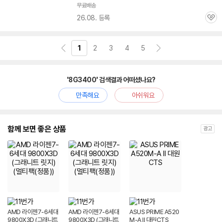
무료배송
26.08. 등록
관
심
1
2
3
4
5
'8G3400' 검색결과 어떠셨나요?
만족해요
아쉬워요
함께 보면 좋은 상품
광고
AMD 라이젠7-6세대
AMD 라이젠7-6세대
ASUS PRIME A520
9800X3D (그래니트
9800X3D (그래니트
M-A II 대원CTS