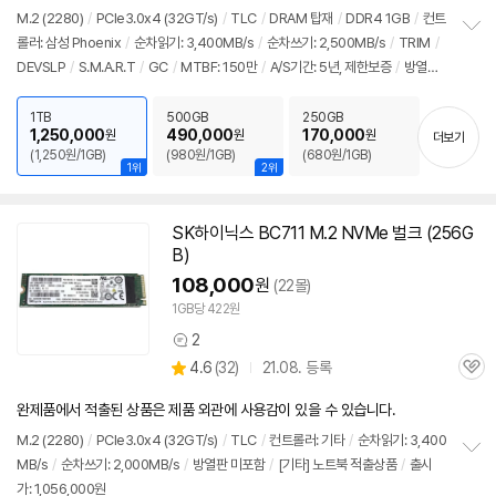
품
심
점
견
M.2 (2280)
/
PCIe3.0x4 (32GT/s)
/
TLC
/
DRAM 탑재
/
DDR4 1GB
/
컨트
리
롤러: 삼성 Phoenix
/
순차읽기: 3,400MB/s
/
순차쓰기: 2,500MB/s
/
TRIM
/
정
뷰
DEVSLP
/
S.M.A.R.T
/
GC
/
MTBF: 150만
/
A/S기간: 5년, 제한보증
/
방열판
보
펼
미포함
/
[기타] 구매전 병행수입 전환판매 여부 반드시 확인요망
/
출시가: 1,056,0
치
00원
1TB
500GB
250GB
기
1,250,000
490,000
170,000
원
원
원
더보기
(1,250원/1GB)
(980원/1GB)
(680원/1GB)
1위
2위
SK하이닉스 BC711 M.2 NVMe 벌크 (256G
B)
108,000
원
(22몰)
1GB당 422원
2
상
상
4.6
(
32)
21.08. 등록
품
관
별
의
품
심
점
견
완제품에서 적출된 상품은 제품 외관에 사용감이 있을 수 있습니다.
리
뷰
M.2 (2280)
/
PCIe3.0x4 (32GT/s)
/
TLC
/
컨트롤러: 기타
/
순차읽기: 3,400
MB/s
/
순차쓰기: 2,000MB/s
/
방열판 미포함
/
[기타] 노트북 적출상품
/
출시
정
가: 1,056,000원
보