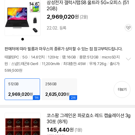
기
삼성전자 갤럭시탭S8 울트라 5G+오피스 (51
2GB)
2,969,020
원
(2몰)
22.02. 등록
관
심
상
품
색
상
판매처에 따라 필름과 마우스의 종류가 상이할 수 있는 점 참고부탁드립니다.
태블릿PC
/
5G
/
14.6인치
/
120Hz
/
램: 16GB
/
용량: 512GB
/
microSD지
원
/
스냅드래곤8 Gen1
/
11,200mAh
/
최대충전: 45W
/
무게: 726g
/
출시가:
정
599,500원
보
펼
치
512GB
256GB
기
더보기
2,969,020
2,625,020
원
원
1위
2위
세부정보 열기/접기
코스팜 그레인온 파로효소 레드 캡슐레이션 3g
30포 (8개)
145,440
원
(1몰)