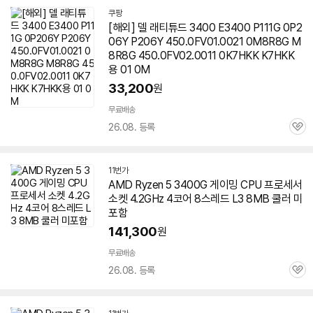
기
쿠팡
[해외] 델 래티튜드 3400 E3400 P111G 0P2
06Y P206Y 450.0FV01.0021 0M8R8G M
8R8G 450.0FV02.0011 0K7HKK K7HKK
용 01 0M
33,200
원
무료배송
26.08. 등록
관
심
11번가
AMD Ryzen 5 3400G 게이밍 CPU 프로세서
소켓 4.2GHz 4코어 8스레드 L3 8MB 쿨러 미
포함
141,300
원
무료배송
26.08. 등록
관
심