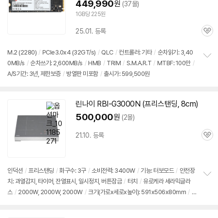
449,990
원
(37몰)
1GB당 225원
25.01. 등록
관
심
M.2 (2280)
/
PCIe3.0x4 (32GT/s)
/
QLC
/
컨트롤러: 기타
/
순차읽기: 3,40
0MB/s
/
순차쓰기: 2,600MB/s
/
HMB
/
TRIM
/
S.M.A.R.T
/
MTBF: 100만
/
정
A/S기간: 3년, 제한보증
/
방열판 미포함
/
출시가: 599,500원
보
펼
치
기
린나이 RBI-G3000N (프리스탠딩, 8cm)
500,000
원
(2몰)
21.10. 등록
관
심
인덕션
/
프리스탠딩
/
화구수: 3구
/
소비전력: 3400W
/
기능: 터보모드
/
안전장
치: 과열감지, 타이머, 잔열표시, 일시정지, 버튼잠금
/
터치
/
유로케라 세라믹글라
정
스
/
2000W, 2000W, 2000W
/
크기(가로x세로x높이): 591x506x80mm
/
보
펼
출시가: 599,500원
치