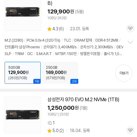
B)
129,900
원
(5몰)
1GB당 260원
상
4.3
(
6)
23.01. 등록
관
별
품
심
점
M.2 (2280)
/
PCIe3.0x4 (32GT/s)
/
TLC
/
DRAM 탑재
/
DDR4 512MB
/
리
컨트롤러: 삼성 Phoenix
/
순차읽기: 3,400MB/s
/
순차쓰기: 2,300MB/s
/
DEV
정
뷰
SLP
/
TRIM
/
GC
/
S.M.A.R.T
/
MTBF: 150만
/
방열판 미포함
/
출시가: 1,05
보
펼
6,000원
치
500GB
250GB
기
129,900
169,000
원
원
더보기
(260원/1GB)
(676원/1GB)
1위
2위
삼성전자 970 EVO M.2 NVMe (1TB)
1,250,000
원
(1몰)
1GB당 1,250원
1
상
상
5.0
(
2)
18.04. 등록
품
관
별
의