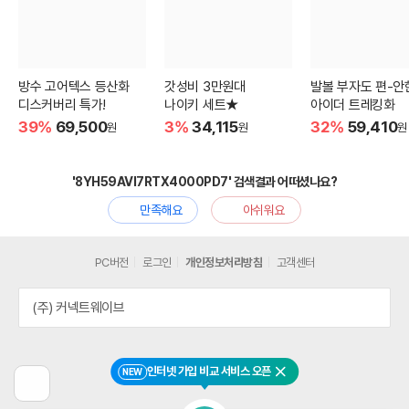
방수 고어텍스 등산화
갓성비 3만원대
발볼 부자도 편-안
디스커버리 특가!
나이키 세트★
아이더 트레킹화
39%
69,500
3%
34,115
32%
59,410
원
원
원
'8YH59AVI7RTX4000PD7' 검색결과 어떠셨나요?
만족해요
아쉬워요
PC버전
로그인
개인정보처리방침
고객센터
(주) 커넥트웨이브
인터넷 가입 비교 서비스 오픈
NEW
닫기
이
전