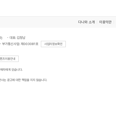
다나와 소개
이용약관
차)
대표: 김정남
부가통신사업: 제003081호
사업자정보확인
텐츠이용안내
판매자에게 있습니다.
본사는 광고에 대한 책임을 지지 않습니다.