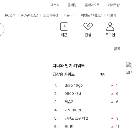
에누리
몰테일
플레이오토
메이크샵
PC견적
PC구매상담
쇼핑기획전
커뮤니티
이벤트
/
체험단
더보기
최근
관심
로그인
공유
관
련
다나와 인기 키워드
컨
텐
급상승 키워드
1
/8
츠
ddr5 16gb
1
9800x3d
6
제습기
6
7700x3d
닌텐도 스위치 2
3
모니터
11