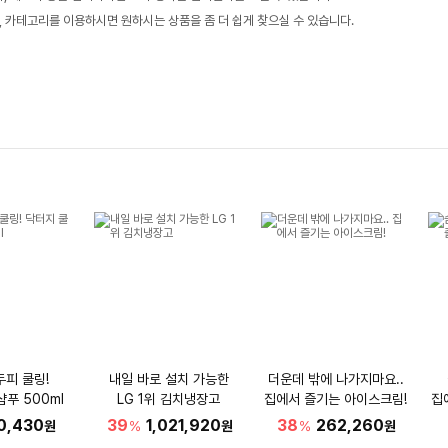
, 카테고리를 이용하시면 원하시는 상품을 좀 더 쉽게 찾으실 수 있습니다.
두피 쿨링!
내일 바로 설치 가능한
더운데 밖에 나가지마요..
샴푸 500ml
LG 1위 김치냉장고
집에서 즐기는 아이스크림!
집
0,430
39
1,021,920
38
262,260
원
%
원
%
원