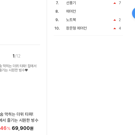
선풍기
7
에어컨
노트북
2
창문형 에어컨
4
1
/12
숨 막히는 더위 타파!
에서 즐기는 시원한 빙수
♥
46
69,900
%
원