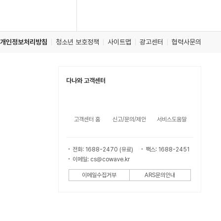
개인정보처리방침
청소년 보호정책
사이트맵
광고센터
협력사문의
다나와 고객센터
고객센터 홈
신고/문의/제안
서비스도움말
전화: 1688-2470 (유료)
팩스: 1688-2451
이메일: cs@cowave.kr
이메일수집거부
ARS문의안내