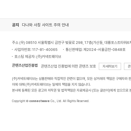
공지
다나와 사칭 사이트 주의 안내
주소 (우) 08510 서울특별시 금천구 벚꽃로 298, 17층(가산동, 대륭포스트타워6
사업자번호: 117-81-40065
통신판매업: 제2024-서울금천-0848호
호스팅 제공자: (주)커넥트웨이브
콘텐츠산업진흥법
콘텐츠산업 진흥법에 의한 콘텐츠 보호
자세히보기
콘
(주)커넥트웨이브는 상품판매와 직접적인 관련이 없으며, 모든 상거래의 책임은 구매자와 
이에 대해 (주)커넥트웨이브는 일체의 책임을 지지 않습니다.
본사에 등록된 모든 광고와 저작권 및 법적책임은 자료제공사 (또는 글쓴이)에게 있으므로 
Copyright ©
connectwave
Co., Ltd. All Rights Reserved.