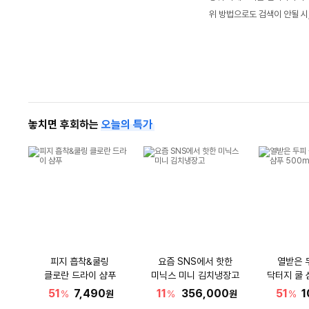
위 방법으로도 검색이 안될 시
놓치면 후회하는
오늘의 특가
피지 흡착&쿨링
요즘 SNS에서 핫한
열받은 
클로란 드라이 샴푸
미닉스 미니 김치냉장고
닥터지 쿨 
51
7,490
11
356,000
51
1
%
원
%
원
%