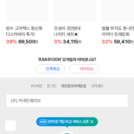
방수 고어텍스 등산화
갓성비 3만원대
발볼 부자도 편-안
디스커버리 특가!
나이키 세트★
아이더 트레킹화
39%
69,500
3%
34,115
32%
59,410
원
원
원
'A9A9100N' 검색결과 어떠셨나요?
만족해요
아쉬워요
PC버전
로그인
개인정보처리방침
고객센터
(주) 커넥트웨이브
인터넷 가입 비교 서비스 오픈
NEW
닫기
이
전