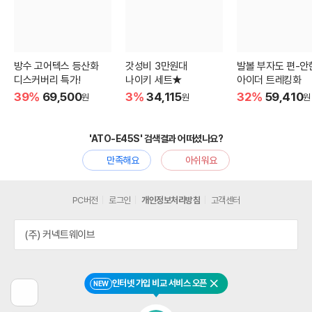
방수 고어텍스 등산화
갓성비 3만원대
발볼 부자도 편-안
디스커버리 특가!
나이키 세트★
아이더 트레킹화
39%
69,500
3%
34,115
32%
59,410
원
원
원
'ATO-E45S' 검색결과 어떠셨나요?
만족해요
아쉬워요
PC버전
로그인
개인정보처리방침
고객센터
(주) 커넥트웨이브
인터넷 가입 비교 서비스 오픈
NEW
닫기
이
전