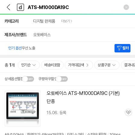
뒤
다
본문 바로가기
다
로
나
나
가
와
와
상
기
메
카테고리
디지털 완제품
더보기
세
인
검
색
제조사/브랜드
오토베이스
인기 옵션
우선 노출
필터
총
1
개
인기순
배송비포함
가격대검색
상품구분
결과내
상세옵션펼침
쿠팡와우할인
설치 환경·지역에 따라
오토베이스
ATS-M1000DA19C
(기본)
닫
배송·설치비가 달라집니다.
단종
기
15.06. 등록
관
심
A9 (1.0GHz)
/
화면크기: 48cm(19인치)
/
터치 스크린
/
스피커내장형
/
1Gbps