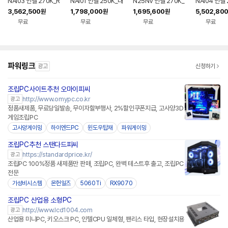
NAI03 인텔 270K_R
NAI01 인텔 250K_내
N25NV 인텔 270K_
NAI04 인텔 
TX 5070_RAM 32
장VGA_RAM 32G_
내장VGA_RAM 16G
TX5080_6
3,562,500
1,798,000
1,695,600
5,502,80
원
원
원
G_SSD 1TB AI PC
SSD 1TB AI PC 사무
B_SSD 512GB AI P
AI 생성 딥러
무료
무료
무료
무료
딥러닝 데스크탑 완본
용 데스크탑 완본체 조
C 사무용PC 데스크탑
집 3D 작업
체 조립PC
립PC
반본체 완본체
PC
파워링크
광고
신청하기
조립PC사이트추천 오마이피씨
http://www.omypc.co.kr
광고
정품새제품, 무료당일발송, 무이자할부행사, 2%할인쿠폰지급, 고사양3D
게임조립PC
고사양게이밍
하이엔드PC
윈도우탑재
파워게이밍
조립PC추천 스탠다드피씨
https://standardprice.kr/
광고
조립PC 100%정품 새제품만 판매, 조립PC, 완벽 테스트후 출고, 조립PC
전문
가성비시스템
몬헌일즈
5060Ti
RX9070
조립PC 산업용 소형PC
http://www.lcd1004.com
광고
산업용 미니PC, 키오스크 PC, 인텔CPU 일체형, 팬리스 타입, 현장설치용