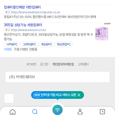
컴퓨터할인매장 대한컴퓨터
http://www.daehancomputer.co.kr
광고
창립41주년 30~50% 할인행사중 AIPC 50만에서 900만원까지 전시판매
365일 상담가능 세원컴퓨터
http://www.swcom.co.kr
광고
용산전자상가, 조립PC싼곳, 365일상담가능, 당일 매장상담 및 방문 퀵 수
령가능
사무용PC
그래픽용PC
게임용PC
영상편집PC
이벤트
각종 이벤트 진행중
PC버전
로그인
개인정보처리방침
고객센터
(주) 커넥트웨이브
인터넷 가입 비교 서비스 오픈
NEW
닫기
이
전
페
이
지