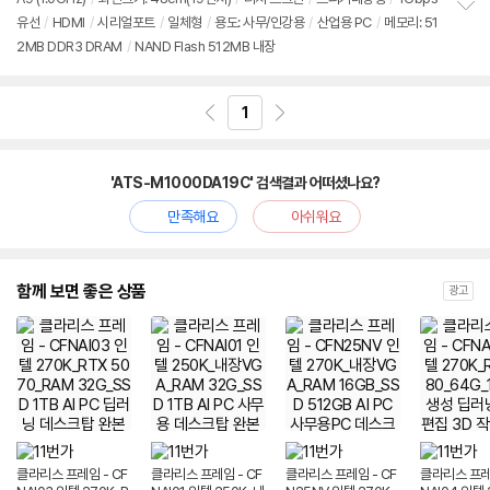
유선
/
HDMI
/
시리얼포트
/
일체형
/
용도: 사무/인강용
/
산업용 PC
/
메모리: 51
정
2MB DDR3 DRAM
/
NAND Flash 512MB 내장
보
펼
치
기
1
'ATS-M1000DA19C' 검색결과 어떠셨나요?
만족해요
아쉬워요
함께 보면 좋은 상품
광고
클라리스 프레임 - CF
클라리스 프레임 - CF
클라리스 프레임 - CF
클라리스 프레임