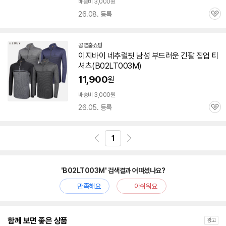
배송비 3,000원
26.08. 등록
관
심
공영홈쇼핑
이지바이 네추럴핏 남성 부드러운 긴팔 집업 티
셔츠(
B02LT003M
)
11,900
원
배송비 3,000원
26.05. 등록
관
심
1
'B02LT003M' 검색결과 어떠셨나요?
만족해요
아쉬워요
함께 보면 좋은 상품
광고