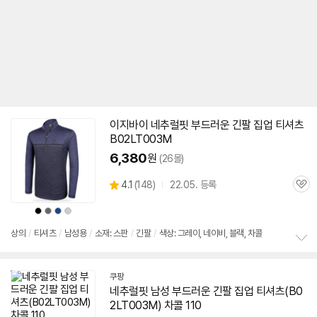
이지바이 네추럴핏 부드러운 긴팔 집업 티셔츠
B02LT003M
6,380
원
(26몰)
상
4.1
(
148)
22.05. 등록
관
별
품
심
점
상
상
상
상
리
품
품
품
품
색
색
색
색
뷰
상
상
상
상
상의
/
티셔츠
/
남성용
/
소재: 스판
/
긴팔
/
색상: 그레이, 네이비, 블랙, 차콜
정
보
쿠팡
펼
네추럴핏 남성 부드러운 긴팔 집업 티셔츠(
B0
치
기
2LT003M
) 차콜 110