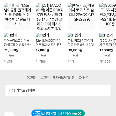
타이틀리스트 남여공
[2장] MACCI(마찌)
[예일키즈] 예일 아치
[30%쿠폰][P
용 골프웨어 반팔 카라
여름 ROKA 로카 망사
로고 하프 슬리브 2PA
시즌 오프! 점
티 남성 여성 반팔 골프
반팔 기능성 냉감 쿨링
CK YJPT2PE2329
셔츠/티셔츠/
79,800
17,800
39,000
17,000
원
원
원
원
티셔츠
코리아 아미 티셔츠 야
2
外 100종 택
무료
무료
무료
무료
외 스포츠 작업복
리뷰
15
리뷰
166
리뷰
1
리뷰
999+
PC버전
로그인
개인정보처리방침
고객센터
(주) 커넥트웨이브
인터넷 가입 비교 서비스 오픈
NEW
닫기