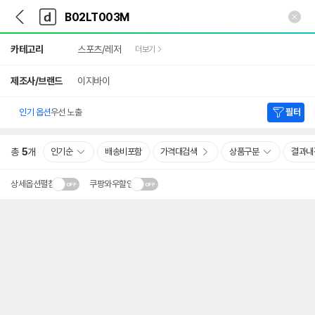
뒤
다
본문 바로가기
다
로
나
나
가
와
와
상
기
메
카테고리
스포츠/레저
더보기
세
인
검
색
제조사/브랜드
이지바이
인기 옵션
우선 노출
필터
총
5
개
인기순
배송비포함
가격대검색
상품구분
결과내
상세옵션펼침
쿠팡와우할인