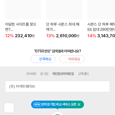
아담한 사이즈를 찾으
단 하루 시몬스 최대 혜
시몬스 단 하루 혜택
면?
택가
SS 침대 290만원
3인용 비건가죽 소파
침대+협탁 230만원대
12%
232,410
13%
2,610,000
14%
3,143,7
원
원
'D750싼곳' 검색결과 어떠셨나요?
만족해요
아쉬워요
PC버전
로그인
개인정보처리방침
고객센터
(주) 커넥트웨이브
인터넷 가입 비교 서비스 오픈
NEW
닫기
이
전