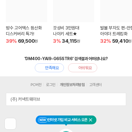
방수 고어텍스 등산화
갓성비 3만원대
발볼 부자도 편-안
디스커버리 특가!
나이키 세트★
아이더 트레킹화
39%
69,500
3%
34,115
32%
59,410
원
원
원
'DM400-YAI9-G65STR6' 검색결과 어떠셨나요?
만족해요
아쉬워요
PC버전
로그인
개인정보처리방침
고객센터
(주) 커넥트웨이브
인터넷 가입 비교 서비스 오픈
NEW
닫기
이
전