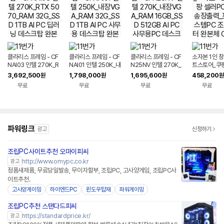
클라리스 프레임 - CF
클라리스 프레임 - CF
클라리스 프레임 - CF
소자본 1인 
NAI03 인텔 270K_R
NAI01 인텔 250K_내
N25NV 인텔 270K_
트스토어_쿠팡
TX 5070_RAM 32
장VGA_RAM 32G_
내장VGA_RAM 16G
C_택배 송장
3,692,500
1,798,000
1,695,600
458,200
원
원
원
원
G_SSD 1TB AI PC
SSD 1TB AI PC 사무
B_SSD 512GB AI P
스 시스템PC
무료
무료
무료
무료
딥러닝 데스크탑 완본
용 데스크탑 완본체 조
C 사무용PC 데스크탑
터 완본체 C
체 조립PC
립PC
반본체 완본체
파워링크
광고
신청하기
조립PC사이트추천 오마이피씨
http://www.omypc.co.kr
광고
정품새제품, 무료당일발송, 무이자할부, 조립PC, 고사양게임, 조립PC사
이트추천.
고사양게이밍
하이엔드PC
윈도우탑재
파워게이밍
조립PC추천 스탠다드피씨
https://standardprice.kr/
광고