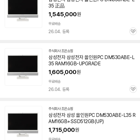
35
正品
버
페
1,545,000
원
이
무료배송
26.04. 등록
관
심
주식회사 조은쇼핑
네
삼성전자 삼성전자 올인원PC
DM530ABE-L
이
35
RAM16GB-UPGRADE
버
페
1,605,000
원
이
무료배송
26.04. 등록
관
심
주식회사 조은쇼핑
네
삼성전자 삼성 올인원PC
DM530ABE-L35
R
이
AM16GB+SSD512GB(UP)
버
페
1,715,000
원
이
무료배송