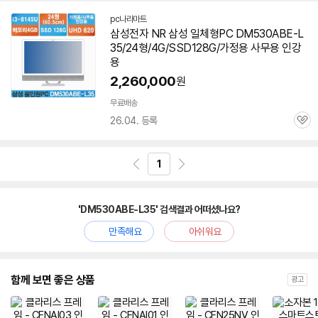
pc나라마트
네
삼성전자 NR 삼성 일체형PC DM530ABE-L
이
35/24형/4G/SSD128G/가정용 사무용 인강
버
페
용
이
2,260,000
원
무료배송
26.04. 등록
관
심
1
'DM530ABE-L35' 검색결과 어떠셨나요?
만족해요
아쉬워요
함께 보면 좋은 상품
광고