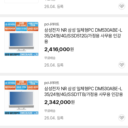
26.04. 등록
관
심
pc나라마트
네
삼성전자 NR 삼성 일체형PC DM530ABE-L
이
35/24형/4G/SSD512G/가정용 사무용 인강
버
페
용
이
2,416,000
원
무료배송
26.04. 등록
관
심
pc나라마트
네
삼성전자 NR 삼성 일체형PC DM530ABE-L
이
35/24형/4G/SSD1TB/가정용 사무용 인강용
버
페
2,342,000
원
이
무료배송
26.04. 등록
관
심