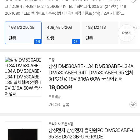
뷰
크
/
DDR4
/
4GB
/
M.2
/
256GB
/
INTEL
/
화면크기: 60.5cm(24인치)
/
19
정
20x1080
/
LED 백라이트
/
눈부심방지
/
광시야각
/
틸트(상하)
/
스피커 내장
보
펼
형
/
1Gbps 유선
/
802.11ac(Wi-Fi 5) 무선
/
블루투스
/
HDMI
/
USB3.x 5Gb
치
ps
/
웹캠
/
마이크 내장
/
DC
/
일체형
/
7.11kg
/
용도: 사무/인강용
4GB, M2 256GB
4GB, M2 512GB
4GB, M2 1TB
8GB, M2 
기
더보기
단종
단종
단종
단종
1위
2위
쿠팡
삼성 DM530ABE-L34 DM530ABE-L34A
DM530ABE-L34T
DM530ABE-L35
일체
형PC전용 19V 3.16A 60W 국산어댑터
18,000
원
무료배송
26.06. 등록
관
심
주식회사 조은쇼핑
네
삼성전자 삼성전자 올인원PC
DM530ABE-L
이
35
SSD512GB-UPGRADE
버