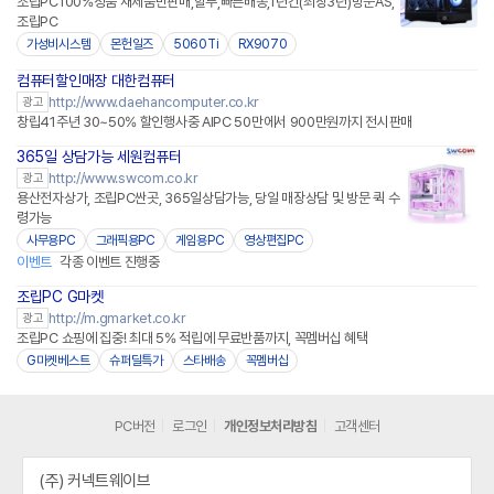
조립PC100%정품 새제품만판매,할부,빠른배송,1년간(최장3년)방문AS,
조립PC
가성비시스템
몬헌일즈
5060Ti
RX9070
컴퓨터할인매장 대한컴퓨터
http://www.daehancomputer.co.kr
광고
창립41주년 30~50% 할인행사중 AIPC 50만에서 900만원까지 전시판매
365일 상담가능 세원컴퓨터
http://www.swcom.co.kr
광고
용산전자상가, 조립PC싼곳, 365일상담가능, 당일 매장상담 및 방문 퀵 수
령가능
사무용PC
그래픽용PC
게임용PC
영상편집PC
이벤트
각종 이벤트 진행중
조립PC G마켓
http://m.gmarket.co.kr
광고
조립PC 쇼핑에 집중! 최대 5% 적립에 무료반품까지, 꼭멤버십 혜택
G마켓베스트
슈퍼딜특가
스타배송
꼭멤버십
PC버전
로그인
개인정보처리방침
고객센터
(주) 커넥트웨이브