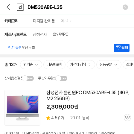
뒤
다
본문 바로가기
다
로
나
나
가
와
와
상
기
메
카테고리
디지털 완제품
더보기
세
인
검
색
제조사/브랜드
삼성전자
올인원PC
인기 옵션
우선 노출
필터
총
13
개
인기순
배송비포함
가격대검색
상품구분
결과
상세옵션펼침
쿠팡와우할인
설치 환경·지역에 따라
삼성전자 올인원PC
DM530ABE-L35
(4GB,
닫
배송·설치비가 달라집니다.
M2 256GB)
기
2,309,000
원
상
4.5
(
12)
20.01. 등록
관
별
품
심
점
리
i3-8145U
/
UHD 620
/
윈도우10
/
인텔
/
코어 8세대
/
코어i3
/
위스키레이