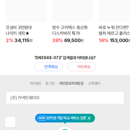
갓성비 3만원대
방수 고어텍스 등산화
바로 누워 잔다면?
나이키 세트★
디스커버리 특가!
템퍼 에르고 플러스
2%
34,115
39%
69,500
16%
153,000
원
원
'DN3948-072' 검색결과 어떠셨나요?
만족해요
아쉬워요
PC버전
로그인
개인정보처리방침
고객센터
(주) 커넥트웨이브
인터넷 가입 비교 서비스 오픈
NEW
닫기
이
전