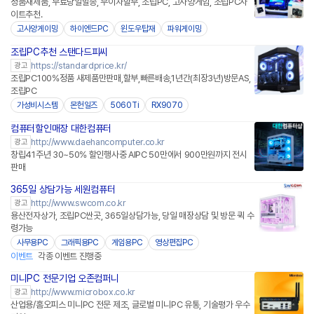
정품새제품, 무료당일발송, 무이자할부, 조립PC, 고사양게임, 조립PC사
이트추천.
고사양게이밍
하이엔드PC
윈도우탑재
파워게이밍
조립PC추천 스탠다드피씨
https://standardprice.kr/
광고
조립PC100%정품 새제품만판매,할부,빠른배송,1년간(최장3년)방문AS,
조립PC
가성비시스템
몬헌일즈
5060Ti
RX9070
컴퓨터할인매장 대한컴퓨터
http://www.daehancomputer.co.kr
광고
창립41주년 30~50% 할인행사중 AIPC 50만에서 900만원까지 전시
판매
365일 상담가능 세원컴퓨터
http://www.swcom.co.kr
광고
용산전자상가, 조립PC싼곳, 365일상담가능, 당일 매장상담 및 방문 퀵 수
령가능
사무용PC
그래픽용PC
게임용PC
영상편집PC
이벤트
각종 이벤트 진행중
미니PC 전문기업 오존컴퍼니
http://www.microbox.co.kr
광고
산업용/홈오피스 미니PC 전문 제조, 글로벌 미니PC 유통, 기술평가 우수