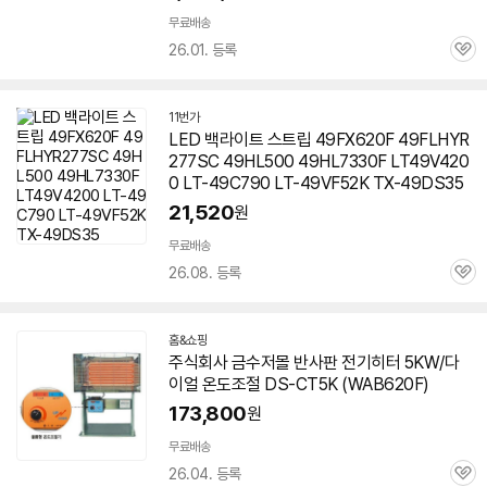
무료배송
26.01. 등록
관
심
11번가
LED 백라이트 스트립 49FX620F 49FLHYR
277SC 49HL500 49HL7330F LT49V420
0 LT-49C790 LT-49VF52K TX-49DS35
21,520
원
무료배송
26.08. 등록
관
심
홈&쇼핑
주식회사 금수저몰 반사판 전기히터 5KW/다
이얼 온도조절 DS-CT5K (WAB620F)
173,800
원
무료배송
26.04. 등록
관