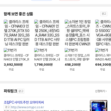
함께 보면 좋은 상품
광고
클라리스 프레임 - CF
클라리스 프레임 - CF
소자본 1인 창업_스마
클라리스 와이즈
NAI03 인텔 270K_R
NAI01 인텔 250K_내
트스토어_쿠팡 셀러P
WN20 AMD
TX 5070_RAM 32
장VGA_RAM 32G_
C_택배 송장출력_포
GT+내장VG
3,692,500
1,798,000
458,200
694,300
원
원
원
원
G_SSD 1TB AI PC
SSD 1TB AI PC 사무
스 시스템PC 조립컴퓨
+256GB 
무료
무료
무료
무료
딥러닝 데스크탑 완본
용 데스크탑 완본체 조
터 완본체 CWN21
조립PC 데스
체 조립PC
립PC
컴퓨터 완본
파워링크
광고
신청하기
조립PC사이트추천 오마이피씨
http://www.omypc.co.kr
광고