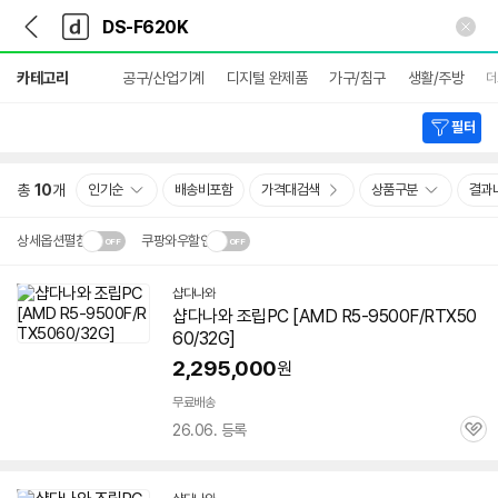
뒤
다
본문 바로가기
다
로
나
나
가
와
와
상
기
메
카테고리
공구/산업기계
디지털 완제품
가구/침구
생활/주방
더
세
인
검
색
필터
총
10
개
인기순
배송비포함
가격대검색
상품구분
결과
상세옵션펼침
쿠팡와우할인
설치 환경·지역에 따라
샵다나와
닫
배송·설치비가 달라집니다.
샵다나와 조립PC [AMD R5-9500F/RTX50
기
60/32G]
2,295,000
원
무료배송
26.06. 등록
관
심