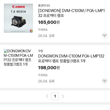
통큰미디어
네
[DONGWON]
DVM-C100M
/ POA-LMP1
이
32 프로젝터 램프
버
페
165,600
원
이
무료배송
26.04. 등록
관
심
쿠팡
DONGWON
DVM-C100M
POA-LMP132
프로젝터 램프 정품벌크램프 1개
198,000
원
무료배송
26.04. 등록
관
심
1