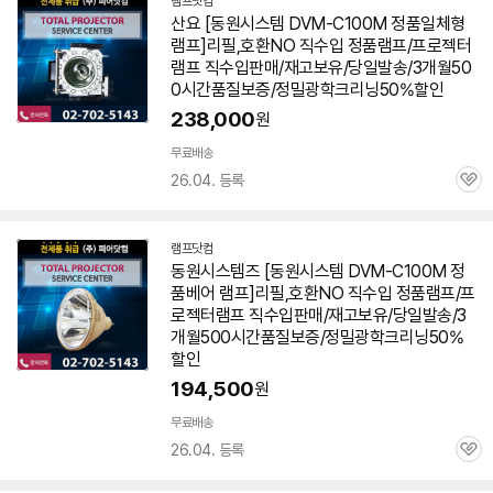
램프닷컴
네
산요 [동원시스템
DVM-C100M
정품일체형
이
램프]리필,호환NO 직수입 정품램프/프로젝터
버
페
램프 직수입판매/재고보유/당일발송/3개월50
이
0시간품질보증/정밀광학크리닝50%할인
238,000
원
무료배송
26.04. 등록
관
심
램프닷컴
네
동원시스템즈 [동원시스템
DVM-C100M
정
이
품베어 램프]리필,호환NO 직수입 정품램프/프
버
페
로젝터램프 직수입판매/재고보유/당일발송/3
이
개월500시간품질보증/정밀광학크리닝50%
할인
194,500
원
무료배송
26.04. 등록
관
심