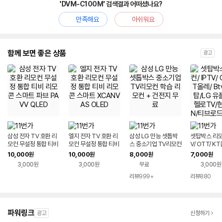
'DVM-C100M' 검색결과 어떠셨나요?
만족해요
아쉬워요
함께 보면 좋은 상품
광고
삼성 전자 TV 호환 리
엘지 전자 TV 호환 리
삼성 LG 만능 셋톱박
셋탑박스 리모컨
모컨 무설정 통합 티비
모컨 무설정 통합 티비
스 중소기업 TV리모컨
V/ OTT/ KT
리모콘 스마트 파브 P
리모콘 스마트 XCAN
학습 리모컨 + 건전지
SK셋탑/LG 
10,000
10,000
8,000
7,000
원
원
원
원
AVV QLED
VAS OLED
무료
헬로TV/현대
3,000원
3,000원
무료
3,000원
브로드/CMB
리뷰
999+
리뷰
880
파워링크
광고
신청하기