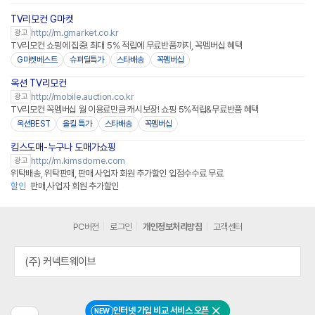
TV리모컨 G마켓
http://m.gmarket.co.kr
광고
TV리모컨 쇼핑에 집중! 최대 5% 적립에 무료반품까지, 꼭멤버십 혜택
G마켓베스트
슈퍼딜특가
스타배송
꼭멤버십
옥션 TV리모컨
http://mobile.auction.co.kr
광고
TV리모컨 꼭멤버십 월 이용료만큼 캐시보장! 쇼핑 5%적립&무료반품 혜택
옥션BEST
올킬 특가
스타배송
꼭멤버십
킴스도매-누구나 도매가쇼핑
http://m.kimsdome.com
광고
위탁배송, 위탁판매, 판매 사업자 회원 추가할인 입점수수료 무료
할인
판매,사업자 회원 추가할인
PC버전
로그인
개인정보처리방침
고객센터
(주) 커넥트웨이브
인터넷 가입 비교 서비스 오픈
NEW