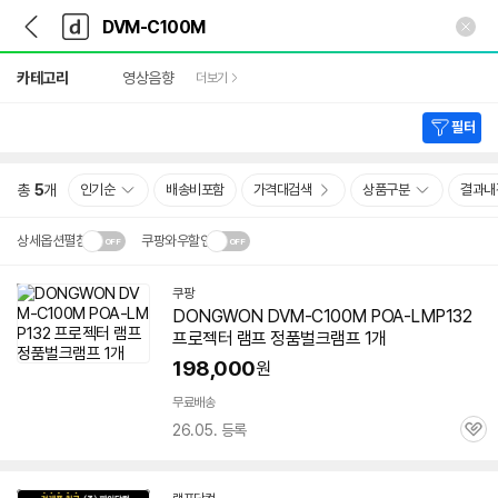
뒤
다
본문 바로가기
다
로
나
나
가
와
와
상
기
메
카테고리
영상음향
더보기
세
인
검
색
필터
총
5
개
인기순
배송비포함
가격대검색
상품구분
결과내
상세옵션펼침
쿠팡와우할인
설치 환경·지역에 따라
쿠팡
닫
배송·설치비가 달라집니다.
DONGWON
DVM-C100M
POA-LMP132
기
프로젝터 램프 정품벌크램프 1개
198,000
원
무료배송
26.05. 등록
관
심