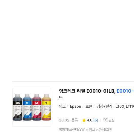
잉크테크 리필 E0010-01LB,
E0010-
트
잉크
/
Epson
/
호환
/
검정+컬러
/
L100, L11
23.02. 등록
4.6
(
5
)
관심
관심상품
상
복합기/프린터/SW
>
잉크
>
재생/호환