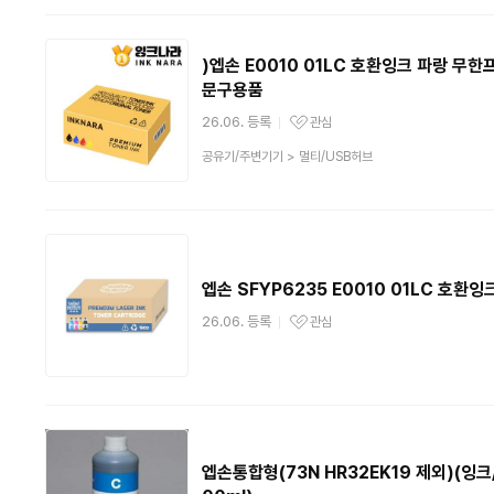
)엡손 E0010 01LC 호환잉크 파랑 무
문구용품
26.06. 등록
관심
관심상품
상
공유기/주변기기
>
멀티/USB허브
품
분
류
엡손 SFYP6235 E0010 01LC 호환잉
26.06. 등록
관심
관심상품
엡손통합형(73N HR32EK19 제외)(잉크