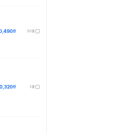
0,490
원
50몰
0,320
원
2몰