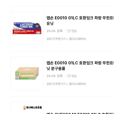
분
류
엡손 E0010 01LC 호환잉크 파랑 무한프
유닛
26.06. 등록
관심
관심상품
상
공유기/주변기기
>
멀티/USB허브
품
분
류
엡손 E0010 01LC 호환잉크 파랑 무한
닛 문구용품
26.06. 등록
관심
관심상품
상
공유기/주변기기
>
멀티/USB허브
품
분
류