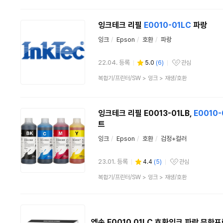
품
분
류
잉크테크 리필
E0010-01LC
파랑
잉크
/
Epson
/
호환
/
파랑
22.04. 등록
5.0
(
6
)
관심
관심상품
상
복합기/프린터/SW
>
잉크
>
재생/호환
품
분
류
잉크테크 리필 E0013-01LB,
E0010-
트
잉크
/
Epson
/
호환
/
검정+컬러
23.01. 등록
4.4
(
5
)
관심
관심상품
상
복합기/프린터/SW
>
잉크
>
재생/호환
품
분
류
엡손 E0010 01LC 호환잉크 파랑 무한프