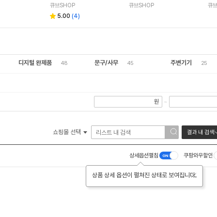
큐브SHOP
큐브SHOP
큐브
5.00
(
4
)
디지털 완제품
문구/사무
주변기기
48
45
25
원
~
쇼핑몰 선택
결과 내 검색
상세옵션펼침
쿠팡와우할인
상품 상세 옵션이 펼쳐진 상태로 보여집니다.