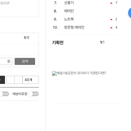
선풍기
7
SHOP
에어컨
노트북
2
창문형 에어컨
4
5
개
기획전
1
/1
원
검색
배송비포함