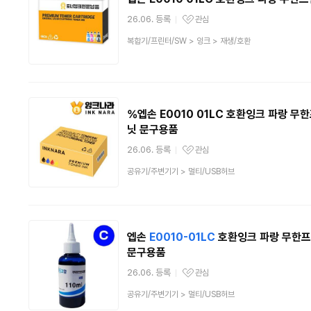
26.06. 등록
관심
관심상품
상
복합기/프린터/SW
>
잉크
>
재생/호환
품
분
류
%엡손 E0010 01LC 호환잉크 파랑 무
닛 문구용품
26.06. 등록
관심
관심상품
상
공유기/주변기기
>
멀티/USB허브
품
분
류
엡손
E0010-01LC
호환잉크 파랑 무한프
문구용품
26.06. 등록
관심
관심상품
상
공유기/주변기기
>
멀티/USB허브
품