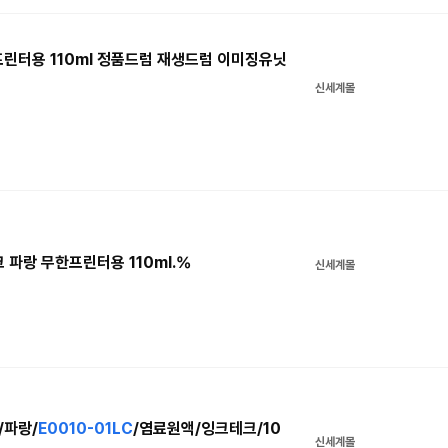
한프린터용 110ml 정품드럼 재생드럼 이미징유닛
신세계몰
크 파랑 무한프린터용 110ml.%
신세계몰
/파랑/
E0010-01LC
/염료원액/잉크테크/10
신세계몰