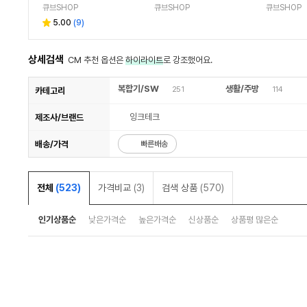
큐브SHOP
큐브SHOP
큐브SHOP
5.00
(
9
)
상세검색
CM 추천 옵션은
하이라이트
로 강조했어요.
복합기/SW
생활/주방
251
114
카테고리
잉크테크
제조사/브랜드
배송/가격
빠른배송
전체
(523)
가격비교
(3)
검색 상품
(570)
인기상품순
낮은가격순
높은가격순
신상품순
상품평 많은순