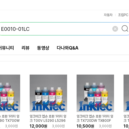
VS검색
개 담김
삭제
검색
닫기
닫기
자동차
조립PC
커뮤니티
리뷰
동영상
다나와Q&A
 호환 1리터 잉
잉크테크 엡손 호환 1리터 잉
잉크테크 엡손 호환 1리터 잉
잉크
290 TX700W
크 T00V L5290 L5296
크 TX720DW TX800F
크 
0010
L11050 E0010
W TX810FW E0010
65
12,000
10,500
10
원
3,000원
원
3,000원
원
3,000원