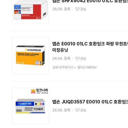
엡손 SHFX9042 E0010 01LC 호환잉
26.06. 등록
관심
관심상품
엡손 E0010 01LC 호환잉크 파랑 무한프
미징유닛
26.06. 등록
관심
관심상품
상
공유기/주변기기
>
멀티/USB허브
품
분
류
엡손 JUQD3557 E0010 01LC 호환잉
26.06. 등록
관심
관심상품