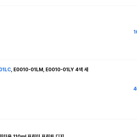
1
01LC
, E0010-01LM, E0010-01LY 4색 세
4
린터용 110ml.프린터 프린트 디지