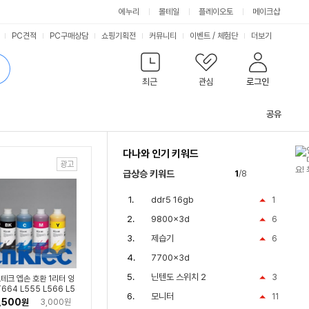
싫어요
좋아요
에누리
몰테일
플레이오토
메이크샵
PC견적
PC구매상담
쇼핑기획전
커뮤니티
이벤트
/
체험단
더보기
최근
관심
로그인
공유
관
련
다나와 인기 키워드
컨
텐
급상승 키워드
1
/8
츠
ddr5 16gb
1
9800x3d
6
제습기
6
7700x3d
닌텐도 스위치 2
3
테크 엡손 호환 1리터 잉
T664 L555 L566 L5
모니터
11
 L1300 E0010
,500
원
3,000원