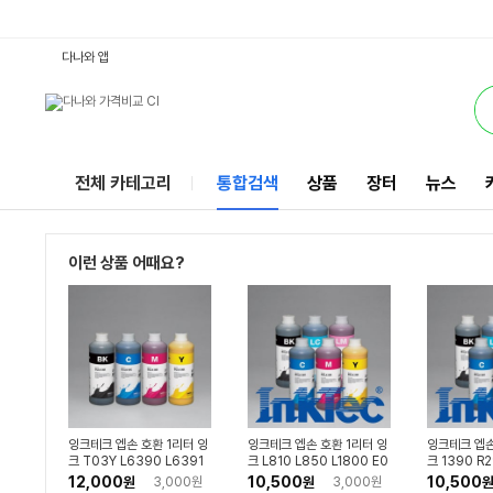
E0010-01LC : 다나와 통합검색
별점
별점
검색될 최소 가격 입력
검색될 최대 가격 입력
별점
별점
별점
리뷰수
리뷰수
리뷰수
리뷰수
리뷰수
서비스
다나와 앱
전체 카테고리
통합검색
상품
장터
뉴스
이런 상품 어때요?
잉크테크 엡손 호환 1리터 잉
잉크테크 엡손 호환 1리터 잉
잉크테크 엡손
크 T03Y L6390 L6391
크 L810 L850 L1800 E0
크 1390 R
L14150 E0010
010
TX710W E
12,000
10,500
10,500
원
3,000원
원
3,000원