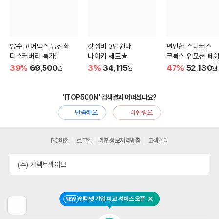
방수 고어텍스 등산화
갓성비 3만원대
편안한 스니커즈
디스커버리 특가!
나이키 세트★
크록스 인모션 페이
39%
69,500
3%
34,115
47%
52,130
원
원
원
'ITOP500N' 검색결과 어떠셨나요?
만족해요
아쉬워요
PC버전
로그인
개인정보처리방침
고객센터
(주) 커넥트웨이브
인터넷 가입 비교 서비스 오픈
NEW
닫기
이
전