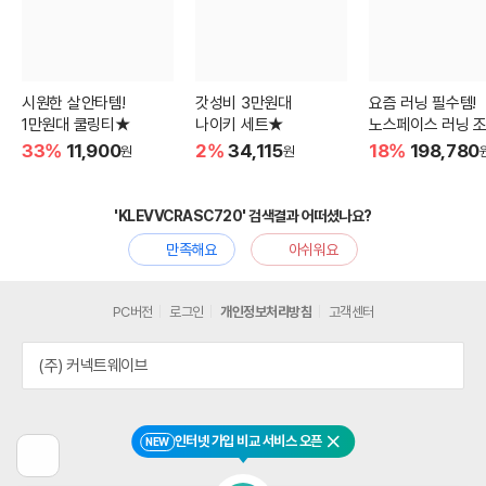
시원한 살안타템!
갓성비 3만원대
요즘 러닝 필수템!
1만원대 쿨링티★
나이키 세트★
노스페이스 러닝 
33%
11,900
2%
34,115
18%
198,780
원
원
'KLEVVCRASC720' 검색결과 어떠셨나요?
만족해요
아쉬워요
PC버전
로그인
개인정보처리방침
고객센터
(주) 커넥트웨이브
인터넷 가입 비교 서비스 오픈
NEW
닫기
이
전