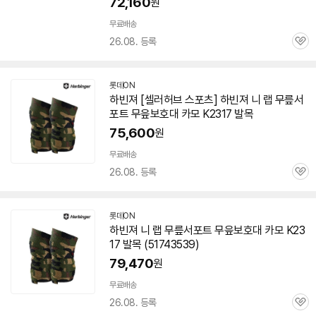
72,160
원
무료배송
26.08. 등록
관
심
롯데ON
하빈져 [셀러허브 스포츠] 하빈져 니 랩 무릎서
포트 무읖보호대 카모 K2317 발목
75,600
원
무료배송
26.08. 등록
관
심
롯데ON
하빈져 니 랩 무릎서포트 무읖보호대 카모 K23
17 발목 (51743539)
79,470
원
무료배송
26.08. 등록
관