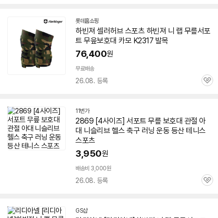
심
롯데홈쇼핑
하빈져 셀러허브 스포츠 하빈져 니 랩 무릎서포
트 무읖보호대 카모 K2317 발목
76,400
원
무료배송
26.08. 등록
관
심
11번가
2869 [4사이즈] 서포트 무릎 보호대 관절 아
대 니슬리브 헬스 축구 러닝 운동 등산 테니스
스포츠
3,950
원
배송비 3,000원
26.08. 등록
관
심
GS샵