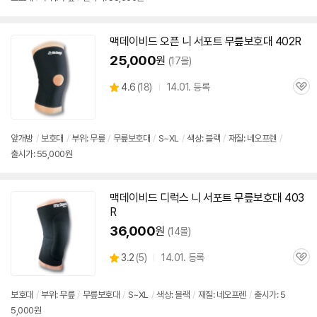
뷰
맥데이비드 오픈 니 서포트 무릎보호대 402R
25,000
원
(17몰)
상
4.6
(
18)
14.01. 등록
관
별
품
심
점
리
뷰
앞개방
/
보호대
/
부위: 무릎
/
무릎보호대
/
S~XL
/
색상: 블랙
/
재질: 네오프렌
/
출시가: 55,000원
맥데이비드 디럭스 니 서포트 무릎보호대 403
R
36,000
원
(14몰)
상
3.2
(
5)
14.01. 등록
관
별
품
심
점
리
보호대
/
부위: 무릎
/
무릎보호대
/
S~XL
/
색상: 블랙
/
재질: 네오프렌
/
출시가: 5
뷰
5,000원