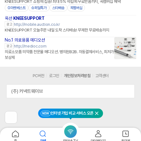
KNEESUPPORT 쇼핑에 집중! 최대 5% 적립에 무료반품까지, 꼭멤버십 혜택
G마켓베스트
슈퍼딜특가
스타배송
꼭멤버십
옥션
KNEESUPPORT
http://mobile.auction.co.kr
광고
KNEESUPPORT 오늘주문 내일 도착 스타배송! 무제한 무료배송까지
No.1 의료용품 메디오션
http://medioc.com
광고
의료소모품 의약품 전문몰 메디오션. 병의원B2B. 자동결제서비스, 최저가
보상제
PC버전
로그인
개인정보처리방침
고객센터
(주) 커넥트웨이브
인터넷 가입 비교 서비스 오픈
NEW
닫기
이
전
페
이
지