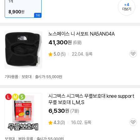
1개
+4
더보기
8,900
원
1위
노스페이스 니 서포트 NA5AN04A
41,300
원
(6몰)
상
5.0
(
5)
22.04. 등록
관
별
품
심
점
리
뷰
기타용품
/
보호대
/
출시가: 55,000원
시그맥스 시그맥스 무릎보호대 knee support
무릎 보호대 L,M,S
6,530
원
(7몰)
세부정보 열기/접기
상
4.3
(
3)
16.02. 등록
관
별
품
심
점
리
보호대
/
부위: 무릎
/
출시가: 55,000원