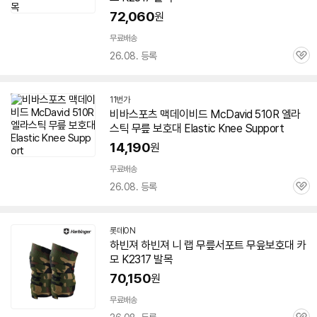
72,060
원
무료배송
26.08. 등록
관
심
11번가
비바스포츠 맥데이비드 McDavid 510R 엘라
스틱 무릎 보호대 Elastic Knee Support
14,190
원
무료배송
26.08. 등록
관
심
롯데ON
하빈져 하빈져 니 랩 무릎서포트 무읖보호대 카
모 K2317 발목
70,150
원
무료배송