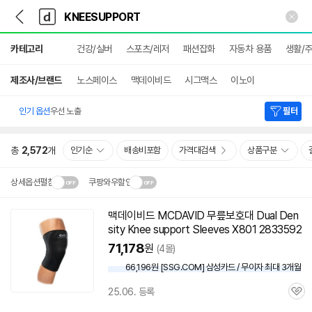
뒤
다
본문 바로가기
다
로
나
나
가
와
와
상
기
메
카테고리
건강/실버
스포츠/레저
패션잡화
자동차 용품
생활/
세
인
검
색
제조사/브랜드
노스페이스
맥데이비드
시그맥스
이노이
인기 옵션
우선 노출
필터
총
2,572
개
인기순
배송비포함
가격대검색
상품구분
상세옵션펼침
쿠팡와우할인
설치 환경·지역에 따라
맥데이비드 MCDAVID 무릎보호대 Dual Den
닫
배송·설치비가 달라집니다.
sity Knee support Sleeves X801 2833592
기
71,178
원
(4몰)
66,196원 [SSG.COM] 삼성카드 / 무이자 최대 3개월
25.06. 등록
관
심