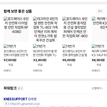
함께 보면 좋은 상품
광고
로드페이스 6인치 안
테크라인 6인치 발 편
로드페이스 8인치 안
케이투 다목적
전화 다이얼형 안전 작
한 안전화 작업화 TL-
전화 중작업용 건설 열
K2-14LP 
업화 RF-608D
602 가죽인젝션 지퍼
작업장 퍼메어 인젝션
57,000
32,800
55,000
58,500
원
원
원
원
똑딱이 천연소가죽 발
안전 작업화 RF-800
무료
무료
무료
무료
목쿠션 건설화
리뷰
12
리뷰
106
리뷰
45
파워링크
광고
신청하기
KNEESUPPORT
G마켓
http://m.gmarket.co.kr
광고