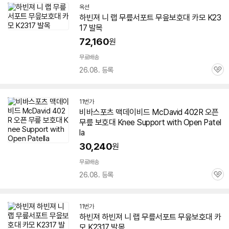
옥션
하빈져 니 랩 무릎서포트 무읖보호대 카모 K23
17 발목
72,160
원
무료배송
26.08. 등록
관
심
11번가
비바스포츠 맥데이비드 McDavid 402R 오픈
무릎 보호대 Knee Support with Open Patel
la
30,240
원
무료배송
26.08. 등록
관
심
11번가
하빈져 하빈져 니 랩 무릎서포트 무읖보호대 카
모 K2317 발목