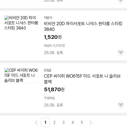
26.08. 등록
관
심
11번가
비비안 20D 하이서포트 니삭스 판타롱 스타킹
3840
1,520
원
배송비 3,000원
26.08. 등록
관
심
GS샵
CEP 씨이피 WO615F 미드 서포트 니 슬리브
블랙
51,870
원
무료배송
26.08. 등록
관
심
1
2
3
4
5