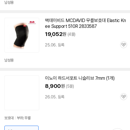
남성용
맥데이비드 MCDAVID 무릎보호대 Elastic Kn
ee Support 510R 2833587
19,052
원
(4몰)
25.06. 등록
관
심
남성용
이노이 하드서포트 니슬리브 7mm (1개)
8,900
원
(5몰)
26.05. 등록
관
심
보호대
/
부위: 무릎