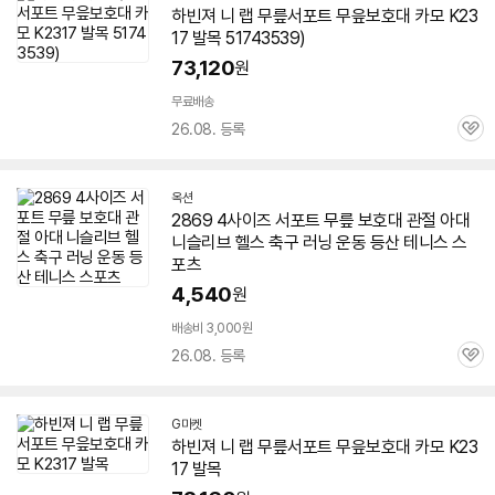
하빈져 니 랩 무릎서포트 무읖보호대 카모 K23
17 발목 51743539)
73,120
원
무료배송
26.08. 등록
관
심
옥션
2869 4사이즈 서포트 무릎 보호대 관절 아대
니슬리브 헬스 축구 러닝 운동 등산 테니스 스
포츠
4,540
원
배송비 3,000원
26.08. 등록
관
심
G마켓
하빈져 니 랩 무릎서포트 무읖보호대 카모 K23
17 발목