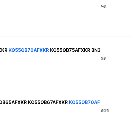
옥션
XKR
KQ55QB70AFXKR
KQ55QB75AFXKR BN3
옥션
QB65AFXKR KQ55QB67AFXKR
KQ55QB70AF
G마켓