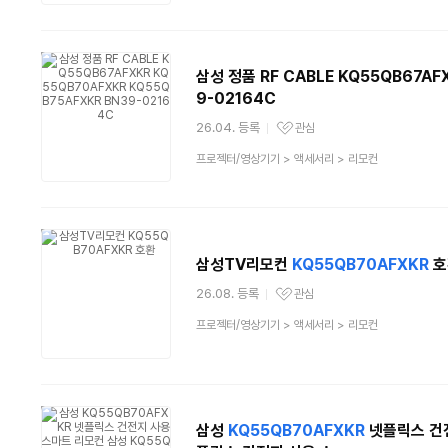
분
류
삼성 정품 RF CABLE KQ55QB67AF
9-02164C
26.04. 등록
관심
관심상품
상
프로젝터/영상기기
>
액세서리
>
리모컨
품
분
류
삼성TV리모컨
KQ55QB70AFXKR
호
26.08. 등록
관심
관심상품
상
프로젝터/영상기기
>
액세서리
>
리모컨
품
분
류
삼성
KQ55QB70AFXKR
넷플릭스 건