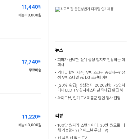
11,440
원
배송비
3,000원
뉴스
피파가 선택한 '눈' | 삼성 엘지도 긴장하는 이
17,740
원
회사
무료배송
역대급 할인 시즌, 무빙 스크린 종결자는? 삼
성 무빙스타일 vs LG 스탠바이미
[20% 환급] 삼성전자 2026년형 75인치
미니 LED TV 감사페스티벌 역대급 환급 혜
와이드뷰, 인기 TV 제품군 할인 행사 진행
리뷰
11,220
원
배송비
3,000원
100만 원짜리 스탠바이미, 30만 원으로 대
체 가능할까? (와이드뷰 무빙 TV)
선 넘은 선 없는 TV