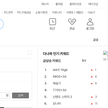
싫어요
좋아요
에누리
몰테일
플레이오토
메이크샵
PC견적
PC구매상담
쇼핑기획전
커뮤니티
이벤트
/
체험단
더보기
최근
관심
로그인
공유
관
련
다나와 인기 키워드
컨
텐
25d20cggp
급상승 키워드
1
/8
츠
ddr5 16gb
1
9800x3d
6
제습기
6
7700x3d
원
검색
닌텐도 스위치 2
3
모니터
11