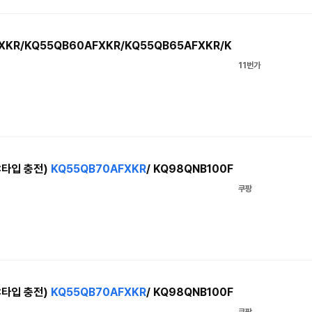
XKR/KQ55QB60AFXKR/KQ55QB65AFXKR/K
11번가
C타입 충전)
KQ55QB70AFXKR
/ KQ98QNB100F
쿠팡
C타입 충전)
KQ55QB70AFXKR
/ KQ98QNB100F