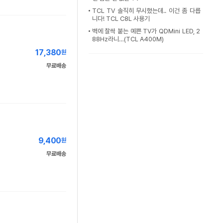
TCL TV 솔직히 무시했는데.. 이건 좀 다릅
니다! TCL C8L 사용기
벽에 찰싹 붙는 예쁜 TV가 QDMini LED, 2
88Hz라니…(TCL A400M)
17,380
원
무료배송
9,400
원
무료배송