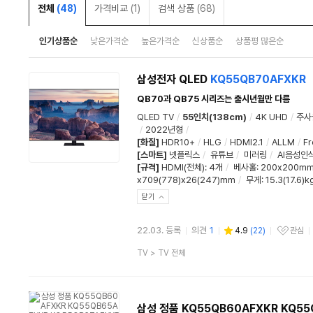
전체
(48)
가격비교
(1)
검색 상품
(68)
인기상품순
낮은가격순
높은가격순
신상품순
상품평 많은순
삼성전자 QLED
KQ55QB70AFXKR
QB70과 QB75 시리즈는 출시년월만 다름
QLED TV
/
55인치(138cm)
/
4K UHD
/
주사
/
2022년형
/
[화질]
HDR10+
/
HLG
/
HDMI2.1
/
ALLM
/
Fr
[스마트]
넷플릭스
/
유튜브
/
미러링
/
AI음성인
[규격]
HDMI(전체)
:
4개
/
베사홀
: 200x200m
x709(778)x26(247)mm
/
무게
: 15.3(17.6)k
닫기
22.03. 등록
의견
1
4.9
(
22
)
관심
관심상품
상
TV
>
TV 전체
품
분
류
삼성 정품 KQ55QB60AFXKR KQ55