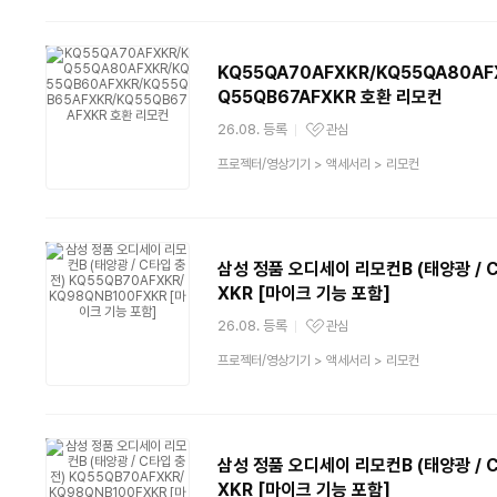
분
류
KQ55QA70AFXKR/KQ55QA80AF
Q55QB67AFXKR 호환 리모컨
26.08. 등록
관심
관심상품
상
프로젝터/영상기기
>
액세서리
>
리모컨
품
분
류
삼성 정품 오디세이 리모컨B (태양광 / 
XKR [마이크 기능 포함]
26.08. 등록
관심
관심상품
상
프로젝터/영상기기
>
액세서리
>
리모컨
품
분
류
삼성 정품 오디세이 리모컨B (태양광 / 
XKR [마이크 기능 포함]