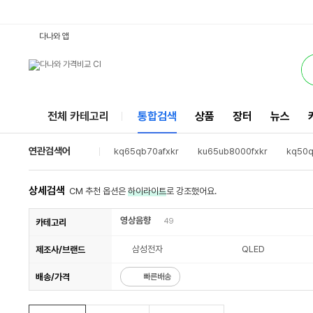
KQ55QB70AFXKR : 다나와 통합검색
검색될 최소 가격 입력
검색될 최대 가격 입력
별점
리뷰수
서비스
다나와 앱
전체 카테고리
통합검색
상품
장터
뉴스
연관검색어
kq65qb70afxkr
ku65ub8000fxkr
kq50q
kq55qb75afxkr
kq55qb65afxkr
rq48a9
un43n5000afxkr
oled55b2kna
kq85qb6
상세검색
CM 추천 옵션은
하이라이트
로 강조했어요.
ku43ua7000fxkr
영상음향
49
카테고리
삼성전자
QLED
제조사/브랜드
배송/가격
빠른배송