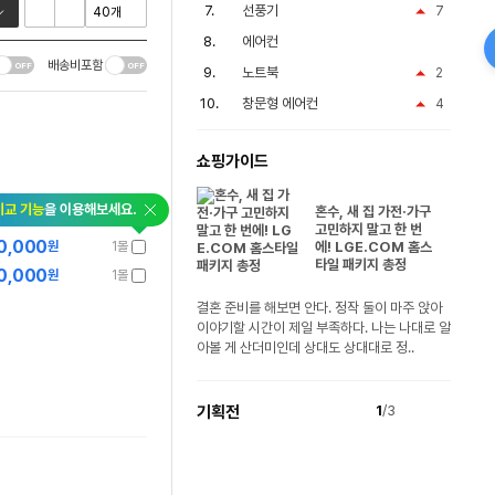
선풍기
7
에어컨
배송비포함
노트북
2
창문형 에어컨
4
쇼핑가이드
비교 기능
을 이용해보세요.
혼수, 새 집 가전·가구
고민하지 말고 한 번
0,000
원
1몰
에! LGE.COM 홈스
타일 패키지 총정
0,000
원
1몰
결혼 준비를 해보면 안다. 정작 둘이 마주 앉아
이야기할 시간이 제일 부족하다. 나는 나대로 알
아볼 게 산더미인데 상대도 상대대로 정..
기획전
1
/3