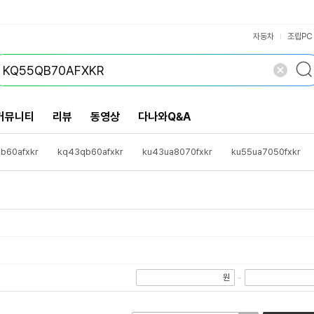
VS검색
개 담김
삭제
검색
닫기
닫기
자동차
조립PC
커뮤니티
리뷰
동영상
다나와Q&A
b60afxkr
kq43qb60afxkr
ku43ua8070fxkr
ku55ua7050fxkr
001s9
kq75qb70afxkr
kq55qb60afxkr
kq43lsb05bfxkr
wf
7afxkr
ku60ub8000fxkr
ku50ub8000fxkr
ku43ub8000fxkr
원
~