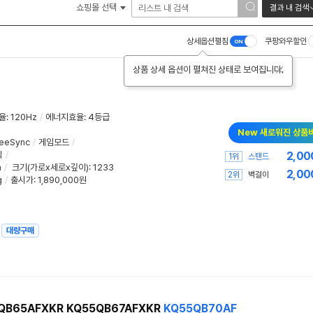
쇼핑몰 선택
결과 내 검색
상세옵션펼침
쿠팡와우할인
상품 상세 옵션이 펼쳐진 상태로 보여집니다.
율
:
120Hz
/
에너지효율
:
4등급
New 새로워진 상품
eeSync
/
게임모드
/
식
/
2,00
1위
스탠드
m
/
크기(가로x세로x깊이)
: 1233
2,00
2위
벽걸이
g
/
출시가: 1,890,000원
대량구매
QB65AFXKR KQ55QB67AFXKR
KQ55QB70AF