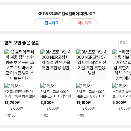
'KSG5834W' 검색결과 어떠셨나요?
만족해요
아쉬워요
함께 보면 좋은 상품
광고
K2 블랙야크 네파 겨
3M 프로그립 4000
3M 프로그립 4000
스파램 겨울 
울 장갑 방한 방풍 보온
NBR코팅 터치 작업 안
NBR코팅 5개입 터치
보리 방한 레
등산 스포츠 오토바이
전 겨울 혹한 혹한용 방
작업 안전 겨울 혹한 혹
포츠장갑 혹한
18,750
3,820
19,100
5,000
원
원
원
원
기모 미끄럼 방지 스마
한
한용 방한
트터치 스마트
3,000원
3,000원
3,000원
3,000원
트폰 터치
풍 패션 기모
리뷰
156
리뷰
2
리뷰
6