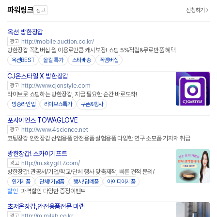
파워링크
광고
신청하기
옥션 방한장갑
http://mobile.auction.co.kr/
광고
방한장갑 꼭멤버십 월 이용료만큼 캐시보장! 쇼핑 5%적립&무료반품 혜택
옥션BEST
올킬 특가
스타배송
꼭멤버십
CJ온스타일 X 방한장갑
네이버페이
http://www.cjonstyle.com
광고
라이브로 쇼핑하는 방한장갑, 지금 필요한 순간 바로도착!
방송라인업
라이브쇼특가
쿠폰&행사
포사이언스 TOWAGLOVE
http://www.4science.net
광고
코팅장갑 안전장갑 산업용품 안전용품 실험용품 다앙한 연구 소모품 기자재 취급
방한장갑! 스카이기프트
http://m.skygift7.com/
광고
방한장갑! 관공서/기업/학교/단체 행사 맞춤제작, 빠른 견적 문의/
인기제품
단체/기념품
행사/답례품
아이디어제품
할인
파격할인 다양한 증정이벤트
초저온장갑,안전용품전문 미랩
http://m.milab.co.kr
광고