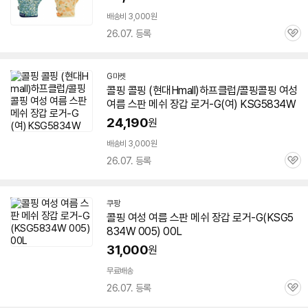
배송비 3,000원
26.07. 등록
관
심
G마켓
콜핑 콜핑 (현대Hmall)하프클럽/콜핑콜핑 여성
여름 스판 메쉬 장갑 로거-G(여)
KSG5834W
24,190
원
배송비 3,000원
26.07. 등록
관
심
쿠팡
콜핑 여성 여름 스판 메쉬 장갑 로거-G(
KSG5
834W
005) 00L
31,000
원
무료배송
26.07. 등록
관
심