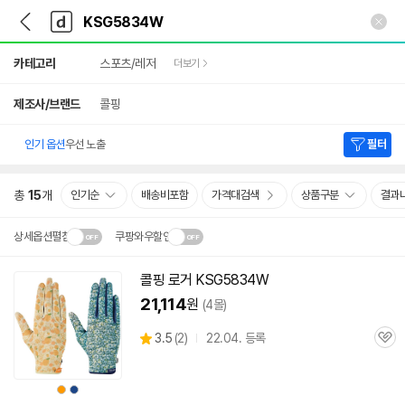
뒤
다
본문 바로가기
다
로
나
나
가
와
와
상
기
메
카테고리
스포츠/레저
더보기
세
인
검
색
제조사/브랜드
콜핑
인기 옵션
우선 노출
필터
총
15
개
인기순
배송비포함
가격대검색
상품구분
결과
상세옵션펼침
쿠팡와우할인
설치 환경·지역에 따라
콜핑 로거
KSG5834W
닫
배송·설치비가 달라집니다.
21,114
원
(4몰)
기
상
3.5
(
2)
22.04. 등록
관
별
품
심
점
리
상
상
뷰
품
품