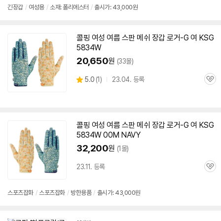
색
색
상
상
긴장갑
/
여성용
/
소재: 폴리에스터
/
출시가: 43,000원
콜핑 여성 여름 스판 메쉬 장갑 로거-G 여
KSG
5834W
20,650
원
(33몰)
상
5.0
(
1)
23.04. 등록
관
별
품
심
점
리
뷰
콜핑 여성 여름 스판 메쉬 장갑 로거-G 여
KSG
5834W
00M NAVY
32,200
원
(1몰)
23.11. 등록
관
심
스포츠잡화
/
스포츠잡화
/
방한용품
/
출시가: 43,000원