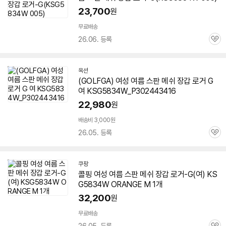
23,700
원
무료배송
26.06. 등록
관
심
옥션
(GOLFGA) 여성 여름 스판 메쉬 장갑 로거 G
여
KSG5834W
_P302443416
22,980
원
배송비 3,000원
26.05. 등록
관
심
쿠팡
콜핑 여성 여름 스판 메쉬 장갑 로거-G(여)
KS
G5834W
ORANGE M 1개
32,200
원
무료배송