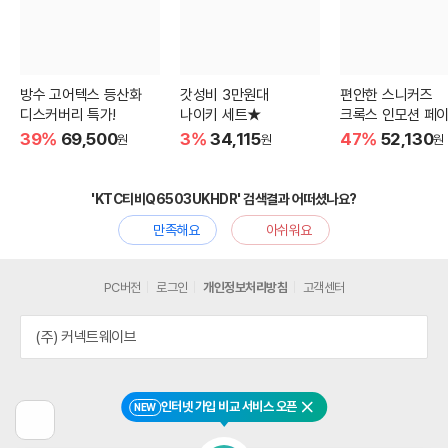
방수 고어텍스 등산화
갓성비 3만원대
편안한 스니커즈
디스커버리 특가!
나이키 세트★
크록스 인모션 페이
39%
69,500
3%
34,115
47%
52,130
원
원
원
'KTC티비Q6503UKHDR' 검색결과 어떠셨나요?
만족해요
아쉬워요
PC버전
로그인
개인정보처리방침
고객센터
(주) 커넥트웨이브
인터넷 가입 비교 서비스 오픈
NEW
닫기
이
전