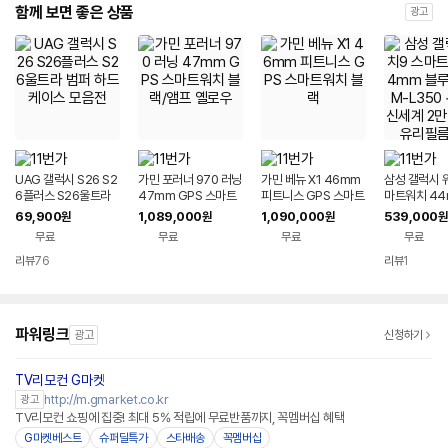
함께 보면 좋은 상품
광고
UAG 갤럭시 S26 S2
가민 포러너 970 러닝
가민 베뉴 X1 46mm
삼성 갤럭시 
6플러스 S26울트라
47mm GPS 스마트
피트니스 GPS 스마트
마트워치 44
범퍼 하드 케이스 모음
워치 블랙/앰프 옐로우
워치 블랙
루투스 SM-L
69,900
1,089,000
1,090,000
539,000
원
원
원
원
전
리뷰 신세계 2
무료
무료
무료
무료
화유리필름 2
리뷰
76
리뷰
1
파워링크
광고
신청하기
TV리모컨 G마켓
http://m.gmarket.co.kr
광고
TV리모컨 쇼핑에 집중! 최대 5% 적립에 무료반품까지, 꼭멤버십 혜택
G마켓베스트
슈퍼딜특가
스타배송
꼭멤버십