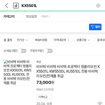
뒤
다
본문 바로가기
다
로
나
나
가
와
와
상
기
메
카테고리
영상음향
더보기
세
인
검
색
필터
총
2
개
인기순
배송비포함
가격대검색
상품구분
결과내
상세옵션펼침
쿠팡와우할인
설치 환경·지역에 따라
옥션
닫
배송·설치비가 달라집니다.
비비텍 비비텍 비비텍 프로젝터 정품리모컨
K
기
X5501L
KW5500L KU5510L 전용 비비텍
리모컨/전제품 취급
73,000
원
배송비 3,000원
가격비교
26.04. 등록