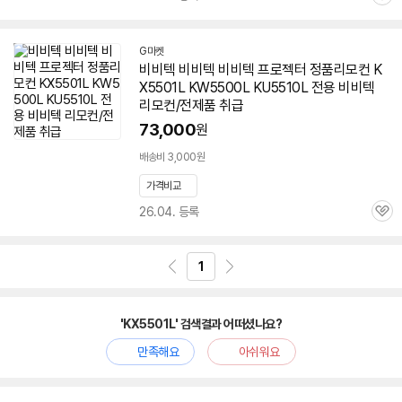
관
심
G마켓
비비텍 비비텍 비비텍 프로젝터 정품리모컨
K
X5501L
KW5500L KU5510L 전용 비비텍
리모컨/전제품 취급
73,000
원
배송비 3,000원
가격비교
26.04. 등록
관
심
1
'KX5501L' 검색결과 어떠셨나요?
만족해요
아쉬워요