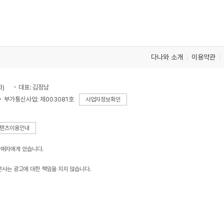
다나와 소개
이용약관
차)
대표: 김정남
부가통신사업: 제003081호
사업자정보확인
텐츠이용안내
판매자에게 있습니다.
본사는 광고에 대한 책임을 지지 않습니다.