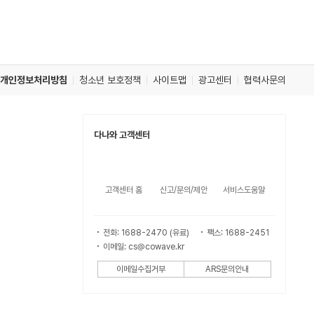
개인정보처리방침
청소년 보호정책
사이트맵
광고센터
협력사문의
다나와 고객센터
고객센터 홈
신고/문의/제안
서비스도움말
전화: 1688-2470 (유료)
팩스: 1688-2451
이메일: cs@cowave.kr
이메일수집거부
ARS문의안내