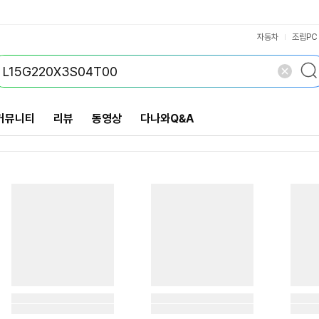
VS검색
개 담김
삭제
검색
자동차
조립PC
커뮤니티
리뷰
동영상
다나와Q&A