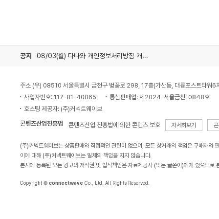
공지
08/03(월) 다나와 개인정보처리방침 개정 안내
주소 (우) 08510 서울특별시 금천구 벚꽃로 298, 17층(가산동, 대륭포스트타워6
사업자번호: 117-81-40065
통신판매업: 제2024-서울금천-0848호
호스팅 제공자: (주)커넥트웨이브
콘텐츠산업진흥법
콘텐츠산업 진흥법에 의한 콘텐츠 보호
자세히보기
콘
(주)커넥트웨이브는 상품판매와 직접적인 관련이 없으며, 모든 상거래의 책임은 구매자와 
이에 대해 (주)커넥트웨이브는 일체의 책임을 지지 않습니다.
본사에 등록된 모든 광고와 저작권 및 법적책임은 자료제공사 (또는 글쓴이)에게 있으므로 
Copyright ©
connectwave
Co., Ltd. All Rights Reserved.