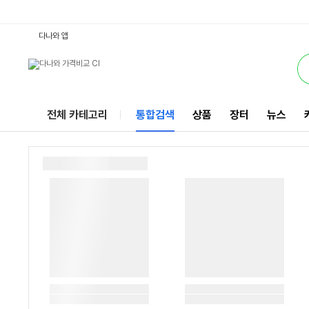
L15G220X3S04T00 : 다나와 통합검색
서비스
다나와 앱
전체 카테고리
통합검색
상품
장터
뉴스