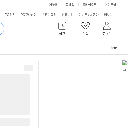
에누리
몰테일
플레이오토
메이크샵
PC견적
PC구매상담
쇼핑기획전
커뮤니티
이벤트
/
체험단
더보기
최근
관심
로그인
공유