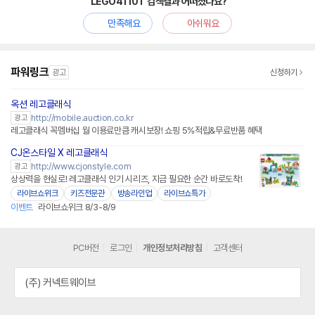
'LEGO41101' 검색결과 어떠셨나요?
만족해요
아쉬워요
파워링크
광고
신청하기
옥션 레고클래식
http://mobile.auction.co.kr
광고
레고클래식 꼭멤버십 월 이용료만큼 캐시보장! 쇼핑 5%적립&무료반품 혜택
CJ온스타일 X 레고클래식
네이버페이
http://www.cjonstyle.com
광고
상상력을 현실로! 레고클래식 인기 시리즈, 지금 필요한 순간 바로도착!
라이브쇼위크
키즈전문관
방송라인업
라이브쇼특가
이벤트
라이브쇼위크 8/3-8/9
PC버전
로그인
개인정보처리방침
고객센터
(주) 커넥트웨이브