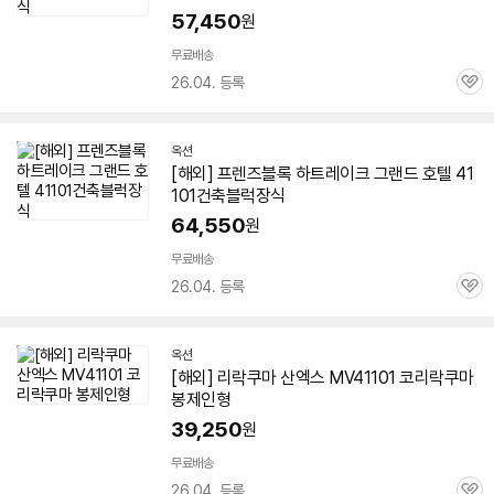
57,450
원
무료배송
26.04. 등록
관
심
옥션
[해외] 프렌즈블록 하트레이크 그랜드 호텔 41
101건축블럭장식
64,550
원
무료배송
26.04. 등록
관
심
옥션
[해외] 리락쿠마 산엑스 MV41101 코리락쿠마
봉제인형
39,250
원
무료배송
26.04. 등록