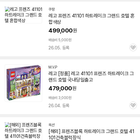
쿠팡
레고 프렌즈 41101 하트레이크 그랜드 호텔 혼
합색상
499,000
원
배송비 5,000원
26.05. 등록
관
심
M.V.P
네
레고 [정품] 레고 41101 프렌즈 하트레이크 그
이
랜드 호텔 국내당일출고
버
페
479,000
원
이
배송비 3,000원
26.04. 등록
관
심
옥션
[해외] 프렌즈블록 하트레이크 그랜드 호텔 41
101건축블럭장식