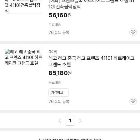
[해외] 프렌즈블록 하트레이크 그랜드 호텔 41
101건축블럭장식
56,160
원
무료배송
26.04. 등록
관
심
G마켓
레고 레고 중국 레고 프렌즈 41101 하트레이크
그랜드 호텔
85,180
원
무료배송
가격비교
26.04. 등록
관
심
1