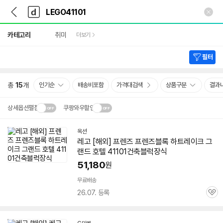
뒤
다
본문 바로가기
다
로
나
나
가
와
와
상
기
메
카테고리
취미
더보기
세
인
검
색
필터
총
15
개
인기순
배송비포함
가격대검색
상품구분
결과
상세옵션펼침
쿠팡와우할인
설치 환경·지역에 따라
옥션
닫
배송·설치비가 달라집니다.
레고 [해외] 프렌즈 프렌즈블록 하트레이크 그
기
랜드 호텔 41101건축블럭장식
51,180
원
무료배송
26.07. 등록
관
심