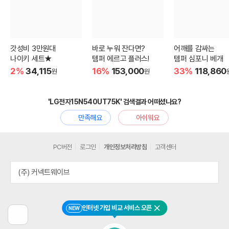
갓성비 3만원대
바로 누워 잔다면?
어깨를 감싸는
나이키 세트★
템퍼 에르고 플러스!
템퍼 심포니 베개
2%
34,115
16%
153,000
33%
118,860
원
원
'LG전자15N540UT75K' 검색결과 어떠셨나요?
만족해요
아쉬워요
PC버전
로그인
개인정보처리방침
고객센터
(주) 커넥트웨이브
인터넷 가입 비교 서비스 오픈
NEW
닫기
이
전