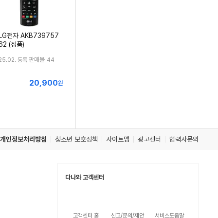
LG전자 AKB739757
62 (정품)
판매몰
25.02. 등록
44
20,900
최
원
저
가
개인정보처리방침
청소년 보호정책
사이트맵
광고센터
협력사문의
다나와 고객센터
고객센터 홈
신고/문의/제안
서비스도움말