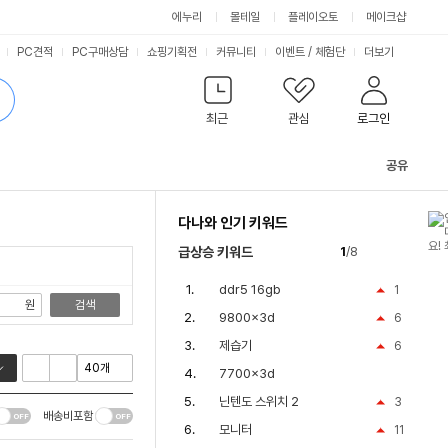
싫어요
좋아요
에누리
몰테일
플레이오토
메이크샵
PC견적
PC구매상담
쇼핑기획전
커뮤니티
이벤트
/
체험단
더보기
최근
관심
로그인
공유
관
련
다나와 인기 키워드
컨
텐
급상승 키워드
1
/8
츠
ddr5 16gb
1
원
검색
9800x3d
6
제습기
6
7700x3d
닌텐도 스위치 2
3
배송비포함
모니터
11