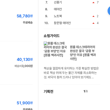
선풍기
7
에어컨
58,780
원
노트북
2
무료배송
창문형 에어컨
4
쇼핑가이드
원룸 데스크테리어의
완성은 결국 ‘공중 부
양’인 이유 [원룸 백과
사전]
40,130
원
배송비
3,000원
책상을 깔끔하게 유지하는 가장 확실한 방법은
바로 책상 위에 두는 물건 자체를 최소화하는
것. 바닥이 훤히 드러나 있어야 보기에도 ..
기획전
1
/6
51,900
원
무료배송