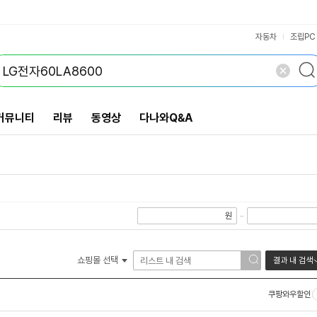
VS검색
개 담김
삭제
검색
자동차
조립PC
커뮤니티
리뷰
동영상
다나와Q&A
원
~
쇼핑몰 선택
결과 내 검색
쿠팡와우할인