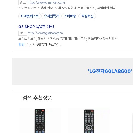
http://www.gmarket.co.kr
광고
스마트리모컨 쇼핑에 집중! 최대 5% 적립에 무료반품까지, 꼭멤버십 혜택
G마켓베스트
슈퍼딜특가
스타배송
꼭멤버십
GS SHOP 특별한 혜택!
http://www.gsshop.com/
광고
스마트리모컨, 8월의 인기상품 특가! 매일매일 특가, 카드최대7%즉시할인
할인
이달의 GS특가 바로가기!
'LG전자60LA8600'
검색 추천상품