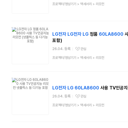
상
프로젝터/영상기기
>
액세서리
>
리모컨
품
분
류
LG
전자
LG
전자
LG
정품
60LA8600
사
포함)
26.04. 등록
관심
관심상품
상
프로젝터/영상기기
>
액세서리
>
리모컨
품
분
류
LG
전자
LG
60LA8600
사용 TV인공지
26.04. 등록
관심
관심상품
상
프로젝터/영상기기
>
액세서리
>
리모컨
품
분
류