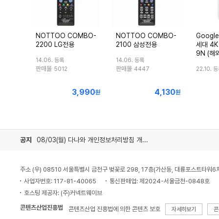
NOTTOO COMBO-
NOTTOO COMBO-
Googl
2200 LG전용
2100 삼성전용
세대 4K
9N (해
14.06. 등록
14.06. 등록
판매몰
판매몰
5012
4447
22.10. 
3,990
4,130
최
최
원
원
저
저
가
가
공지
08/03(월) 다나와 개인정보처리방침 개정 안내
주소 (우) 08510 서울특별시 금천구 벚꽃로 298, 17층(가산동, 대륭포스트타워6
사업자번호: 117-81-40065
통신판매업: 제2024-서울금천-0848호
호스팅 제공자: (주)커넥트웨이브
콘텐츠산업진흥법
콘텐츠산업 진흥법에 의한 콘텐츠 보호
자세히보기
콘