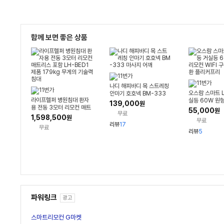
함께 보면 좋은 상품
나디 해피바디 목 스트레칭
오스람 스마트 L
안마기 호호넥 BM-333
라이프헬퍼 병원침대 환자
실등 60W 원형
마사지 어깨
139,000
원
용 전동 3모터 리모컨 매트
FI 구글 애플 
55,000
원
무료
리스 포함 LH-BED1 제품
리
1,598,500
원
무료
179kg 무게의 기술력 침대
리뷰
17
무료
리뷰
5
파워링크
광고
스마트리모컨 G마켓