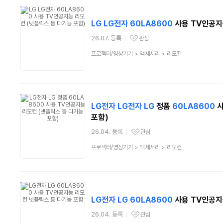
LG
LG
전자
60LA8600
사용 TV인공지
26.07. 등록
관심
관심상품
상
프로젝터/영상기기
>
액세서리
>
리모컨
품
분
류
LG
전자
LG
전자
LG
정품
60LA8600
사
포함)
26.04. 등록
관심
관심상품
상
프로젝터/영상기기
>
액세서리
>
리모컨
품
분
류
LG
전자
LG
60LA8600
사용 TV인공지
26.04. 등록
관심
관심상품