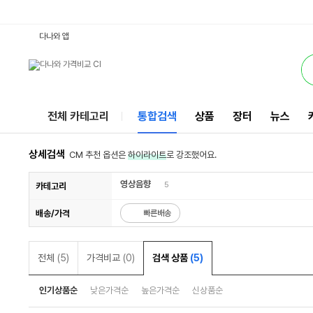
LG전자60LA8600 : 다나와 통합검색
검색될 최소 가격 입력
검색될 최대 가격 입력
서비스
다나와 앱
전체 카테고리
통합검색
상품
장터
뉴스
상세검색
CM 추천 옵션은
하이라이트
로 강조했어요.
영상음향
5
카테고리
배송/가격
빠른배송
전체
(5)
가격비교
(0)
검색 상품
(5)
인기상품순
낮은가격순
높은가격순
신상품순