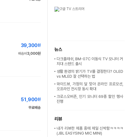
39,300
원
뉴스
배송비
3,000원
다크플래쉬, BM-07C 이동식 TV 모니터 거
치대 스탠드 출시
생활 환경의 밝기가 TV를 결정한다? OLED
vs MLED 잘 선택하는 법
와이드뷰, 가정의 달 맞아 온라인 프로모션,
오프라인 전시장 동시 확대
크로스오버존, 인기 모니터 69종 할인 행사
51,900
원
진행
무료배송
리뷰
내가 리뷰한 제품 중에 제일 신박함ㅋㅋㅋㅋ
(JBL EASYSING MIC MINI)