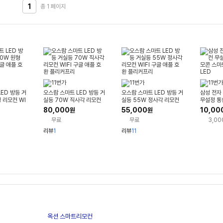
1
총 1
페이지
ED 방등 거
오스람 스마트 LED 방등 거
오스람 스마트 LED 방등 거
삼성 전자
 리모컨 WI
실등 70W 직사각 리모컨
실등 55W 정사각 리모컨
무설정 통
호환 플리커프
WIFI 구글 애플 호환 플리
WIFI 구글 애플 호환 플리
마트 파브 
80,000
55,000
10,00
원
원
커프리
커프리
무료
무료
3,00
리뷰
1
리뷰
11
옥션 스마트리모컨