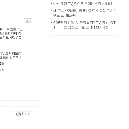
비싼 대형 TV, 아직도 벽에만 박아두세요?
내 TV나 모니터, '카멜마운트 이동식 TV 스
탠드'로 예토전생
광고
60만원대인데 'AI'까지 탑재? TV, 게임, OT
T 다 되는 삼성 스마트 모니터 M7 가성
 TV 호환 리모컨
합 티비 리모콘 스
PAVV QLED
0
원
0원
신청하기