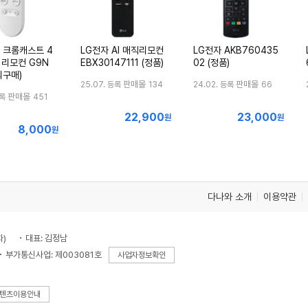
e 크롬캐스트 4
LG전자 AI 매직리모컨
LG전자 AKB760435
 리모컨 G9N
EBX30147111 (정품)
02 (정품)
외구매)
판매몰
판매몰
25.07. 등록
134
24.02. 등록
66
판매몰
등록
451
22,900
23,000
최
최
원
원
8,000
최
원
저
저
저
가
가
가
다나와 소개
이용약관
차)
대표: 김정남
부가통신사업: 제003081호
사업자정보확인
텐츠이용안내